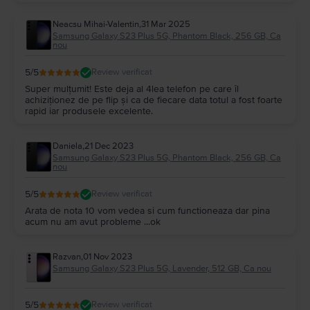
Neacsu Mihai-Valentin
,
31 Mar 2025
Samsung Galaxy S23 Plus 5G, Phantom Black, 256 GB, Ca
nou
5
/5
Review verificat
Super mulțumit! Este deja al 4lea telefon pe care îl
achiziționez de pe flip și ca de fiecare data totul a fost foarte
rapid iar produsele excelente.
Daniela
,
21 Dec 2023
Samsung Galaxy S23 Plus 5G, Phantom Black, 256 GB, Ca
nou
5
/5
Review verificat
Arata de nota 10 vom vedea si cum functioneaza dar pina
acum nu am avut probleme ...ok
Razvan
,
01 Nov 2023
Samsung Galaxy S23 Plus 5G, Lavender, 512 GB, Ca nou
5
/5
Review verificat