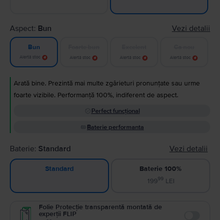
Aspect:
Bun
Vezi detalii
Foarte bun
Excelent
Ca nou
Bun
Alertă stoc
Alertă stoc
Alertă stoc
Alertă stoc
Arată bine. Prezintă mai multe zgârieturi pronunțate sau urme
foarte vizibile. Performanță 100%, indiferent de aspect.
Perfect funcțional
Baterie performanta
Baterie:
Standard
Vezi detalii
Baterie 100%
Standard
99
199
LEI
Folie Protecție transparentă montată de
experții FLIP