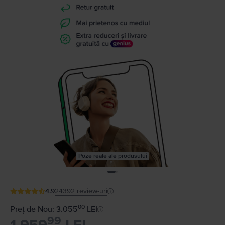
Poze reale ale produsului
4.9
24392
review-uri
00
Preț de Nou: 3.055
LEI
99