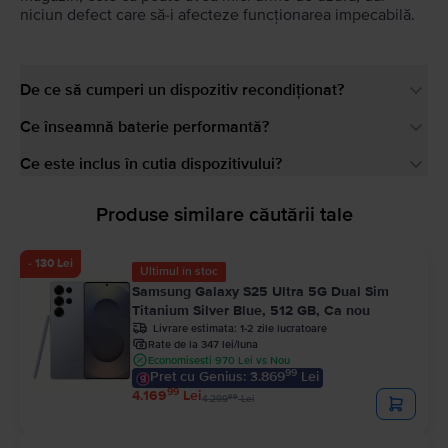
niciun defect care să-i afecteze funcționarea impecabilă.
De ce să cumperi un dispozitiv recondiționat?
Ce înseamnă baterie performantă?
Ce este inclus în cutia dispozitivului?
Produse similare căutării tale
- 130 Lei
Ultimul în stoc
Samsung Galaxy S25 Ultra 5G Dual Sim
Titanium Silver Blue, 512 GB, Ca nou
Livrare estimata:
1-2 zile lucratoare
Rate de la 347 lei/luna
Economisesti 970 Lei vs Nou
99
Pret cu Genius: 3.869
Lei
99
4.169
Lei
99
4.299
Lei