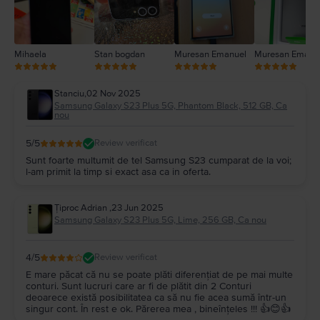
Mihaela
Stan bogdan
Muresan Emanuel
Muresan Emanu
Stanciu
,
02 Nov 2025
Samsung Galaxy S23 Plus 5G, Phantom Black, 512 GB, Ca
nou
5
/5
Review verificat
Sunt foarte multumit de tel Samsung S23 cumparat de la voi;
l-am primit la timp si exact asa ca in oferta.
Țiproc Adrian
,
23 Jun 2025
Samsung Galaxy S23 Plus 5G, Lime, 256 GB, Ca nou
4
/5
Review verificat
E mare păcat că nu se poate plăti diferențiat de pe mai multe
conturi. Sunt lucruri care ar fi de plătit din 2 Conturi
deoarece există posibilitatea ca să nu fie acea sumă într-un
singur cont. În rest e ok. Părerea mea , bineînțeles !!! 👍😊👍