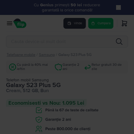
Cu
Genius
primești
50 lei
reducere
garantată la orice comandă!
Vinde
Cumpara
Telefoane mobile
/
Samsung
/
Galaxy S23 Plus 5G
Cu până la 40% mai
Garanție 2
Retur gratuit 30 de
ieftin
ani
zile
Telefon mobil Samsung
Galaxy S23 Plus 5G
Cream, 512 GB, Bun
Economisesti vs Nou: 1.095 Lei