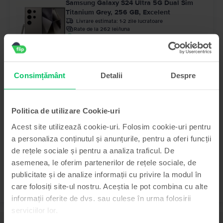
Samsung Galaxy S24 Ultra 5G Dual Sim
Titanium Grey, 256 GB, Excelent
Livrare estimata:
1-2 zile lucratoare
Rate de la 262 lei/luna
Economisesti 990 Lei vs Nou
99
Pret cu Genius: 2.949
Lei
99
3.149
Lei
Consimțământ
Detalii
Despre
- 240 Lei
Samsung Galaxy S25 Ultra 5G Dual Sim
Titanium Silver Blue, 256 GB, Ca nou
Livrare estimata:
1-2 zile lucratoare
Politica de utilizare Cookie-uri
Rate de la 333 lei/luna
Economisesti 700 Lei vs Nou
Acest site utilizează cookie-uri. Folosim cookie-uri pentru
99
3.999
Lei
99
4.239
Lei
a personaliza conținutul și anunțurile, pentru a oferi funcții
de rețele sociale și pentru a analiza traficul. De
asemenea, le oferim partenerilor de rețele sociale, de
publicitate și de analize informații cu privire la modul în
care folosiți site-ul nostru. Aceștia le pot combina cu alte
informații oferite de dvs. sau culese în urma folosirii
serviciilor lor.