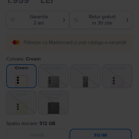
1.959
LEI
Garantie
Retur gratuit
❯
❯
2 ani
in 30 zile
Plătește cu Mastercard și poți câștiga o vacanță!
Culoare:
Cream
Graphite
Green
Lavender
Cream
Lime
Phantom
Black
Spatiu stocare:
512 GB
256 GB
512 GB