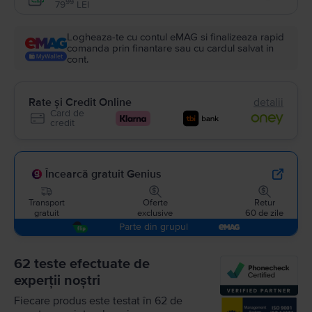
Enable
99
79
LEI
Logheaza-te cu contul eMAG si finalizeaza rapid
comanda prin finantare sau cu cardul salvat in
cont.
Rate și Credit Online
detalii
Card de
credit
Încearcă gratuit Genius
Transport
Oferte
Retur
gratuit
exclusive
60 de zile
Parte din grupul
62 teste efectuate de
experții noștri
Fiecare produs este testat în 62 de