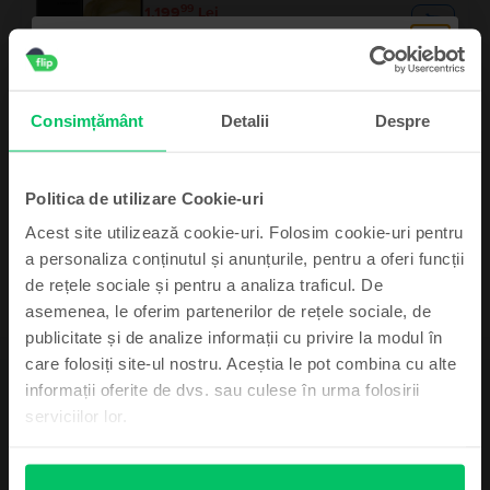
99
1.199
Lei
- 240 Lei
Samsung Galaxy S25 Ultra 5G Dual Sim
Titanium Silver Blue, 256 GB, Ca nou
Consimțământ
Detalii
Despre
Livrare estimata:
1-2 zile lucratoare
Rate de la 333 lei/luna
Economisesti 700 Lei vs Nou
99
3.999
Lei
99
4.239
Lei
Politica de utilizare Cookie-uri
Acest site utilizează cookie-uri. Folosim cookie-uri pentru
a personaliza conținutul și anunțurile, pentru a oferi funcții
de rețele sociale și pentru a analiza traficul. De
asemenea, le oferim partenerilor de rețele sociale, de
Abonează-te și câștigă!
publicitate și de analize informații cu privire la modul în
care folosiți site-ul nostru. Aceștia le pot combina cu alte
Device-ul mult dorit poate fi al tău cu un pic
Descriere
informații oferite de dvs. sau culese în urma folosirii
de noroc.
Telefon mobil Samsung Galaxy S23 Plus 5G, Green, 256 GB, Bun
serviciilor lor.
Galaxy S23 Plus 5G face parte din seria celor trei modele lansate de
Samsung în 2023, alături de Galaxy S23 5G Dual Sim și Galaxy S23 Ultra 5G
Dual Sim. Cu un design cu care producătorul sud-coreean ne-a tot obișnuit