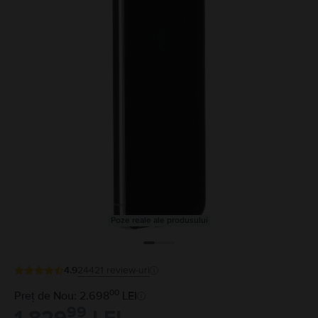
Poze reale ale produsului
4.9
24421
review-uri
00
Preț de Nou: 2.698
LEI
99