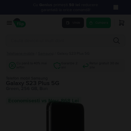
Cu
Genius
primești
50 lei
reducere
garantată la orice comandă!
Vinde
Cumpara
Telefoane mobile
/
Samsung
/
Galaxy S23 Plus 5G
Cu până la 40% mai
Garanție 2
Retur gratuit 30 de
ieftin
ani
zile
Telefon mobil Samsung
Galaxy S23 Plus 5G
Green, 256 GB, Bun
Economisesti vs Nou: 868 Lei