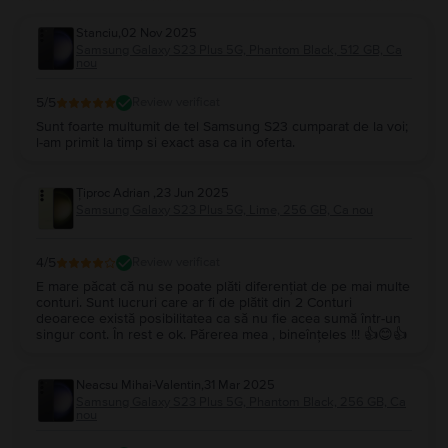
Stanciu
,
02 Nov 2025
Samsung Galaxy S23 Plus 5G, Phantom Black, 512 GB, Ca
nou
5
/5
Review verificat
Sunt foarte multumit de tel Samsung S23 cumparat de la voi;
l-am primit la timp si exact asa ca in oferta.
Țiproc Adrian
,
23 Jun 2025
Samsung Galaxy S23 Plus 5G, Lime, 256 GB, Ca nou
4
/5
Review verificat
E mare păcat că nu se poate plăti diferențiat de pe mai multe
conturi. Sunt lucruri care ar fi de plătit din 2 Conturi
deoarece există posibilitatea ca să nu fie acea sumă într-un
singur cont. În rest e ok. Părerea mea , bineînțeles !!! 👍😊👍
Neacsu Mihai-Valentin
,
31 Mar 2025
Samsung Galaxy S23 Plus 5G, Phantom Black, 256 GB, Ca
nou