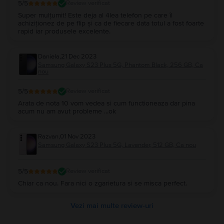
5
/5
Review verificat
Super mulțumit! Este deja al 4lea telefon pe care îl
achiziționez de pe flip și ca de fiecare data totul a fost foarte
rapid iar produsele excelente.
Daniela
,
21 Dec 2023
Samsung Galaxy S23 Plus 5G, Phantom Black, 256 GB, Ca
nou
5
/5
Review verificat
Arata de nota 10 vom vedea si cum functioneaza dar pina
acum nu am avut probleme ...ok
Razvan
,
01 Nov 2023
Samsung Galaxy S23 Plus 5G, Lavender, 512 GB, Ca nou
5
/5
Review verificat
Chiar ca nou. Fara nici o zgarietura si se misca perfect.
Vezi mai multe review-uri