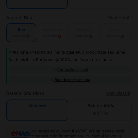
Aspect:
Bun
Vezi detalii
Foarte bun
Excelent
Ca nou
Bun
Alertă stoc
Alertă stoc
Alertă stoc
Alertă stoc
Arată bine. Prezintă mai multe zgârieturi pronunțate sau urme
foarte vizibile. Performanță 100%, indiferent de aspect.
Perfect funcțional
Baterie performanta
Baterie:
Standard
Vezi detalii
Baterie 100%
Standard
99
199
LEI
Logheaza-te cu contul eMAG si finalizeaza rapid
comanda prin finantare sau cu cardul salvat in