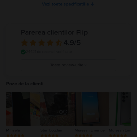
Vezi toate specificațiile
Parerea clientilor Flip
4.9
/5
24421 de recenzii verificate
Toate review-urile
5
4
Poze de la clienti
3
2
1
Mihaela
Stan bogdan
Muresan Emanuel
Muresan Emanu