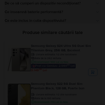
De ce să cumperi un dispozitiv recondiționat?
Ce înseamnă baterie performantă?
Ce este inclus în cutia dispozitivului?
Produse similare căutării tale
Samsung Galaxy S24 Ultra 5G Dual Sim
Titanium Grey, 256 GB, Excelent
Livrare estimata:
1-2 zile lucratoare
Rate de la 262 lei/luna
Economisesti 990 Lei vs Nou
99
Pret cu Genius: 2.949
Lei
99
3.149
Lei
Samsung Galaxy S22 5G Dual Sim
Phantom Black, 128 GB, Foarte bun
Livrare estimata:
1-2 zile lucratoare
Rate de la 100 lei/luna
Economisesti 770 Lei vs Nou