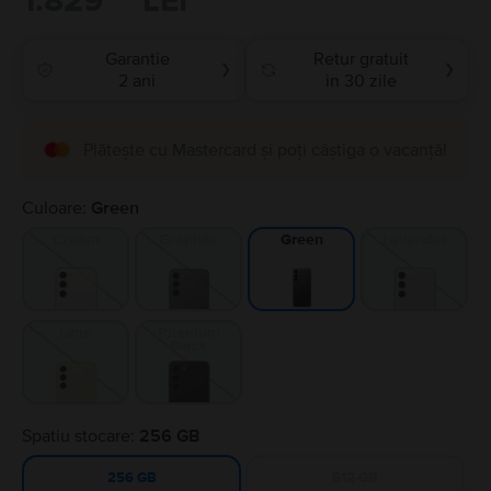
1.829
LEI
Garantie
Retur gratuit
❯
❯
2 ani
in 30 zile
Plătește cu Mastercard și poți câștiga o vacanță!
Culoare:
Green
Cream
Graphite
Lavender
Green
Lime
Phantom
Black
Spatiu stocare:
256 GB
512 GB
256 GB