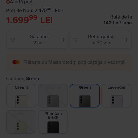
Alertă preț
00
Preț de Nou: 2.470
LEI
99
Rate de la
1.699
LEI
142
Lei
/
luna
Garantie
Retur gratuit
❯
❯
2 ani
in 30 zile
Plătește cu Mastercard și poți câștiga o vacanță!
Culoare:
Green
Cream
Graphite
Lavender
Green
Lime
Phantom
Black