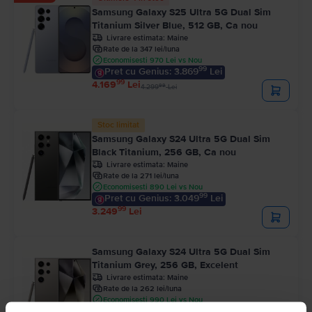
Samsung Galaxy S25 Ultra 5G Dual Sim
Titanium Silver Blue, 512 GB, Ca nou
Livrare estimata:
Maine
Rate de la 347 lei/luna
Economisesti 970 Lei vs Nou
99
Pret cu Genius: 3.869
Lei
99
4.169
Lei
99
4.299
Lei
Stoc limitat
Samsung Galaxy S24 Ultra 5G Dual Sim
Black Titanium, 256 GB, Ca nou
Livrare estimata:
Maine
Rate de la 271 lei/luna
Economisesti 890 Lei vs Nou
99
Pret cu Genius: 3.049
Lei
99
3.249
Lei
Samsung Galaxy S24 Ultra 5G Dual Sim
Titanium Grey, 256 GB, Excelent
Livrare estimata:
Maine
Rate de la 262 lei/luna
Economisesti 990 Lei vs Nou
99
Pret cu Genius: 2.949
Lei