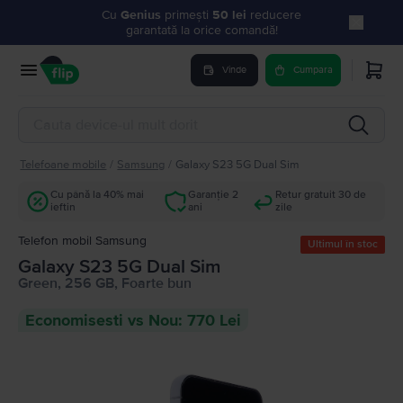
Cu
Genius
primești
50 lei
reducere
garantată la orice comandă!
Vinde
Cumpara
Telefoane mobile
/
Samsung
/
Galaxy S23 5G Dual Sim
Cu până la 40% mai
Garanție 2
Retur gratuit 30 de
ieftin
ani
zile
Telefon mobil Samsung
Ultimul în stoc
Galaxy S23 5G Dual Sim
Green, 256 GB, Foarte bun
Economisesti vs Nou: 770 Lei