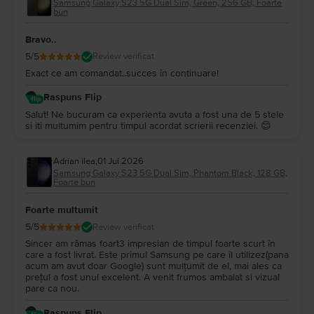
Samsung Galaxy S23 5G Dual Sim, Green, 256 GB, Foarte
bun
Bravo..
5
/5
Review verificat
Exact ce am comandat..succes în continuare!
Raspuns Flip
Salut! Ne bucuram ca experienta avuta a fost una de 5 stele
si iti multumim pentru timpul acordat scrierii recenziei. 😊
Adrian ilea
,
01 Jul 2026
Samsung Galaxy S23 5G Dual Sim, Phantom Black, 128 GB,
Foarte bun
Foarte multumit
5
/5
Review verificat
Sincer am rămas foart3 impresian de timpul foarte scurt în
care a fost livrat. Este primul Samsung pe care îl utilizez(pana
acum am avut doar Google) sunt mulțumit de el, mai ales ca
prețul a fost unul excelent. A venit frumos ambalat si vizual
pare ca nou.
Raspuns Flip