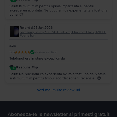
Salut! Iti multumim pentru opinia impartasita si pentru
increderea acordata. Ne bucuram ca experienta ta a fost una
buna. 😍
Roland d
,
25 Jun 2026
Samsung Galaxy S23 5G Dual Sim, Phantom Black, 128 GB,
Foarte bun
S23
5
/5
Review verificat
Telefonul era in stare exceptionala
Raspuns Flip
Salut! Ne bucuram ca experienta avuta a fost una de 5 stele
si iti multumim pentru timpul acordat scrierii recenziei. 😊
Vezi mai multe review-uri
Aboneaza-te la newsletter si primesti gratuit