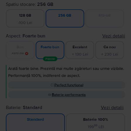
Spatiu stocare:
256 GB
128 GB
512 GB
256 GB
-100 Lei
Aspect:
Foarte bun
Vezi detalii
Bun
Excelent
Ca nou
Foarte bun
Alertă stoc
+ 130 Lei
+ 230 Lei
Popular
Arată foarte bine. Prezintă mai multe zgârieturi sau urme vizibile.
Performanță 100%, indiferent de aspect.
Perfect funcțional
Baterie performanta
Baterie:
Standard
Vezi detalii
Baterie 100%
Standard
99
199
LEI