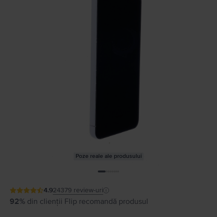
Poze reale ale produsului
4.9
24379
review-uri
92%
din clienții Flip recomandă produsul