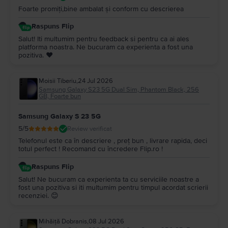
Foarte promiți,bine ambalat și conform cu descrierea
Raspuns Flip
Salut! Iti multumim pentru feedback si pentru ca ai ales
platforma noastra. Ne bucuram ca experienta a fost una
pozitiva. ❤️
Moisii Tiberiu
,
24 Jul 2026
Samsung Galaxy S23 5G Dual Sim, Phantom Black, 256
GB, Foarte bun
Samsung Galaxy S 23 5G
5
/5
Review verificat
Telefonul este ca în descriere , preț bun , livrare rapida, deci
totul perfect ! Recomand cu încredere Flip.ro !
Raspuns Flip
Salut! Ne bucuram ca experienta ta cu serviciile noastre a
fost una pozitiva si iti multumim pentru timpul acordat scrierii
recenziei. 😊
Mihăiță Dobranis
,
08 Jul 2026