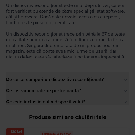
Un dispozitiv recondiționat este unul deja utilizat, care a
fost verificat cu atenție de către specialiști, atât software,
cât și hardware. Dacă este nevoie, acesta este reparat,
fiind folosite piese noi, certificate.
Un dispozitiv recondiționat trece prin până la 67 de teste
de calitate pentru a ajunge să funcționeze exact la fel ca
unul nou. Singura diferență față de un produs nou, din
magazin, este că poate avea mici urme de uzură, dar
niciun defect care să-i afecteze funcționarea impecabilă.
De ce să cumperi un dispozitiv recondiționat?
Ce înseamnă baterie performantă?
Ce este inclus în cutia dispozitivului?
Produse similare căutării tale
- 130 Lei
Ultimele 4 in stoc