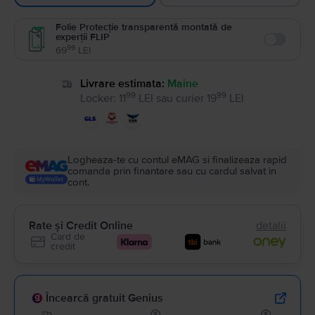
Folie Protecție transparentă montată de
experții FLIP
Enable
99
69
LEI
Livrare estimata:
Maine
99
99
Locker
:
11
LEI
sau
curier
19
LEI
Logheaza-te cu contul eMAG si finalizeaza rapid
comanda prin finantare sau cu cardul salvat in
cont.
Rate și Credit Online
detalii
Card de
credit
Încearcă gratuit Genius