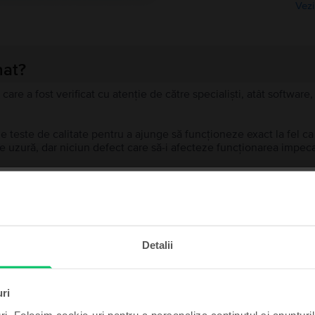
Vezi
nat?
 care a fost verificat cu atenție de către specialiști, atât softwar
de teste de calitate pentru a ajunge să funcționeze exact la fel c
 uzură, dar niciun defect care să-i afecteze funcționarea impeca
recondiționat?
ă?
te și câștigă!
Detalii
ului?
t poate fi al tău cu un pic
de noroc.
uri
ri. Folosim cookie-uri pentru a personaliza conținutul și anunțurile