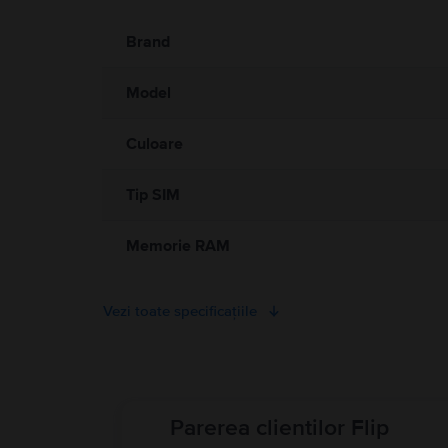
Informatii privind avertismentele de siguranta cu privire la
A se citi manualul
Brand
Model
Culoare
Tip SIM
Memorie RAM
Vezi toate specificațiile
Parerea clientilor Flip