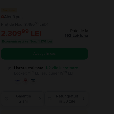
Stoc limitat
Alertă preț
00
Preț de Nou: 3.486
LEI
99
Rate de la
2.309
LEI
192
Lei
/
luna
Economisești vs Nou
:
1.176 Lei
Adauga in cos
Livrare estimata:
1-2 zile lucratoare
99
99
Locker
:
11
LEI
sau
curier
19
LEI
Garantie
Retur gratuit
❯
❯
2 ani
in 30 zile