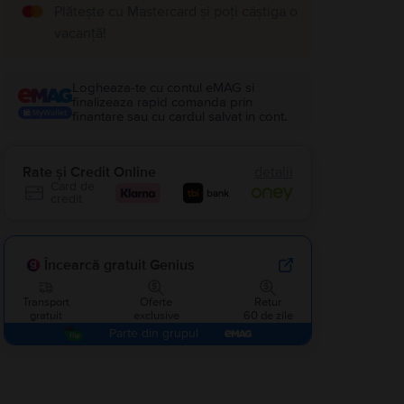
Plătește cu Mastercard și poți câștiga o
vacanță!
Logheaza-te cu contul eMAG si
finalizeaza rapid comanda prin
finantare sau cu cardul salvat in cont.
Rate și Credit Online
detalii
Card de
credit
Încearcă gratuit Genius
Transport
Oferte
Retur
gratuit
exclusive
60 de zile
Parte din grupul