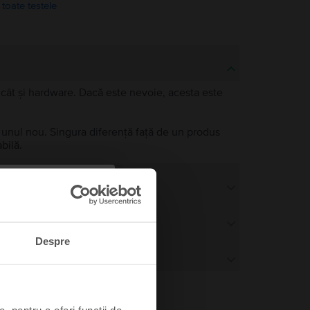
 toate testele
e, cât și hardware. Dacă este nevoie, acesta este
a unul nou. Singura diferență față de un produs
bilă.
Despre
, pentru a oferi funcții de