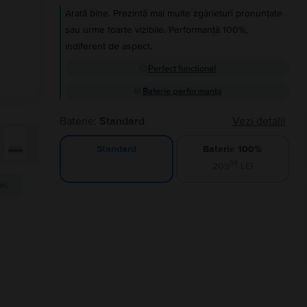
Arată bine. Prezintă mai multe zgârieturi pronunțate
sau urme foarte vizibile. Performanță 100%,
indiferent de aspect.
Perfect funcțional
Baterie performanta
Baterie:
Standard
Vezi detalii
Baterie 100%
Standard
99
209
LEI
ri.