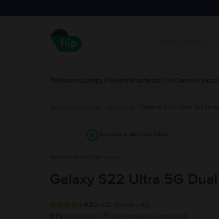
Telefoane
Laptopuri
Tablete
Smartwatch-uri
Console jocuri
Telefoane mobile
Samsung
/
Galaxy S22 Ultra 5G Dua
/
Cu până la 40% mai ieftin
Telefon mobil Samsung
Galaxy S22 Ultra 5G Dual
4.9
24421
review-uri
91%
din clienții Flip recomandă produsul