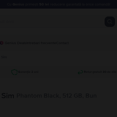
Cu
Genius
primești
50 lei
reducere garantată la orice comandă!
Genius Deals
Intrebari frecvente
Contact
l Sim
Garanție 2 ani
Retur gratuit 30 de zile
 Sim
Phantom Black, 512 GB, Bun