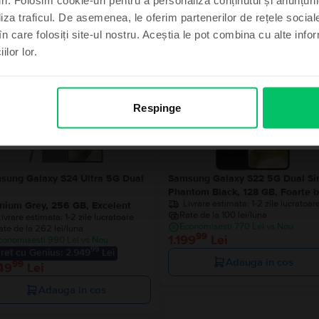
liza traficul. De asemenea, le oferim partenerilor de rețele sociale
Produse similare căutării tale
în care folosiți site-ul nostru. Aceștia le pot combina cu alte info
ilor lor.
imt norocos
Ultimele 4 in
, mulțumesc
Respinge
sung Galaxy S24 Ultra 5G Dual
Samsung Galaxy S22 5G Dual S
Phantom Black, 128 GB, Foarte 
Livrare estimata:
1-2 zile lucratoar
anium Grey, 256 GB, Excelent
Rate de la 100 lei/luna
Livrare estimata:
1-2 zile lucratoare
Economisesti 770 Lei vs Nou
ate de la 262 lei/luna
99
1.199
Lei
conomisesti 990 Lei vs Nou
99
ret cu Genius: 2.949
Lei
Adauga in cos
99
49
Lei
Adauga in cos