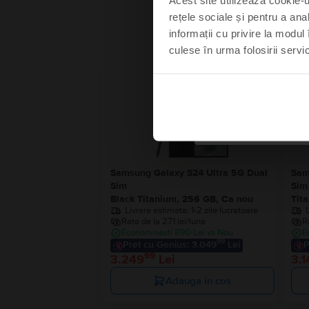
rețele sociale și pentru a ana
informații cu privire la modul 
culese în urma folosirii servici
Mă s
Ultimul în stoc
Nu
Samsung Galaxy S24 Ultra 5G Dual
Sam
Sim
Sim
Black Titanium, 256 GB, Ca nou
Tit
Livrare estimata:
1-2 zile lucratoare
Rate de la 271 lei/luna
R
Economisesti 890 Lei vs Nou
E
99
Pret cu Genius: 3.049
Lei
P
99
3.249
Lei
3.1
Adauga in cos