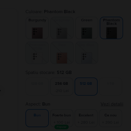
Culoare:
Phantom Black
Burgundy
Graphite
Green
Phantom
Black
Phantom
Red
Sky Blue
White
Spatiu stocare:
512 GB
128 GB
256 GB
1 TB
512 GB
-210 Lei
Aspect:
Bun
Vezi detalii
Foarte bun
Excelent
Ca nou
Bun
+ 100 Lei
+ 280 Lei
+ 390 Lei
Popular