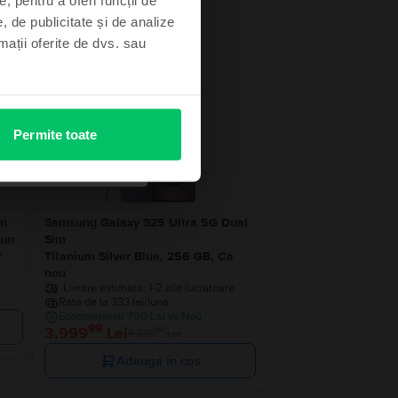
, de publicitate și de analize
rmații oferite de dvs. sau
 stoc
- 240 Lei
Permite toate
im
Samsung Galaxy S25 Ultra 5G Dual
bun
Sim
e
Titanium Silver Blue, 256 GB, Ca
nou
Livrare estimata:
1-2 zile lucratoare
Rate de la 333 lei/luna
Economisesti 700 Lei vs Nou
99
3.999
Lei
99
4.239
Lei
Adauga in cos