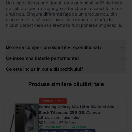
Un dispozitiv recondiționat trece prin până la 67 de teste
de calitate pentru a ajunge să funcționeze exact la fel ca
unul nou. Singura diferență față de un produs nou, din
magazin, este că poate avea mici urme de uzură, dar
niciun defect care să-i afecteze funcționarea impecabilă.
De ce să cumperi un dispozitiv recondiționat?
Ce înseamnă baterie performantă?
Ce este inclus în cutia dispozitivului?
Produse similare căutării tale
Ultimul în stoc
Samsung Galaxy S24 Ultra 5G Dual Sim
Black Titanium, 256 GB, Ca nou
Livrare estimata:
Maine
Rate de la 271 lei/luna
Economisesti 890 Lei vs Nou
99
Pret cu Genius: 3.049
Lei