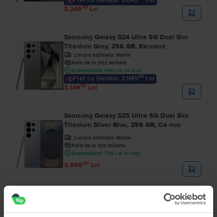
99
3.249
Lei
Samsung Galaxy S24 Ultra 5G Dual Sim
Titanium Grey, 256 GB, Excelent
Livrare estimata:
Maine
Rate de la 262 lei/luna
Economisesti 990 Lei vs Nou
99
Pret cu Genius: 2.949
Lei
99
3.149
Lei
Samsung Galaxy S25 Ultra 5G Dual Sim
Titanium Silver Blue, 256 GB, Ca nou
Livrare estimata:
Maine
Rate de la 333 lei/luna
Economisesti 700 Lei vs Nou
99
3.999
Lei