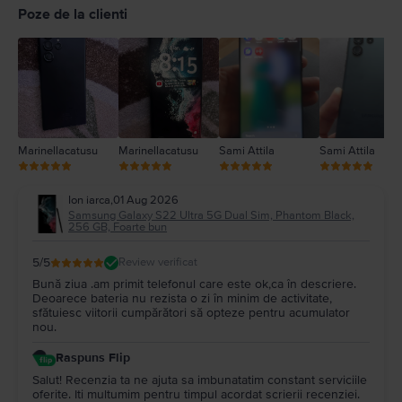
4
Poze de la clienti
3
2
1
Marinellacatusu
Marinellacatusu
Sami Attila
Sami Attila
Ion iarca
,
01 Aug 2026
Samsung Galaxy S22 Ultra 5G Dual Sim, Phantom Black,
256 GB, Foarte bun
5
/5
Review verificat
Bună ziua .am primit telefonul care este ok,ca în descriere.
Deoarece bateria nu rezista o zi în minim de activitate,
sfătuiesc viitorii cumpărători să opteze pentru acumulator
nou.
Raspuns Flip
Salut! Recenzia ta ne ajuta sa imbunatatim constant serviciile
oferite. Iti multumim pentru timpul acordat scrierii recenziei.