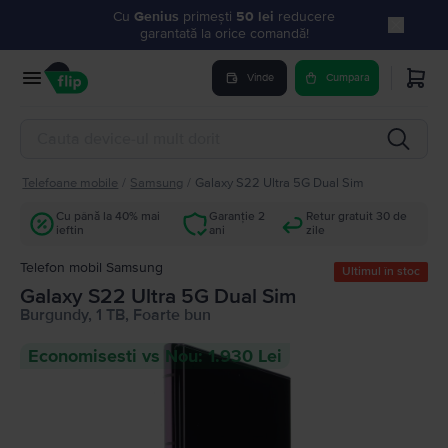
Cu
Genius
primești
50 lei
reducere
garantată la orice comandă!
Vinde
Cumpara
Telefoane mobile
/
Samsung
/
Galaxy S22 Ultra 5G Dual Sim
Cu până la 40% mai
Garanție 2
Retur gratuit 30 de
ieftin
ani
zile
Telefon mobil Samsung
Ultimul în stoc
Galaxy S22 Ultra 5G Dual Sim
Burgundy, 1 TB, Foarte bun
Economisesti vs Nou: 1.930 Lei