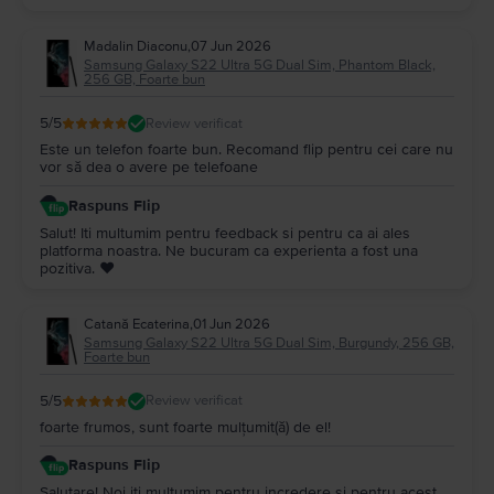
Madalin Diaconu
,
07 Jun 2026
Samsung Galaxy S22 Ultra 5G Dual Sim, Phantom Black,
256 GB, Foarte bun
5
/5
Review verificat
Este un telefon foarte bun. Recomand flip pentru cei care nu
vor să dea o avere pe telefoane
Raspuns Flip
Salut! Iti multumim pentru feedback si pentru ca ai ales
platforma noastra. Ne bucuram ca experienta a fost una
pozitiva. ❤️
Catană Ecaterina
,
01 Jun 2026
Samsung Galaxy S22 Ultra 5G Dual Sim, Burgundy, 256 GB,
Foarte bun
5
/5
Review verificat
foarte frumos, sunt foarte mulțumit(ă) de el!
Raspuns Flip
Salutare! Noi iti multumim pentru incredere si pentru acest