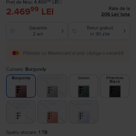
00
Preț de Nou: 4.400
LEI
99
Rate de la
2.469
LEI
206
Lei
/
luna
Garantie
Retur gratuit
❯
❯
2 ani
in 30 zile
Plătește cu Mastercard și poți câștiga o vacanță!
Culoare:
Burgundy
Graphite
Green
Phantom
Burgundy
Black
Phantom
Red
Sky Blue
White
Spatiu stocare:
1 TB