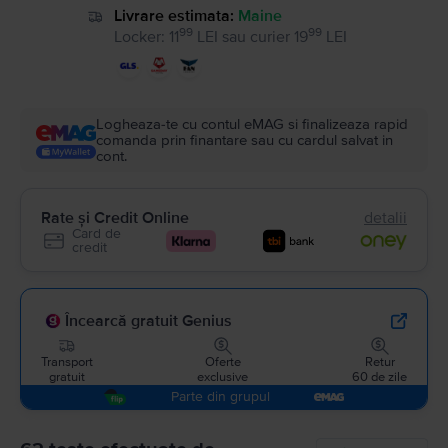
Livrare estimata:
Maine
99
99
Locker
:
11
LEI
sau
curier
19
LEI
Logheaza-te cu contul eMAG si finalizeaza rapid
comanda prin finantare sau cu cardul salvat in
cont.
Rate și Credit Online
detalii
Card de
credit
Încearcă gratuit Genius
Transport
Oferte
Retur
gratuit
exclusive
60 de zile
Parte din grupul