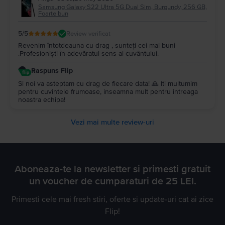
Samsung Galaxy S22 Ultra 5G Dual Sim, Burgundy, 256 GB,
Foarte bun
5
/5
Review verificat
Revenim întotdeauna cu drag , sunteți cei mai buni
.Profesioniști în adevăratul sens al cuvântului.
Raspuns Flip
Si noi va asteptam cu drag de fiecare data! 🙏 Iti multumim
pentru cuvintele frumoase, inseamna mult pentru intreaga
noastra echipa!
Vezi mai multe review-uri
Aboneaza-te la newsletter si primesti gratuit
un voucher de cumparaturi de 25 LEI.
Primesti cele mai fresh stiri, oferte si update-uri cat ai zice
Flip!