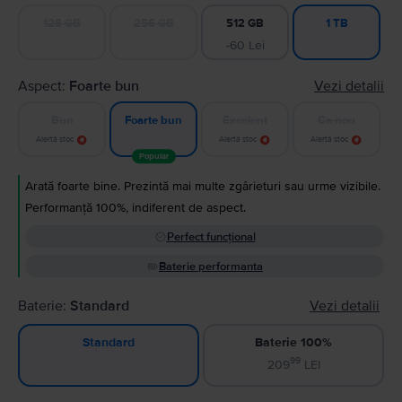
128 GB
256 GB
512 GB
1 TB
-60 Lei
Aspect:
Foarte bun
Vezi detalii
Bun
Excelent
Ca nou
Foarte bun
Alertă stoc
Alertă stoc
Alertă stoc
Popular
Arată foarte bine. Prezintă mai multe zgârieturi sau urme vizibile.
Performanță 100%, indiferent de aspect.
Perfect funcțional
Baterie performanta
Baterie:
Standard
Vezi detalii
Baterie 100%
Standard
99
209
LEI