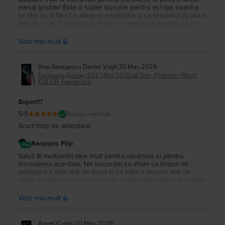
mesaj grozav! Este o super bucurie pentru echipa noastra
sa stie ca ai facut o alegere excelenta si ca produsul iti place
atat de mult. Satisfactia ta este cea mai buna dovada ca ne
facem treaba asa cum trebuie. Sa il folosesti cu mare drag in
fiecare zi si te mai primim oricand cu bratele deschise pe
Vezi mai mult
platforma noastra!💚
Ilina Georgescu Daniel Virgil
,
30 May 2026
Samsung Galaxy S22 Ultra 5G Dual Sim, Phantom Black,
128 GB, Foarte bun
Super!!!
5
/5
Review verificat
Scurt timp de asteptare.
Raspuns Flip
Salut! Iti multumim tare mult pentru recenzie si pentru
increderea acordata. Ne bucuram sa aflam ca timpul de
asteptare a fost atat de scurt si ca totul a decurs atat de
rapid. Sa oferim servicii prompte si eficiente este o prioritate
pentru noi, iar mesajul tau ne confirma ca suntem pe drumul
cel bun. Iti dorim o zi excelenta si te mai asteptam cu drag
Vezi mai mult
pe la noi!💚
Angel Culea
,
20 May 2026