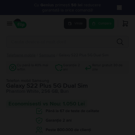
Cu
Genius
primești
50 lei
reducere
garantată la orice comandă!
Vinde
Cumpara
Telefoane mobile
/
Samsung
/
Galaxy S22 Plus 5G Dual Sim
Cu până la 40% mai
Garanție 2
Retur gratuit 30 de
ieftin
ani
zile
Telefon mobil Samsung
Galaxy S22 Plus 5G Dual Sim
Phantom White, 256 GB, Bun
Economisesti vs Nou: 1.050 Lei