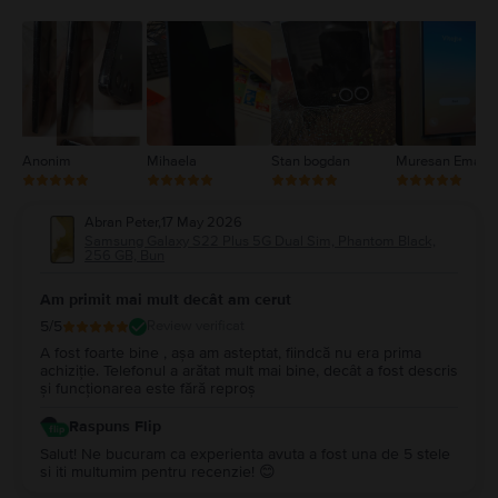
3
2
1
Anonim
Mihaela
Stan bogdan
Muresan Emanu
Abran Peter
,
17 May 2026
Samsung Galaxy S22 Plus 5G Dual Sim, Phantom Black,
256 GB, Bun
Am primit mai mult decât am cerut
5
/5
Review verificat
A fost foarte bine , așa am asteptat, fiindcă nu era prima
achiziție. Telefonul a arătat mult mai bine, decât a fost descris
și funcționarea este fără reproș
Raspuns Flip
Salut! Ne bucuram ca experienta avuta a fost una de 5 stele
si iti multumim pentru recenzie! 😊