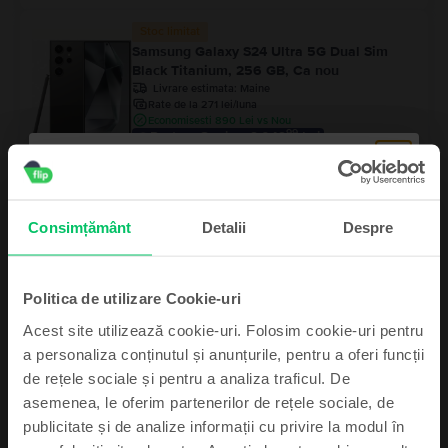
Stoc limitat
Samsung Galaxy S24 Ultra 5G Dual Sim
Black Titanium, 256 GB, Ca nou
Livrare estimata:
Maine
Rate de la 271 lei/luna
Economisesti 890 Lei vs Nou
99
Pret cu Genius: 3.049
Lei
99
3.249
Lei
Samsung Galaxy S24 Ultra 5G Dual Sim
Consimțământ
Detalii
Despre
Titanium Grey, 256 GB, Excelent
Livrare estimata:
Maine
Rate de la 262 lei/luna
Economisesti 990 Lei vs Nou
99
Politica de utilizare Cookie-uri
Pret cu Genius: 2.949
Lei
99
3.149
Lei
Acest site utilizează cookie-uri. Folosim cookie-uri pentru
a personaliza conținutul și anunțurile, pentru a oferi funcții
de rețele sociale și pentru a analiza traficul. De
asemenea, le oferim partenerilor de rețele sociale, de
Abonează-te și câștigă!
publicitate și de analize informații cu privire la modul în