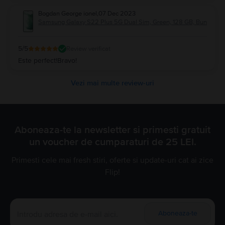
Bogdan George ionel
,
07 Dec 2023
Samsung Galaxy S22 Plus 5G Dual Sim, Green, 128 GB, Bun
5
/5
Review verificat
Este perfect!Bravo!
Vezi mai multe review-uri
Aboneaza-te la newsletter si primesti gratuit
un voucher de cumparaturi de 25 LEI.
Primesti cele mai fresh stiri, oferte si update-uri cat ai zice
Flip!
Aboneaza-te