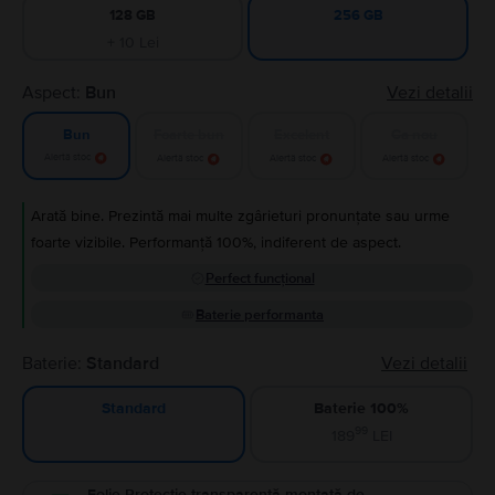
128 GB
256 GB
+ 10 Lei
Aspect:
Bun
Vezi detalii
Foarte bun
Excelent
Ca nou
Bun
Alertă stoc
Alertă stoc
Alertă stoc
Alertă stoc
Arată bine. Prezintă mai multe zgârieturi pronunțate sau urme
foarte vizibile. Performanță 100%, indiferent de aspect.
Perfect funcțional
Baterie performanta
Baterie:
Standard
Vezi detalii
Baterie 100%
Standard
99
189
LEI
Folie Protecție transparentă montată de