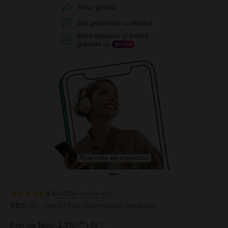
Poze reale ale produsului
4.9
24379
review-uri
90%
din clienții Flip recomandă produsul
00
Preț de Nou: 2.370
LEI