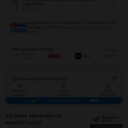
experții FLIP
Enable
99
69
LEI
Logheaza-te cu contul eMAG si finalizeaza rapid
comanda prin finantare sau cu cardul salvat in
cont.
Rate și Credit Online
detalii
Card de
credit
Încearcă gratuit Genius
Transport
Oferte
Retur
gratuit
exclusive
60 de zile
Parte din grupul
62 teste efectuate de
experții noștri