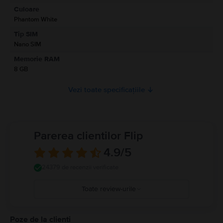
Culoare
Informatii siguranta produs
Phantom White
Informatii privind avertismentele de siguranta cu privire la produs.
Tip SIM
A se citi manualul
Nano SIM
Memorie RAM
8 GB
Vezi toate specificațiile
Parerea clientilor Flip
4.9
/5
24379 de recenzii verificate
Toate review-urile
5
4
Poze de la clienti