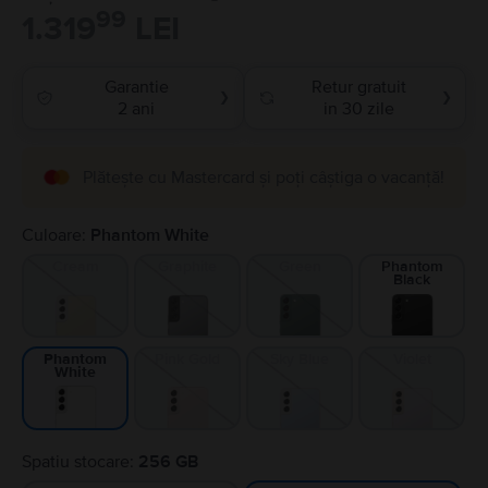
99
1.319
LEI
Garantie
Retur gratuit
❯
❯
2 ani
in 30 zile
Plătește cu Mastercard și poți câștiga o vacanță!
Culoare:
Phantom White
Cream
Graphite
Green
Phantom
Black
Pink Gold
Sky Blue
Violet
Phantom
White
Spatiu stocare:
256 GB