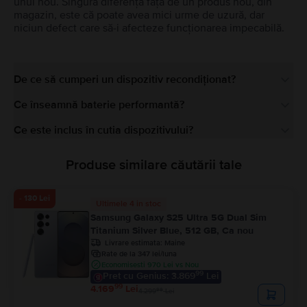
unul nou. Singura diferență față de un produs nou, din
magazin, este că poate avea mici urme de uzură, dar
niciun defect care să-i afecteze funcționarea impecabilă.
De ce să cumperi un dispozitiv recondiționat?
Ce înseamnă baterie performantă?
Ce este inclus în cutia dispozitivului?
Produse similare căutării tale
- 130 Lei
Ultimele 4 in stoc
Samsung Galaxy S25 Ultra 5G Dual Sim
Titanium Silver Blue, 512 GB, Ca nou
Livrare estimata:
Maine
Rate de la 347 lei/luna
Economisesti 970 Lei vs Nou
99
Pret cu Genius: 3.869
Lei
99
4.169
Lei
99
4.299
Lei