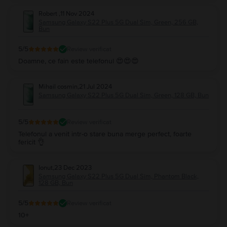
Robert
,
11 Nov 2024
Samsung Galaxy S22 Plus 5G Dual Sim, Green, 256 GB,
Bun
5
/5
Review verificat
Doamne, ce fain este telefonul 😍😍😍
Mihail cosmin
,
21 Jul 2024
Samsung Galaxy S22 Plus 5G Dual Sim, Green, 128 GB, Bun
5
/5
Review verificat
Telefonul a venit intr-o stare buna merge perfect, foarte
fericit 👌
Ionut
,
23 Dec 2023
Samsung Galaxy S22 Plus 5G Dual Sim, Phantom Black,
128 GB, Bun
5
/5
Review verificat
10+