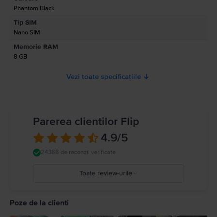
Phantom Black
Informatii privind avertismentele de siguranta cu privire la produs.
Tip SIM
A se citi manualul
Nano SIM
Memorie RAM
8 GB
Vezi toate specificațiile
Parerea clientilor Flip
4.9
/5
24388 de recenzii verificate
Toate review-urile
5
4
Poze de la clienti
3