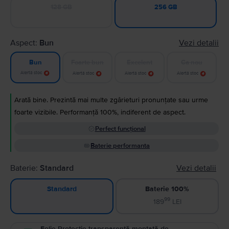
128 GB
256 GB
Aspect:
Bun
Vezi detalii
Foarte bun
Excelent
Ca nou
Bun
Alertă stoc
Alertă stoc
Alertă stoc
Alertă stoc
Arată bine. Prezintă mai multe zgârieturi pronunțate sau urme
foarte vizibile. Performanță 100%, indiferent de aspect.
Perfect funcțional
Baterie performanta
Baterie:
Standard
Vezi detalii
Baterie 100%
Standard
99
189
LEI
Folie Protecție transparentă montată de