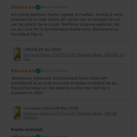
5
/5
Review verificat
Am primit telefonul foarte repede la FanBox. Acesta a venit
ambalat intr-o cutie verde din carton dur si ambalat intr-un
sac de plastic de la curier. Telefonul arata exceptional, nici
nu zici ca e SH si functioneaza foarte bine. Recomand cu
incredere Flip.ro
LENUTA
,
29 Apr 2024
Samsung Galaxy S22 Plus 5G, Phantom Black, 256 GB, Ca
nou
5
/5
Review verificat
Telefonul e impecabil, funcționează foarte bine,l-am
achiziționat la un preț bun,este al doilea cumpărat de pe
Flip,exista totuși un dar..bateria nu tine mai mult de o
zi,vedem în viitor!
Cornateanu Dorin
,
08 May 2026
Samsung Galaxy S22 Plus 5G, Phantom Black, 128 GB,
Excelent
Foarte multumit
5
/5
Review verificat