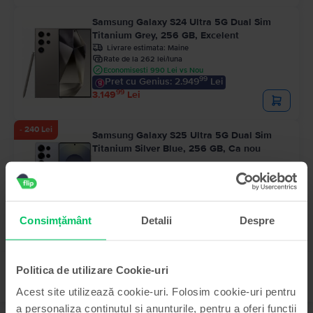
Samsung Galaxy S24 Ultra 5G Dual Sim
Titanium Grey, 256 GB, Excelent
Livrare estimata:
Maine
Rate de la 262 lei/luna
Economisesti 990 Lei vs Nou
99
Pret cu Genius: 2.949
Lei
99
3.149
Lei
- 240 Lei
Samsung Galaxy S25 Ultra 5G Dual Sim
Titanium Silver Blue, 256 GB, Ca nou
Livrare estimata:
Maine
Rate de la 333 lei/luna
Economisesti 700 Lei vs Nou
99
3.999
Lei
99
4.239
Lei
Consimțământ
Detalii
Despre
Politica de utilizare Cookie-uri
Acest site utilizează cookie-uri. Folosim cookie-uri pentru
a personaliza conținutul și anunțurile, pentru a oferi funcții