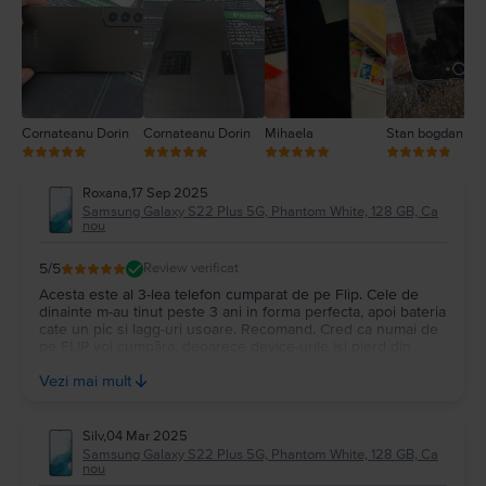
2
1
Cornateanu Dorin
Cornateanu Dorin
Mihaela
Stan bogdan
Roxana
,
17 Sep 2025
Samsung Galaxy S22 Plus 5G, Phantom White, 128 GB, Ca
nou
5
/5
Review verificat
Acesta este al 3-lea telefon cumparat de pe Flip. Cele de
dinainte m-au tinut peste 3 ani in forma perfecta, apoi bateria
cate un pic si lagg-uri usoare. Recomand. Cred ca numai de
pe FLIP voi cumpăra, deoarece device-urile isi pierd din
valoare cu timpul... important e sa ai un device bun care sa-ti
Vezi mai mult
satisfaca mofturile: poze, jocuri, etc
Silv
,
04 Mar 2025
Samsung Galaxy S22 Plus 5G, Phantom White, 128 GB, Ca
nou