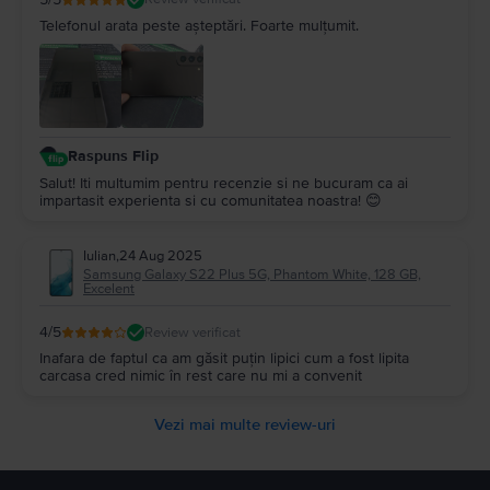
Telefonul arata peste așteptări. Foarte mulțumit.
Raspuns Flip
Salut! Iti multumim pentru recenzie si ne bucuram ca ai
impartasit experienta si cu comunitatea noastra! 😊
Iulian
,
24 Aug 2025
Samsung Galaxy S22 Plus 5G, Phantom White, 128 GB,
Excelent
4
/5
Review verificat
Inafara de faptul ca am găsit puțin lipici cum a fost lipita
carcasa cred nimic în rest care nu mi a convenit
Vezi mai multe review-uri