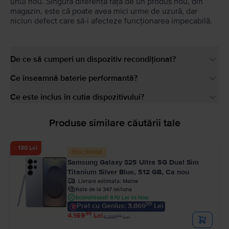
unul nou. Singura diferență față de un produs nou, din
magazin, este că poate avea mici urme de uzură, dar
niciun defect care să-i afecteze funcționarea impecabilă.
De ce să cumperi un dispozitiv recondiționat?
Ce înseamnă baterie performantă?
Ce este inclus în cutia dispozitivului?
Produse similare căutării tale
- 130 Lei
Stoc limitat
Samsung Galaxy S25 Ultra 5G Dual Sim
Titanium Silver Blue, 512 GB, Ca nou
Livrare estimata:
Maine
Rate de la 347 lei/luna
Economisesti 970 Lei vs Nou
99
Pret cu Genius: 3.869
Lei
99
4.169
Lei
99
4.299
Lei