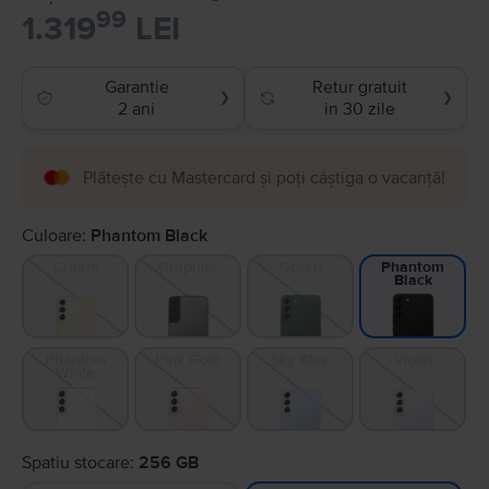
99
1.319
LEI
Garantie
Retur gratuit
❯
❯
2 ani
in 30 zile
Plătește cu Mastercard și poți câștiga o vacanță!
Culoare:
Phantom Black
Cream
Graphite
Green
Phantom
Black
Phantom
Pink Gold
Sky Blue
Violet
White
Spatiu stocare:
256 GB