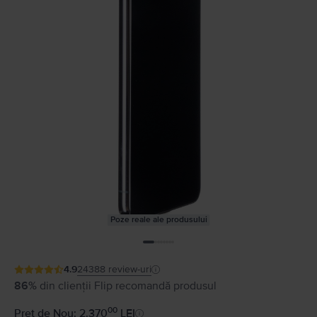
Poze reale ale produsului
4.9
24388
review-uri
86%
din clienții Flip recomandă produsul
00
Preț de Nou: 2.370
LEI