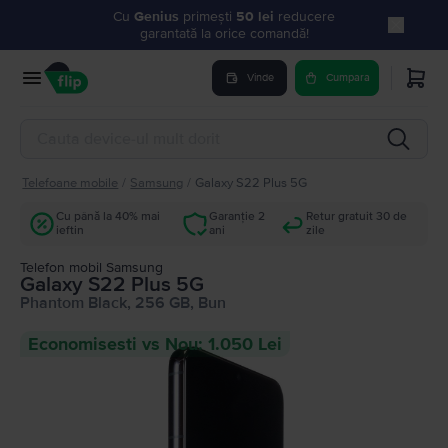
Cu
Genius
primești
50 lei
reducere
garantată la orice comandă!
Vinde
Cumpara
Telefoane mobile
/
Samsung
/
Galaxy S22 Plus 5G
Cu până la 40% mai
Garanție 2
Retur gratuit 30 de
ieftin
ani
zile
Telefon mobil Samsung
Galaxy S22 Plus 5G
Phantom Black, 256 GB, Bun
Economisesti vs Nou: 1.050 Lei