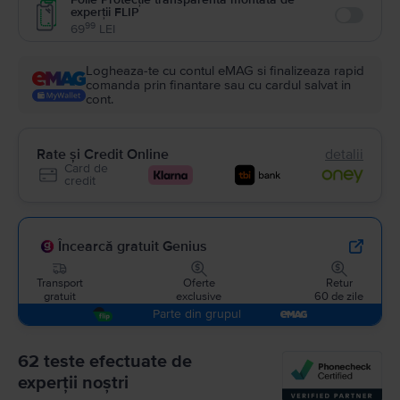
experții FLIP
Enable
99
69
LEI
Logheaza-te cu contul eMAG si finalizeaza rapid
comanda prin finantare sau cu cardul salvat in
cont.
Rate și Credit Online
detalii
Card de
credit
Încearcă gratuit Genius
Transport
Oferte
Retur
gratuit
exclusive
60 de zile
Parte din grupul
62 teste efectuate de
experții noștri