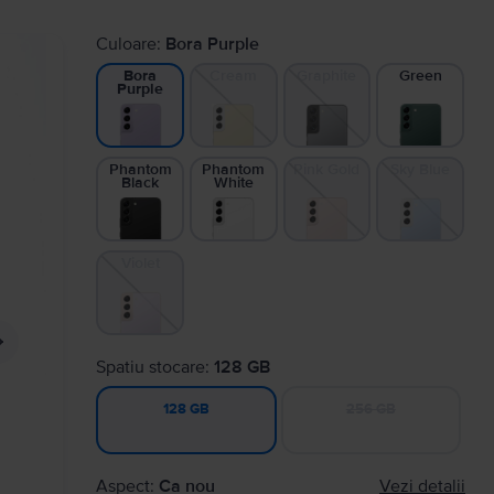
Culoare:
Bora Purple
Cream
Graphite
Green
Bora
Purple
Phantom
Phantom
Pink Gold
Sky Blue
Black
White
Violet
Spatiu stocare:
128 GB
256 GB
128 GB
Aspect:
Ca nou
Vezi detalii