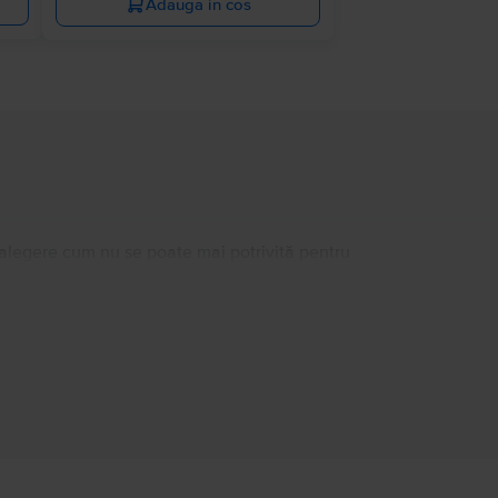
Adauga in cos
 alegere cum nu se poate mai potrivită pentru
-end Android de la producătorul sud-coreean. Vei
surprindă cadrele tale preferate în 4K și până la
in de patru opțiuni de stocare internă, mai exact
22 5G Dual Sim este un telefon pe care, cel
 integral pentru acest model, poți cumpăra un
Informatii persoana responsabila