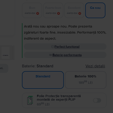
Bun
Foarte bun
Excelent
Ca nou
Alertă stoc
Alertă stoc
Alertă stoc
Arată nou sau aproape nou. Poate prezenta
zgârieturi foarte fine, insesizabile. Performanță 100%,
indiferent de aspect.
Perfect funcțional
Baterie performanta
Baterie:
Standard
Vezi detalii
ri.
Baterie 100%
Standard
99
189
LEI
Folie Protecție transparentă
montată de experții FLIP
Enable
99
69
LEI