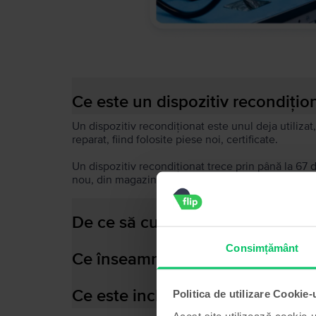
Ce este un dispozitiv recondițio
Un dispozitiv recondiționat este unul deja utilizat,
reparat, fiind folosite piese noi, certificate.
Un dispozitiv recondiționat trece prin până la 67 
nou, din magazin, este că poate avea mici urme de
De ce să cumperi un dispozitiv 
Consimțământ
Ce înseamnă baterie performant
Ce este inclus în cutia dispozitiv
Politica de utilizare Cookie-
Acest site utilizează cookie-u