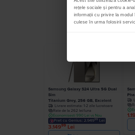
rețele sociale și pentru a ana
informații cu privire la modul 
culese în urma folosirii servici
Samsung Galaxy S24 Ultra 5G Dual
Sam
Sim
Pha
Titanium Grey, 256 GB, Excelent
R
Livrare estimata:
1-2 zile lucratoare
E
Rate de la 262 lei/luna
1.1
Economisesti 990 Lei vs Nou
99
Pret cu Genius: 2.949
Lei
99
3.149
Lei