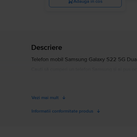
Adauga in cos
Descriere
Telefon mobil Samsung Galaxy S22 5G Dual 
Cauți să cumperi un telefon Samsung și ai pus oc
tine! Despre Samsung Galaxy S22 5G Dual Sim ar t
fi cât se poate de mulțumit de de display-ul mare 
50 megapixeli, și de procesorul performant, care 
Vezi mai mult
128GB, 265GB, 512GB și 1TB și memorie RAM de l
mai probabil, îl vei adora. Iar asta nu e tot! Dac
Informatii conformitate produs
Samsung Galaxy S22 5G Dual Sim în până la 12 ra
Informatii siguranta produs