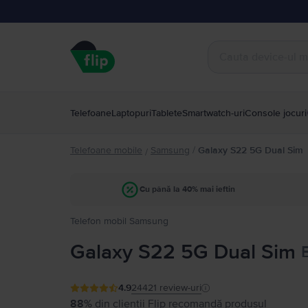
Telefoane
Laptopuri
Tablete
Smartwatch-uri
Console jocuri
Telefoane mobile
Samsung
/
Galaxy S22 5G Dual Sim
/
Cu până la 40% mai ieftin
Telefon mobil Samsung
Galaxy S22 5G Dual Sim
4.9
24421
review-uri
88%
din clienții Flip recomandă produsul