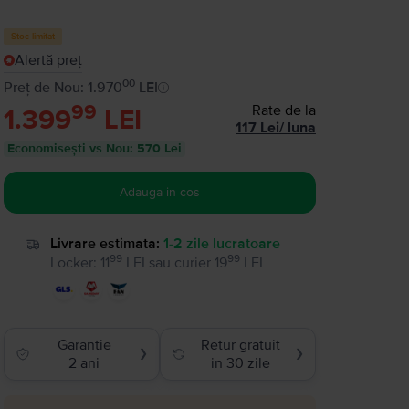
Stoc limitat
Alertă preț
00
Preț de Nou: 1.970
LEI
99
Rate de la
1.399
LEI
117
Lei
/
luna
Economisești vs Nou
:
570 Lei
Adauga in cos
Livrare estimata:
1-2 zile lucratoare
99
99
Locker
:
11
LEI
sau
curier
19
LEI
Garantie
Retur gratuit
❯
❯
2 ani
in 30 zile