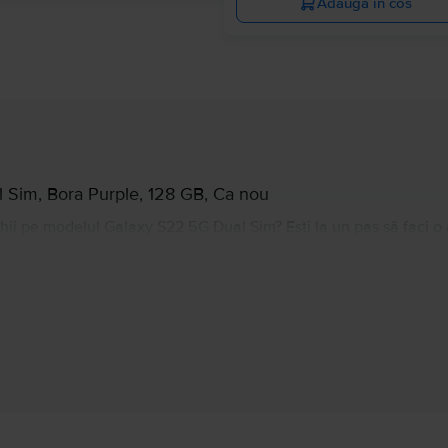
Adauga in cos
Sim, Bora Purple, 128 GB, Ca nou
hii pe modelul Galaxy S22 5G Dual Sim? Ești la un pas să faci o
rebui să știi că este unul dintre cele mai bune telefoane high
în culori bine conturate, de cele patru camere ale sale, gata să 
vor face din experiența ta una extrem de plăcută. Cu nu mai puț
a 8GB RAM la 12GB RAM, în funcție de model, Samsung Galaxy S
ă ai nevoie de un nou telefon, însă nu-ți poți permite să plătești
te de pe Flip.ro!
Informatii producator