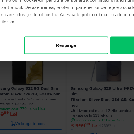
liza traficul. De asemenea, le oferim partenerilor de rețele sociale
în care folosiți site-ul nostru. Aceștia le pot combina cu alte info
ilor lor.
Produse similare căutării tale
Respinge
- 240 Lei
sung Galaxy S22 5G Dual Sim
Samsung Galaxy S25 Ultra 5G D
ntom Black, 128 GB, Foarte bun
Sim
Livrare estimata:
1-2 zile lucratoare
Titanium Silver Blue, 256 GB, C
ate de la 100 lei/luna
nou
conomisesti 770 Lei vs Nou
Livrare estimata:
1-2 zile lucratoar
99
99
Lei
Rate de la 333 lei/luna
Economisesti 700 Lei vs Nou
Adauga in cos
99
3.999
Lei
99
4.239
Lei