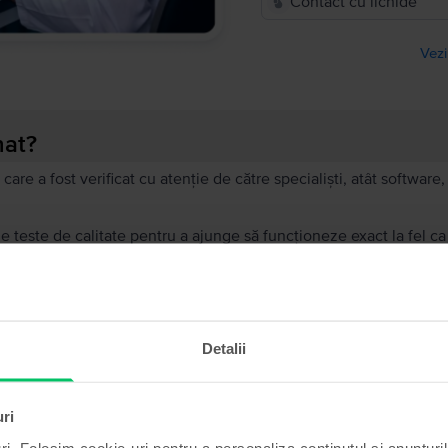
Contact cu lichide
Vezi
nat?
 care a fost verificat cu atenție de către specialiști, atât softwar
de teste de calitate pentru a ajunge să funcționeze exact la fel c
 uzură, dar niciun defect care să-i afecteze funcționarea impeca
recondiționat?
Detalii
ă?
ului?
uri
ri. Folosim cookie-uri pentru a personaliza conținutul și anunțurile