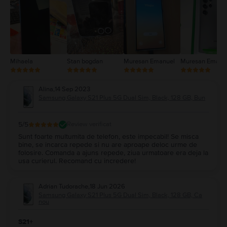
2
1
Mihaela
Stan bogdan
Muresan Emanuel
Muresan Emanu
Alina
,
14 Sep 2023
Samsung Galaxy S21 Plus 5G Dual Sim, Black, 128 GB, Bun
5
/5
Review verificat
Sunt foarte multumita de telefon, este impecabil! Se misca
bine, se incarca repede si nu are aproape deloc urme de
folosire. Comanda a ajuns repede, ziua urmatoare era deja la
usa curierul. Recomand cu incredere!
Adrian Tudorache
,
18 Jun 2026
Samsung Galaxy S21 Plus 5G Dual Sim, Black, 128 GB, Ca
nou
S21+