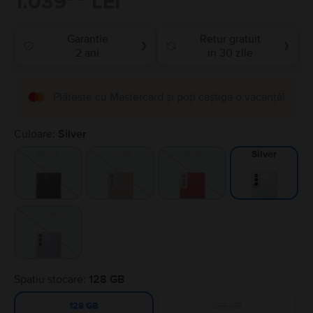
1.039
LEI
Garantie
Retur gratuit
❯
❯
2 ani
in 30 zile
Plătește cu Mastercard și poți câștiga o vacanță!
Culoare:
Silver
Black
Gold
Red
Silver
Violet
Spatiu stocare:
128 GB
256 GB
128 GB