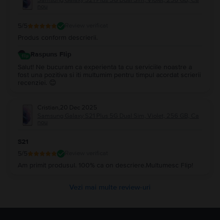
nou
5
/5
Review verificat
Produs conform descrierii.
Raspuns Flip
Salut! Ne bucuram ca experienta ta cu serviciile noastre a
fost una pozitiva si iti multumim pentru timpul acordat scrierii
recenziei. 😊
Cristian
,
20 Dec 2025
Samsung Galaxy S21 Plus 5G Dual Sim, Violet, 256 GB, Ca
nou
S21
5
/5
Review verificat
Am primit produsul. 100% ca on descriere.Multumesc Flip!
Vezi mai multe review-uri