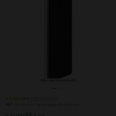
Poze reale ale produsului
4.9
24379
review-uri
96%
din clienții Flip recomandă produsul
99