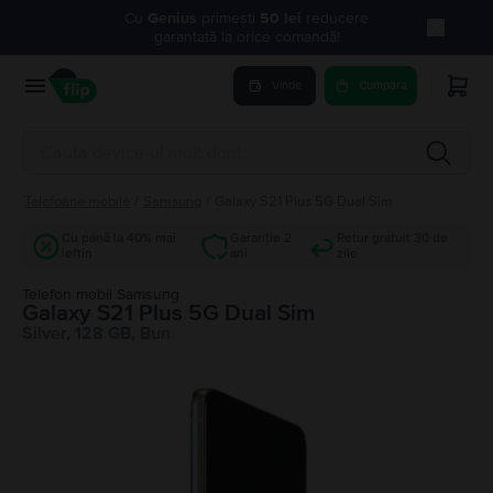
Cu
Genius
primești
50 lei
reducere
garantată la orice comandă!
Vinde
Cumpara
Telefoane mobile
/
Samsung
/
Galaxy S21 Plus 5G Dual Sim
Cu până la 40% mai
Garanție 2
Retur gratuit 30 de
ieftin
ani
zile
Telefon mobil Samsung
Galaxy S21 Plus 5G Dual Sim
Silver, 128 GB, Bun