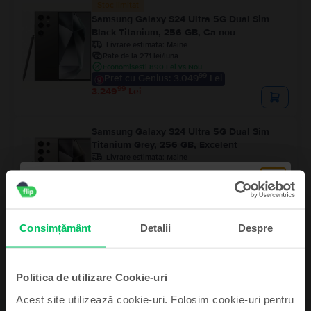
Stoc limitat
Samsung Galaxy S24 Ultra 5G Dual Sim
Black Titanium, 256 GB, Ca nou
Livrare estimata:
Maine
Rate de la 271 lei/luna
Economisesti 890 Lei vs Nou
99
Pret cu Genius: 3.049
Lei
99
3.249
Lei
Samsung Galaxy S24 Ultra 5G Dual Sim
Titanium Grey, 256 GB, Excelent
Livrare estimata:
Maine
Rate de la 262 lei/luna
Economisesti 990 Lei vs Nou
99
Pret cu Genius: 2.949
Lei
99
3.149
Lei
Consimțământ
Detalii
Despre
Politica de utilizare Cookie-uri
Acest site utilizează cookie-uri. Folosim cookie-uri pentru