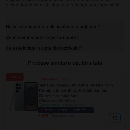
niciun defect care să-i afecteze funcționarea impecabilă.
De ce să cumperi un dispozitiv recondiționat?
Ce înseamnă baterie performantă?
Ce este inclus în cutia dispozitivului?
Produse similare căutării tale
- 130 Lei
Ultimele 4 in stoc
Samsung Galaxy S25 Ultra 5G Dual Sim
Titanium Silver Blue, 512 GB, Ca nou
Livrare estimata:
Maine
Rate de la 347 lei/luna
Economisesti 970 Lei vs Nou
99
Pret cu Genius: 3.869
Lei
99
4.169
Lei
99
4.299
Lei