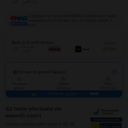
Enable
99
69
LEI
Logheaza-te cu contul eMAG si finalizeaza rapid
comanda prin finantare sau cu cardul salvat in
cont.
Rate și Credit Online
detalii
Card de
credit
Încearcă gratuit Genius
Transport
Oferte
Retur
gratuit
exclusive
60 de zile
Parte din grupul
62 teste efectuate de
experții noștri
Fiecare produs este testat în 62 de