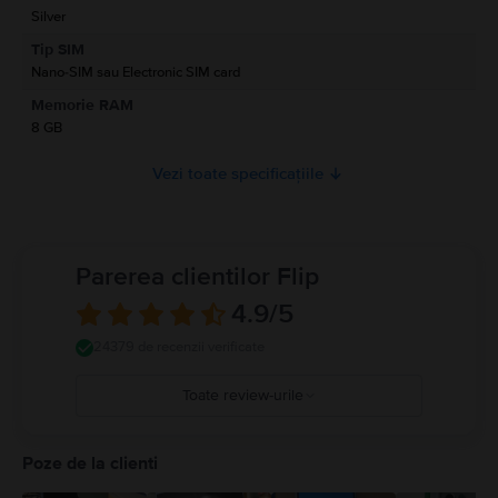
Silver
Informatii privind avertismentele de siguranta cu privire la produs.
Tip SIM
A se citi manualul
Nano-SIM sau Electronic SIM card
Memorie RAM
8 GB
Vezi toate specificațiile
Parerea clientilor Flip
4.9
/5
24379 de recenzii verificate
Toate review-urile
5
4
Poze de la clienti
3