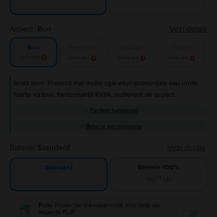
Aspect:
Bun
Vezi detalii
Foarte bun
Excelent
Ca nou
Bun
Alertă stoc
Alertă stoc
Alertă stoc
Alertă stoc
Arată bine. Prezintă mai multe zgârieturi pronunțate sau urme
foarte vizibile. Performanță 100%, indiferent de aspect.
Perfect funcțional
Baterie performanta
Baterie:
Standard
Vezi detalii
Baterie 100%
Standard
99
169
LEI
Folie Protecție transparentă montată de
experții FLIP