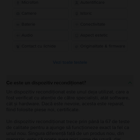
Microfon
Autentificare
Camere
Istoric
Baterie
Conectivitate
Audio
Aspect estetic
Contact cu lichide
Originalitate & firmware
Vezi toate testele
Ce este un dispozitiv recondiționat?
Un dispozitiv recondiționat este unul deja utilizat, care a
fost verificat cu atenție de către specialiști, atât software,
cât și hardware. Dacă este nevoie, acesta este reparat,
fiind folosite piese noi, certificate.
Un dispozitiv recondiționat trece prin până la 67 de teste
de calitate pentru a ajunge să funcționeze exact la fel ca
unul nou. Singura diferență față de un produs nou, din
magazin, este că poate avea mici urme de uzură, dar