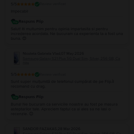
5
/5
Review verificat
Impecabil
Raspuns Flip
Salut! Iti multumim pentru opinia impartasita si pentru
increderea acordata. Ne bucuram ca experienta ta a fost una
buna. 😍
Nicoleta Gabriela Vlad
,
07 May 2026
Samsung Galaxy S21 Plus 5G Dual Sim, Silver, 256 GB, Ca
nou
5
/5
Review verificat
Sunt super mulțumită de telefonul cumpărat de pe Flip.Îl
recomand cu drag.
Raspuns Flip
Buna! Ne bucuram ca serviciile noastre au fost pe masura
asteptarilor tale. Apreciem faptul ca ai ales sa ne lasi o
recenzie. 😊
SANDOR FAZAKAS
,
28 Mar 2026
Samsung Galaxy S21 Plus 5G Dual Sim, Violet, 256 GB, Ca