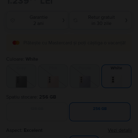
1.239
LEI
Garantie
Retur gratuit
❯
❯
2 ani
in 30 zile
Plătește cu Mastercard și poți câștiga o vacanță!
Culoare:
White
Gray
Pink
Purple
White
Spatiu stocare:
256 GB
128 GB
256 GB
Aspect:
Excelent
Vezi detalii