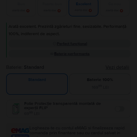
Bun
Foarte bun
Ca nou
Excelent
Alertă stoc
Alertă stoc
Alertă stoc
Alertă stoc
Arată excelent. Prezintă zgârieturi fine, sesizabile. Performanță
100%, indiferent de aspect.
Perfect funcțional
Baterie performanta
Baterie:
Standard
Vezi detalii
Baterie 100%
Standard
99
169
LEI
Folie Protecție transparentă montată de
experții FLIP
Enable
99
69
LEI
Logheaza-te cu contul eMAG si finalizeaza rapid
comanda prin finantare sau cu cardul salvat in