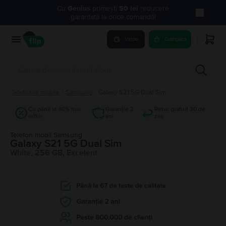
Cu
Genius
primești
50 lei
reducere
garantată la orice comandă!
Vinde
Cumpara
Telefoane mobile
/
Samsung
/
Galaxy S21 5G Dual Sim
Cu până la 40% mai
Garanție 2
Retur gratuit 30 de
ieftin
ani
zile
Telefon mobil Samsung
Galaxy S21 5G Dual Sim
White, 256 GB, Excelent