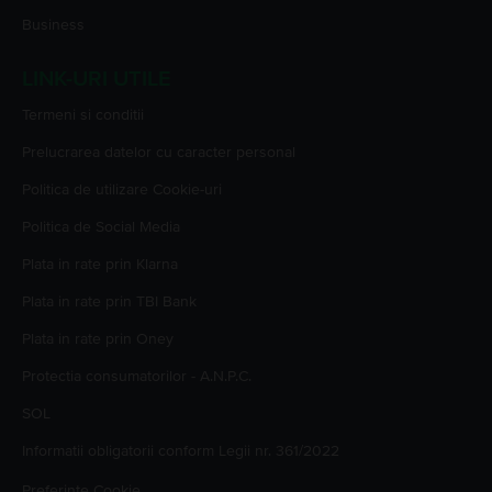
Business
Pe
Flip.ro
, ofertele la
Galaxy S21 5G Dual Sim
sunt generoase și dinamice,
la prețuri prietenoase cu bugetul tău.
Alege-l pe cel care îți întâlnește nevoile și comandă-l cât încă mai e pe stoc,
LINK-URI UTILE
ofertele bune se evaporă cât ai zice FLIP!
Termeni si conditii
Prelucrarea datelor cu caracter personal
Politica de utilizare Cookie-uri
Politica de Social Media
Plata in rate prin Klarna
Plata in rate prin TBI Bank
Plata in rate prin Oney
Protectia consumatorilor - A.N.P.C.
SOL
Informatii obligatorii conform Legii nr. 361/2022
Preferinte Cookie