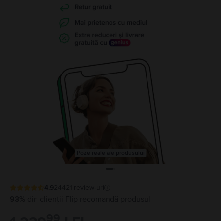
Poze reale ale produsului
4.9
24421
review-uri
93%
din clienții Flip recomandă produsul
99