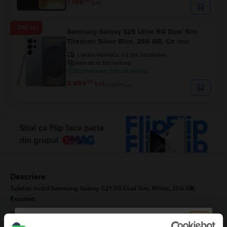
99
1.199
Lei
- 240 Lei
Samsung Galaxy S25 Ultra 5G Dual Sim
Titanium Silver Blue, 256 GB, Ca nou
Livrare estimata:
1-2 zile lucratoare
Rate de la 333 lei/luna
Economisesti 700 Lei vs Nou
99
3.999
Lei
99
4.239
Lei
Descriere
Telefon mobil Samsung Galaxy S21 5G Dual Sim, White, 256 GB,
Excelent
Vrei să-ți cumperi un
telefon Samsung
și ai pus ochii pe modelul
Galaxy
S21 5G Dual Sim
? Probabil ai auzit deja că este unul dintre cele mai bune