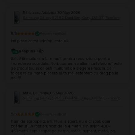
spuneam și mai sus, este un
Dynamic AMOLED 2X, 120Hz, HDR10+
.
Display-ul acestui telefon are o rezoluție de
1080 x 2400 pixeli
și o
Rădulescu Adelaida
,
30 May 2026
luminozitate aparte. Dimensiunea și claritatea ecranului acestui model de la
Samsung Galaxy S21 5G Dual Sim, Gray, 128 GB, Excelent
Samsung
sunt ideale, mai ales dacă ești un consumator de conținut video
pe telefon.
5
/5
Review verificat
Galaxy S21 5G Dual Sim
- baterie
Îmi place acest telefon, este ok.
Cu
4000 mAh
, acumulatorul unui
Galaxy S21 5G Dual Sim
va fi suficient
pentru ca tu să uiți de încărcător pentru întreaga zi. Probabil te-ar mai
Raspuns Flip
interesa să știi că telefonul suportă și încărcarea rapidă, la
25W
.
Salut! Iti multumim tare mult pentru recenzie si pentru
increderea acordata. Ne bucuram sa aflam ca telefonul este
Galaxy S21 5G Dual Sim
- memorie internă și spațiu de stocare
pe placul tau si ca esti multumit de alegerea facuta. Sa il
Galaxy S21 5G Dual Sim
vine în două variante de stocare internă
folosesti cu mare placere si te mai asteptam cu drag pe la
generoasă. Vorbim de
128GB cu 8GB RAM
și
256GB cu 8GB RAM
,
noi!💚
alternativele pe care le ai la dispoziție în cazul acestui
telefon de la
Samsung
.
Mihai Laurențiu
,
06 May 2026
Galaxy S21 5G Dual Sim
- procesor
Samsung Galaxy S21 5G Dual Sim, Gray, 128 GB, Excelent
Te vei convinge de performanțele unui
Galaxy S21 5G Dual Sim
mulțumită
chipset-ului
Exynos 2100 (5 nm)
, care, pe lângă alte modele mai vechi de
telefoane Samsung
, își va dovedi rapiditatea.
5
/5
Review verificat
Il am de aproape 2 ani. Nu s a spart, nu e crăpat, doar
Smartphone-ul va executa impecabil comenzile pe care i le dai, folosind
zgârieturi. A fost aruncat de la 4 metri, din avion 400-
sistemul de operare
Android 11, One UI 3.1
. Acuratețea cu care acest
450metri, l am scapat pe beton, asfalt, pamant, metal, pe