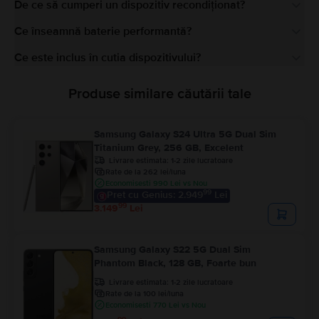
De ce să cumperi un dispozitiv recondiționat?
Ce înseamnă baterie performantă?
Ce este inclus în cutia dispozitivului?
Produse similare căutării tale
Samsung Galaxy S24 Ultra 5G Dual Sim
Titanium Grey, 256 GB, Excelent
Livrare estimata:
1-2 zile lucratoare
Rate de la 262 lei/luna
Economisesti 990 Lei vs Nou
99
Pret cu Genius: 2.949
Lei
99
3.149
Lei
Samsung Galaxy S22 5G Dual Sim
Phantom Black, 128 GB, Foarte bun
Livrare estimata:
1-2 zile lucratoare
Rate de la 100 lei/luna
Economisesti 770 Lei vs Nou