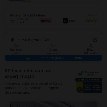
cont.
Rate și Credit Online
detalii
Card de
credit
Încearcă gratuit Genius
Transport
Oferte
Retur
gratuit
exclusive
60 de zile
Parte din grupul
62 teste efectuate de
experții noștri
Fiecare produs este testat în 62 de
puncte, cu ajutorul unui program
de specialitate.