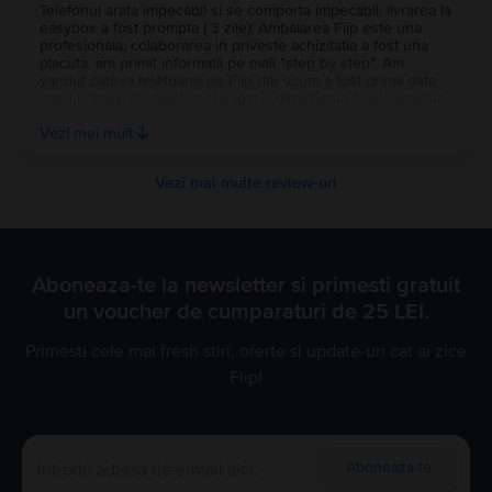
Telefonul arata impecabil si se comporta impecabil; livrarea la
easybox a fost prompta ( 3 zile); Ambalarea Flip este una
profesionala; colaborarea in priveste achizitatia a fost una
placuta, am primit informatii pe mail "step by step". Am
vandut cateva telefoane pe Flip dar acum a fost prima data
cand cumpar un telefon si a fost o experienta foarte placuta.
Foarte probabil ca viitoarele telefoane le voi achizitiona de
Vezi mai mult
pe Flip. Good job!🫡
Vezi mai multe review-uri
Aboneaza-te la newsletter si primesti gratuit
un voucher de cumparaturi de 25 LEI.
Primesti cele mai fresh stiri, oferte si update-uri cat ai zice
Flip!
Aboneaza-te