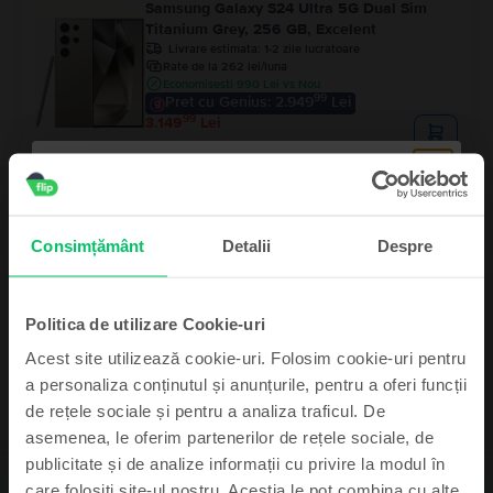
Samsung Galaxy S24 Ultra 5G Dual Sim
Titanium Grey, 256 GB, Excelent
Livrare estimata:
1-2 zile lucratoare
Rate de la 262 lei/luna
Economisesti 990 Lei vs Nou
99
Pret cu Genius: 2.949
Lei
99
3.149
Lei
Ultimele 4 in stoc
Samsung Galaxy S22 5G Dual Sim
Phantom Black, 128 GB, Foarte bun
Consimțământ
Detalii
Despre
Livrare estimata:
1-2 zile lucratoare
Rate de la 100 lei/luna
Economisesti 770 Lei vs Nou
99
1.199
Lei
Politica de utilizare Cookie-uri
Acest site utilizează cookie-uri. Folosim cookie-uri pentru
a personaliza conținutul și anunțurile, pentru a oferi funcții
de rețele sociale și pentru a analiza traficul. De
asemenea, le oferim partenerilor de rețele sociale, de
Abonează-te și câștigă!
publicitate și de analize informații cu privire la modul în
care folosiți site-ul nostru. Aceștia le pot combina cu alte