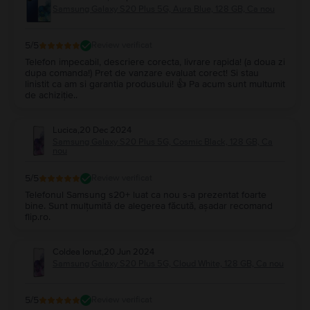
Samsung Galaxy S20 Plus 5G, Aura Blue, 128 GB, Ca nou
5
/5
Review verificat
Telefon impecabil, descriere corecta, livrare rapida! (a doua zi
dupa comanda!) Pret de vanzare evaluat corect! Si stau
linistit ca am si garantia produsului! 👍 Pa acum sunt multumit
de achiziție..
Lucica
,
20 Dec 2024
Samsung Galaxy S20 Plus 5G, Cosmic Black, 128 GB, Ca
nou
5
/5
Review verificat
Telefonul Samsung s20+ luat ca nou s-a prezentat foarte
bine. Sunt mulțumită de alegerea făcută, așadar recomand
flip.ro.
Coldea Ionut
,
20 Jun 2024
Samsung Galaxy S20 Plus 5G, Cloud White, 128 GB, Ca nou
5
/5
Review verificat