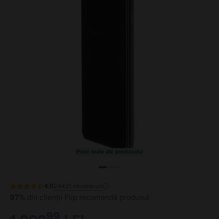
Poze reale ale produsului
4.9
24421
review-uri
97%
din clienții Flip recomandă produsul
99