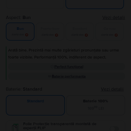
Aspect:
Bun
Vezi detalii
Foarte bun
Excelent
Ca nou
Bun
Alertă stoc
Alertă stoc
Alertă stoc
Alertă stoc
Arată bine. Prezintă mai multe zgârieturi pronunțate sau urme
foarte vizibile. Performanță 100%, indiferent de aspect.
Perfect funcțional
Baterie performanta
Baterie:
Standard
Vezi detalii
Baterie 100%
Standard
99
169
LEI
Folie Protecție transparentă montată de
experții FLIP