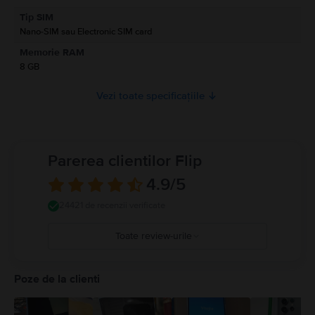
Informatii privind avertismentele de siguranta cu privire la produs.
Tip SIM
A se citi manualul
Nano-SIM sau Electronic SIM card
Memorie RAM
8 GB
Vezi toate specificațiile
Parerea clientilor Flip
4.9
/5
24421 de recenzii verificate
Toate review-urile
5
4
Poze de la clienti
3
2