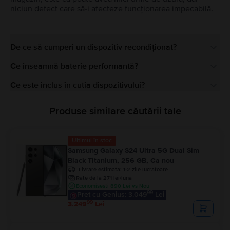
niciun defect care să-i afecteze funcționarea impecabilă.
De ce să cumperi un dispozitiv recondiționat?
Ce înseamnă baterie performantă?
Ce este inclus în cutia dispozitivului?
Produse similare căutării tale
Ultimul în stoc
Samsung Galaxy S24 Ultra 5G Dual Sim
Black Titanium, 256 GB, Ca nou
Livrare estimata:
1-2 zile lucratoare
Rate de la 271 lei/luna
Economisesti 890 Lei vs Nou
99
Pret cu Genius: 3.049
Lei
99
3.249
Lei