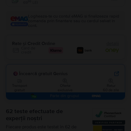
Enable
99
69
LEI
Logheaza-te cu contul eMAG si finalizeaza rapid
comanda prin finantare sau cu cardul salvat in
cont.
Rate și Credit Online
detalii
Card de
credit
Încearcă gratuit Genius
Transport
Oferte
Retur
gratuit
exclusive
60 de zile
Parte din grupul
62 teste efectuate de
experții noștri
Fiecare produs este testat în 62 de