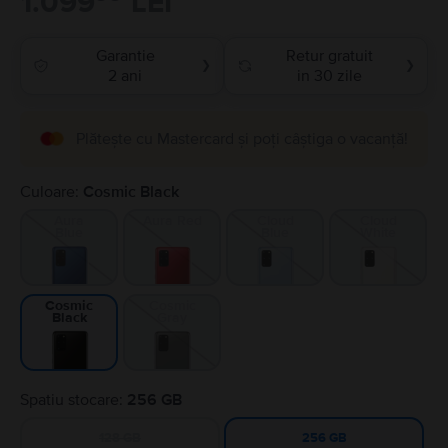
1.099
LEI
Garantie
Retur gratuit
❯
❯
2 ani
in 30 zile
Plătește cu Mastercard și poți câștiga o vacanță!
Culoare:
Cosmic Black
Aura
Aura Red
Cloud
Cloud
Blue
Blue
White
Cosmic
Cosmic
Gray
Black
Spatiu stocare:
256 GB
128 GB
256 GB