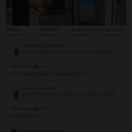
1
Mihaela
Stan bogdan
Muresan Emanuel
Muresan Emanu
Cioflica Paul
,
15 Feb 2023
Samsung Galaxy S20 Plus 5G, Cosmic Gray, 128 GB, Bun
5
/5
Review verificat
Nu am primit factura, am facturat pe firma
Adrian
,
28 Jun 2025
Samsung Galaxy S20 Plus 5G, Cosmic Black, 128 GB, Ca
nou
5
/5
Review verificat
Este PERFECT!
Kovacs Istvan
,
12 Apr 2025