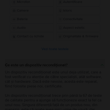
Microfon
Autentificare
Camere
Istoric
Baterie
Conectivitate
Audio
Aspect estetic
Contact cu lichide
Originalitate & firmware
Vezi toate testele
Ce este un dispozitiv recondiționat?
Un dispozitiv recondiționat este unul deja utilizat, care a
fost verificat cu atenție de către specialiști, atât software,
cât și hardware. Dacă este nevoie, acesta este reparat,
fiind folosite piese noi, certificate.
Un dispozitiv recondiționat trece prin până la 67 de teste
de calitate pentru a ajunge să funcționeze exact la fel ca
unul nou. Singura diferență față de un produs nou, din
magazin, este că poate avea mici urme de uzură, dar