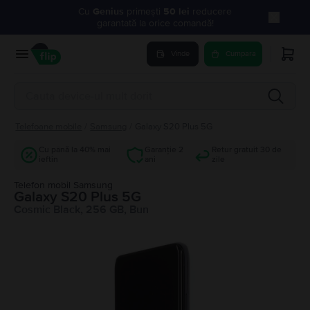
Cu
Genius
primești
50 lei
reducere
garantată la orice comandă!
Vinde
Cumpara
Telefoane mobile
/
Samsung
/
Galaxy S20 Plus 5G
Cu până la 40% mai
Garanție 2
Retur gratuit 30 de
ieftin
ani
zile
Telefon mobil Samsung
Galaxy S20 Plus 5G
Cosmic Black, 256 GB, Bun