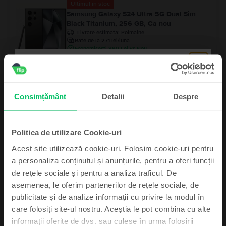
Ultimul în stoc
Samsung Galaxy S24 Ultra 5G Dual Sim
Black Titanium, 256 GB, Ca nou
Livrare estimata:
Poimaine
Rate de la 271 lei/luna
Economisesti 890 Lei vs Nou
99
Pret cu Genius: 3.049
Lei
99
3.249
Lei
Samsung Galaxy S24 Ultra 5G Dual Sim
Consimțământ
Detalii
Despre
Titanium Grey, 256 GB, Excelent
Livrare estimata:
Poimaine
Rate de la 262 lei/luna
Economisesti 990 Lei vs Nou
Politica de utilizare Cookie-uri
99
Pret cu Genius: 2.949
Lei
99
Acest site utilizează cookie-uri. Folosim cookie-uri pentru
3.149
Lei
a personaliza conținutul și anunțurile, pentru a oferi funcții
de rețele sociale și pentru a analiza traficul. De
asemenea, le oferim partenerilor de rețele sociale, de
Abonează-te și câștigă!
publicitate și de analize informații cu privire la modul în
care folosiți site-ul nostru. Aceștia le pot combina cu alte
Device-ul mult dorit poate fi al tău cu un pic
informații oferite de dvs. sau culese în urma folosirii