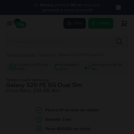
Cu
Genius
primești
50 lei
reducere
garantată la orice comandă!
Vinde
Cumpara
Telefoane mobile
/
Samsung
/
Galaxy S20 FE 5G Dual Sim
Cu până la 40% mai
Garanție 2
Retur gratuit 30 de
ieftin
ani
zile
Telefon mobil Samsung
Galaxy S20 FE 5G Dual Sim
Cloud Navy, 256 GB, Bun