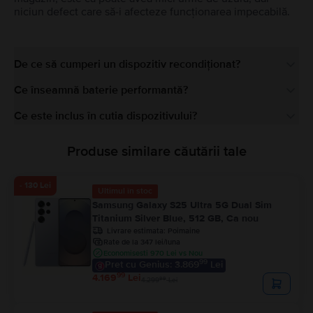
niciun defect care să-i afecteze funcționarea impecabilă.
De ce să cumperi un dispozitiv recondiționat?
Ce înseamnă baterie performantă?
Ce este inclus în cutia dispozitivului?
Produse similare căutării tale
- 130 Lei
Ultimul în stoc
Samsung Galaxy S25 Ultra 5G Dual Sim
Titanium Silver Blue, 512 GB, Ca nou
Livrare estimata:
Poimaine
Rate de la 347 lei/luna
Economisesti 970 Lei vs Nou
99
Pret cu Genius: 3.869
Lei
99
4.169
Lei
99
4.299
Lei