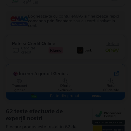
Enable
99
49
LEI
Logheaza-te cu contul eMAG si finalizeaza rapid
comanda prin finantare sau cu cardul salvat in
cont.
Rate și Credit Online
detalii
Card de
credit
Încearcă gratuit Genius
Transport
Oferte
Retur
gratuit
exclusive
60 de zile
Parte din grupul
62 teste efectuate de
experții noștri
Fiecare produs este testat în 62 de