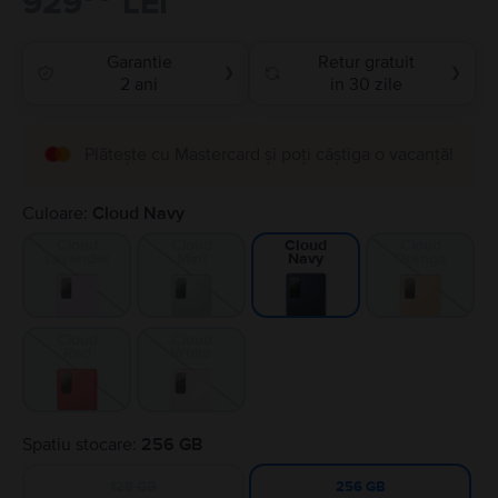
929
LEI
Garantie
Retur gratuit
❯
❯
2 ani
in 30 zile
Plătește cu Mastercard și poți câștiga o vacanță!
Culoare:
Cloud Navy
Cloud
Cloud
Cloud
Cloud
Lavender
Mint
Orange
Navy
Cloud
Cloud
Red
White
Spatiu stocare:
256 GB
128 GB
256 GB