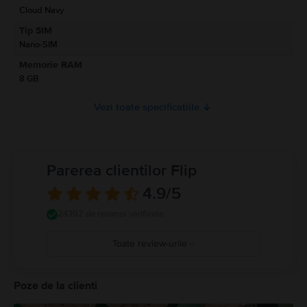
Cloud Navy
Informatii privind avertismentele de siguranta cu privire la produs.
Tip SIM
A se citi manualul
Nano-SIM
Memorie RAM
8 GB
Vezi toate specificațiile
Parerea clientilor Flip
4.9
/5
24392 de recenzii verificate
Toate review-urile
5
4
Poze de la clienti
3