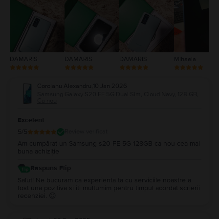
2
1
DAMARIS
DAMARIS
DAMARIS
Mihaela
Coroianu Alexandru
,
10 Jan 2026
Samsung Galaxy S20 FE 5G Dual Sim, Cloud Navy, 128 GB,
Ca nou
Excelent
5
/5
Review verificat
Am cumpărat un Samsung s20 FE 5G 128GB ca nou cea mai
buna achiziție
Raspuns Flip
Salut! Ne bucuram ca experienta ta cu serviciile noastre a
fost una pozitiva si iti multumim pentru timpul acordat scrierii
recenziei. 😊