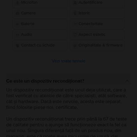
Microfon
Autentificare
Camere
Istoric
Baterie
Conectivitate
Audio
Aspect estetic
Contact cu lichide
Originalitate & firmware
Vezi toate testele
Ce este un dispozitiv recondiționat?
Un dispozitiv recondiționat este unul deja utilizat, care a
fost verificat cu atenție de către specialiști, atât software,
cât și hardware. Dacă este nevoie, acesta este reparat,
fiind folosite piese noi, certificate.
Un dispozitiv recondiționat trece prin până la 67 de teste
de calitate pentru a ajunge să funcționeze exact la fel ca
unul nou. Singura diferență față de un produs nou, din
magazin, este că poate avea mici urme de uzură, dar