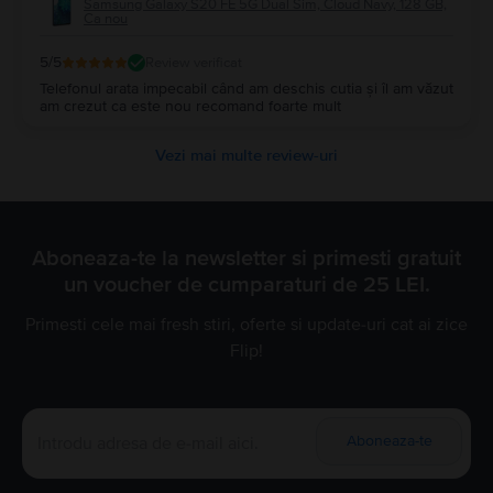
Samsung Galaxy S20 FE 5G Dual Sim, Cloud Navy, 128 GB,
Ca nou
5
/5
Review verificat
Telefonul arata impecabil când am deschis cutia și îl am văzut
am crezut ca este nou recomand foarte mult
Vezi mai multe review-uri
Aboneaza-te la newsletter si primesti gratuit
un voucher de cumparaturi de 25 LEI.
Primesti cele mai fresh stiri, oferte si update-uri cat ai zice
Flip!
Aboneaza-te