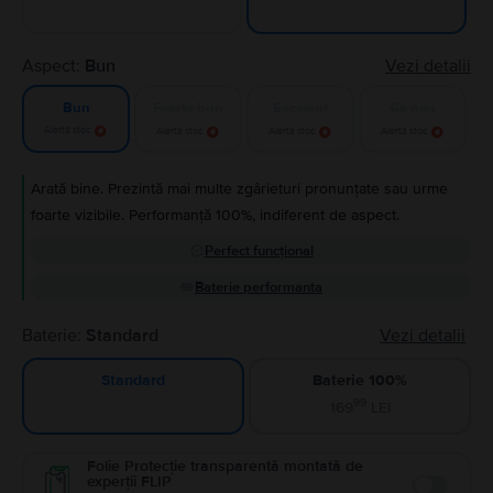
Aspect:
Bun
Vezi detalii
Foarte bun
Excelent
Ca nou
Bun
Alertă stoc
Alertă stoc
Alertă stoc
Alertă stoc
Arată bine. Prezintă mai multe zgârieturi pronunțate sau urme
foarte vizibile. Performanță 100%, indiferent de aspect.
Perfect funcțional
Baterie performanta
Baterie:
Standard
Vezi detalii
Baterie 100%
Standard
99
169
LEI
Folie Protecție transparentă montată de
experții FLIP