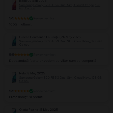
Iacob
,
02 Sep 2025
Samsung Galaxy S20 FE 5G Dual Sim, Cloud Orange, 128
GB, Ca nou
5
/5
Review verificat
100% multumit
Grecea Constantin Laurențiu
,
26 May 2025
Samsung Galaxy S20 FE 5G Dual Sim, Cloud Navy, 128 GB,
Ca nou
5
/5
Review verificat
Deocamdată foarte ok,vedem pe viitor cum se comportă
Nelu
,
18 May 2025
Samsung Galaxy S20 FE 5G Dual Sim, Cloud Navy, 128 GB,
Ca nou
5
/5
Review verificat
Profesioniști și promti.
Olariu Rozina
,
13 May 2025