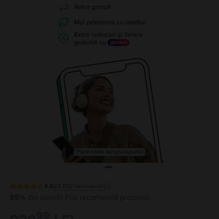
Poze reale ale produsului
4.9
24392
review-uri
95%
din clienții Flip recomandă produsul
99