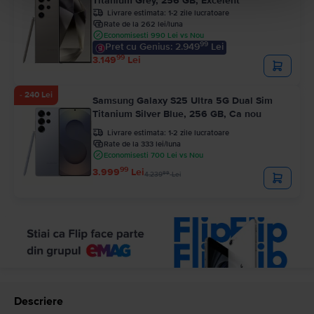
Titanium Grey, 256 GB, Excelent
Livrare estimata:
1-2 zile lucratoare
Rate de la 262 lei/luna
Economisesti 990 Lei vs Nou
99
Pret cu Genius: 2.949
Lei
99
3.149
Lei
- 240 Lei
Samsung Galaxy S25 Ultra 5G Dual Sim
Titanium Silver Blue, 256 GB, Ca nou
Livrare estimata:
1-2 zile lucratoare
Rate de la 333 lei/luna
Economisesti 700 Lei vs Nou
99
3.999
Lei
99
4.239
Lei
Descriere