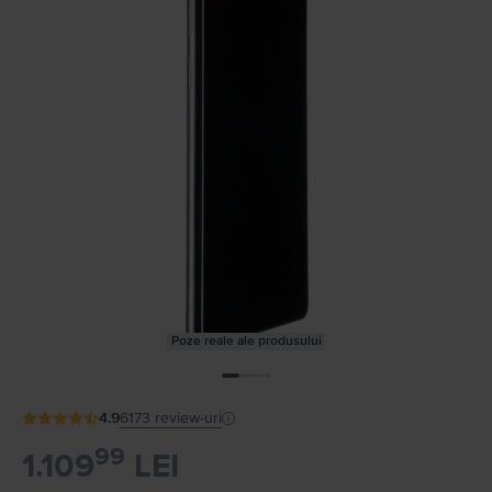
Poze reale ale produsului
4.9
6173
review-uri
99
1.109
LEI