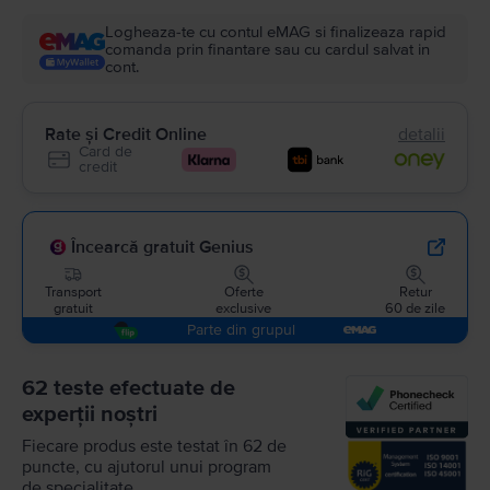
Logheaza-te cu contul eMAG si finalizeaza rapid
comanda prin finantare sau cu cardul salvat in
cont.
Rate și Credit Online
detalii
Card de
credit
Încearcă gratuit Genius
Transport
Oferte
Retur
gratuit
exclusive
60 de zile
Parte din grupul
62 teste efectuate de
experții noștri
Fiecare produs este testat în 62 de
puncte, cu ajutorul unui program
de specialitate.