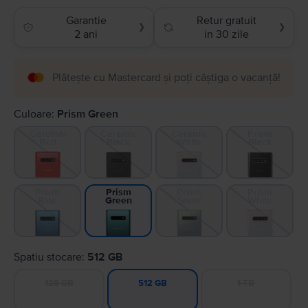
Garantie
Retur gratuit
❯
❯
2 ani
in 30 zile
Plătește cu Mastercard și poți câștiga o vacanță!
Culoare:
Prism Green
Cardinal
Ceramic
Ceramic
Prism
Red
Black
White
Black
Prism
Prism
Prism
Prism
Blue
Silver
White
Green
Spatiu stocare:
512 GB
128 GB
1 TB
512 GB