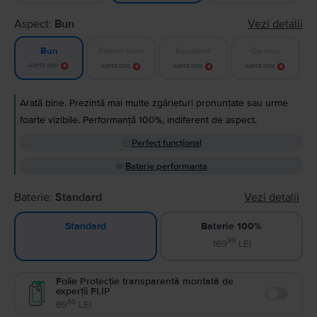
Aspect:
Bun
Vezi detalii
Foarte bun
Excelent
Ca nou
Bun
Alertă stoc
Alertă stoc
Alertă stoc
Alertă stoc
Arată bine. Prezintă mai multe zgârieturi pronunțate sau urme
foarte vizibile. Performanță 100%, indiferent de aspect.
Perfect funcțional
Baterie performanta
Baterie:
Standard
Vezi detalii
Baterie 100%
Standard
99
169
LEI
Folie Protecție transparentă montată de
experții FLIP
Enable
99
69
LEI