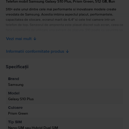
Telefon mobil Samsung Galaxy S10 Plus, Prism Green, 512 GB, Bun
S10+ este unul dintre cele mai performante si inovatoare modele create
vreodata de Samsung. Acestia imbina aspectul placut, performantele,
capacitatea de stocare, ecranul marit de 6.4'' si cele trei camere intr-un
telefon de top. Senzorul de amprenta este plasat discret sub ecran, ceea ce
face experienta de utilizare una extrem de placuta. S10 poate cu usurinta sa
inlocuiasca un calculator ori laptop prin functia sa incorporata - Samsung
Vezi mai mult
DeX. Galaxy S10 mai impresioneaza prin functia prin care poti incarca alt
telefon sau orice alt dispozitiv care are functia wireless charging.
Informatii conformitate produs
Informatii siguranta produs
Specificații
Brand
Informatii producator
Samsung
Model
Informatii persoana responsabila
Galaxy S10 Plus
Culoare
Informatii siguranta produs
Prism Green
Informatii privind avertismentele de siguranta cu privire la produs.
Tip SIM
A se citi manualul
Nano-SIM sau Hybrid Dual SIM