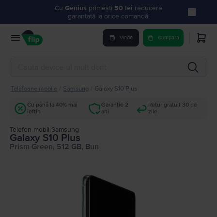
Cu
Genius
primești
50 lei
reducere
garantată la orice comandă!
Vinde
Cumpara
Telefoane mobile
/
Samsung
/
Galaxy S10 Plus
Cu până la 40% mai
Garanție 2
Retur gratuit 30 de
ieftin
ani
zile
Telefon mobil Samsung
Galaxy S10 Plus
Prism Green, 512 GB, Bun