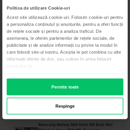
Politica de utilizare Cookie-uri
Acest site utilizează cookie-uri. Folosim cookie-uri pentru
De ce să cumperi un dispozitiv recondiționat?
a personaliza conținutul și anunțurile, pentru a oferi funcții
Ce înseamnă baterie performantă?
de rețele sociale și pentru a analiza traficul. De
asemenea, le oferim partenerilor de rețele sociale, de
Ce este inclus în cutia dispozitivului?
publicitate și de analize informații cu privire la modul în
care folosiți site-ul nostru. Aceștia le pot combina cu alte
Produse similare căutării tale
informații oferite de dvs. sau culese în urma folosirii
serviciilor lor.
- 130 Lei
Ultimul în stoc
Samsung Galaxy S25 Ultra 5G Dual Sim
Titanium Silver Blue, 512 GB, Ca nou
Permite toate
Livrare estimata:
1-2 zile lucratoare
Rate de la 347 lei/luna
Economisesti 970 Lei vs Nou
99
Pret cu Genius: 3.869
Lei
Respinge
99
4.169
Lei
99
4.299
Lei
Samsung Galaxy S24 Ultra 5G Dual Sim