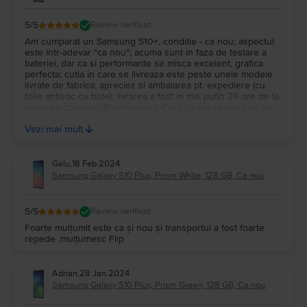
5
/5
Review verificat
Am cumparat un Samsung S10+, conditie - ca nou; aspectul
este intr-adevar "ca nou"; acuma sunt in faza de testare a
bateriei, dar ca si performante se misca excelent, grafica
perfecta; cutia in care se livreaza este peste unele modele
livrate de fabrica; apreciez si ambalarea pt. expediere (cu
folie antisoc cu bule); livrarea a fost in mai putin 24 ore de la
plasarea comenzii (Prontissimo). Cred ca am sa revin cu un
review peste vreo 2 saptamani, sa testez mai intai bateria.
Vezi mai mult
Pana acum foarte multumit (so far so good).
Gelu
,
18 Feb 2024
Samsung Galaxy S10 Plus, Prism White, 128 GB, Ca nou
5
/5
Review verificat
Foarte mulțumit este ca și nou și transportul a fost foarte
repede ,mulțumesc Flip
Adrian
,
28 Jan 2024
Samsung Galaxy S10 Plus, Prism Green, 128 GB, Ca nou