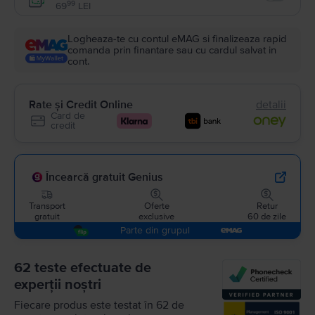
Enable
99
69
LEI
Logheaza-te cu contul eMAG si finalizeaza rapid
comanda prin finantare sau cu cardul salvat in
cont.
Rate și Credit Online
detalii
Card de
credit
Încearcă gratuit Genius
Transport
Oferte
Retur
gratuit
exclusive
60 de zile
Parte din grupul
62 teste efectuate de
experții noștri
Fiecare produs este testat în 62 de