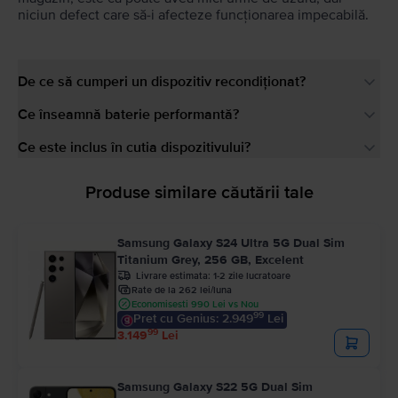
niciun defect care să-i afecteze funcționarea impecabilă.
De ce să cumperi un dispozitiv recondiționat?
Ce înseamnă baterie performantă?
Ce este inclus în cutia dispozitivului?
Produse similare căutării tale
Samsung Galaxy S24 Ultra 5G Dual Sim
Titanium Grey, 256 GB, Excelent
Livrare estimata:
1-2 zile lucratoare
Rate de la 262 lei/luna
Economisesti 990 Lei vs Nou
99
Pret cu Genius: 2.949
Lei
99
3.149
Lei
Samsung Galaxy S22 5G Dual Sim