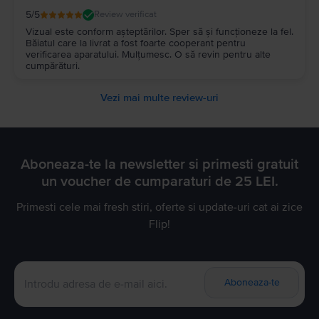
5
/5
Review verificat
Vizual este conform așteptărilor. Sper să și funcționeze la fel.
Băiatul care la livrat a fost foarte cooperant pentru
verificarea aparatului. Mulțumesc. O să revin pentru alte
cumpărături.
Vezi mai multe review-uri
Aboneaza-te la newsletter si primesti gratuit
un voucher de cumparaturi de 25 LEI.
Primesti cele mai fresh stiri, oferte si update-uri cat ai zice
Flip!
Aboneaza-te