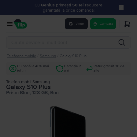
Cu
Genius
primești
50 lei
reducere
garantată la orice comandă!
Vinde
Cumpara
Telefoane mobile
/
Samsung
/
Galaxy S10 Plus
Cu până la 40% mai
Garanție 2
Retur gratuit 30 de
ieftin
ani
zile
Telefon mobil Samsung
Galaxy S10 Plus
Prism Blue, 128 GB, Bun