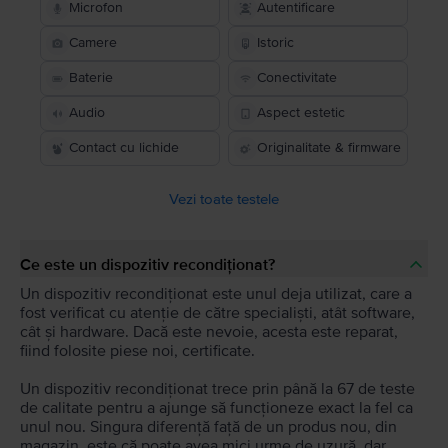
Microfon
Autentificare
Camere
Istoric
Baterie
Conectivitate
Audio
Aspect estetic
Contact cu lichide
Originalitate & firmware
Vezi toate testele
Ce este un dispozitiv recondiționat?
Un dispozitiv recondiționat este unul deja utilizat, care a
fost verificat cu atenție de către specialiști, atât software,
cât și hardware. Dacă este nevoie, acesta este reparat,
fiind folosite piese noi, certificate.
Un dispozitiv recondiționat trece prin până la 67 de teste
de calitate pentru a ajunge să funcționeze exact la fel ca
unul nou. Singura diferență față de un produs nou, din
magazin, este că poate avea mici urme de uzură, dar