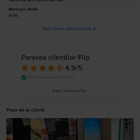
Memorie RAM
8 GB
Vezi toate specificațiile
Parerea clientilor Flip
4.9
/5
24412 de recenzii verificate
Toate review-urile
5
4
Poze de la clienti
3
2
1