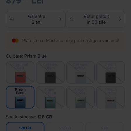
879
LEI
Garantie
Retur gratuit
❯
❯
2 ani
in 30 zile
Plătește cu Mastercard și poți câștiga o vacanță!
Culoare:
Prism Blue
Cardinal
Ceramic
Ceramic
Prism
Red
Black
White
Black
Prism
Prism
Prism
Prism
Green
Silver
White
Blue
Spatiu stocare:
128 GB
512 GB
1 TB
128 GB