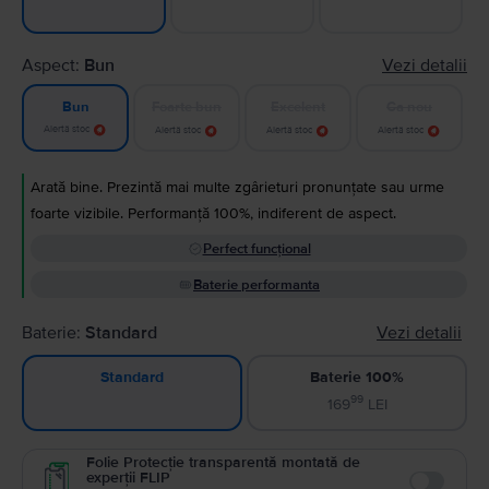
Aspect:
Bun
Vezi detalii
Foarte bun
Excelent
Ca nou
Bun
Alertă stoc
Alertă stoc
Alertă stoc
Alertă stoc
Arată bine. Prezintă mai multe zgârieturi pronunțate sau urme
foarte vizibile. Performanță 100%, indiferent de aspect.
Perfect funcțional
Baterie performanta
Baterie:
Standard
Vezi detalii
Baterie 100%
Standard
99
169
LEI
Folie Protecție transparentă montată de
experții FLIP