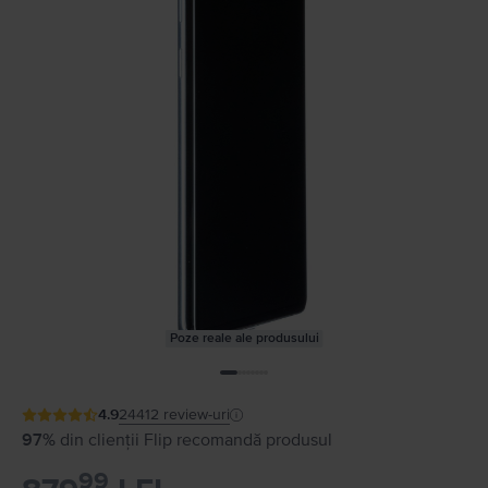
Poze reale ale produsului
4.9
24412
review-uri
97%
din clienții Flip recomandă produsul
99