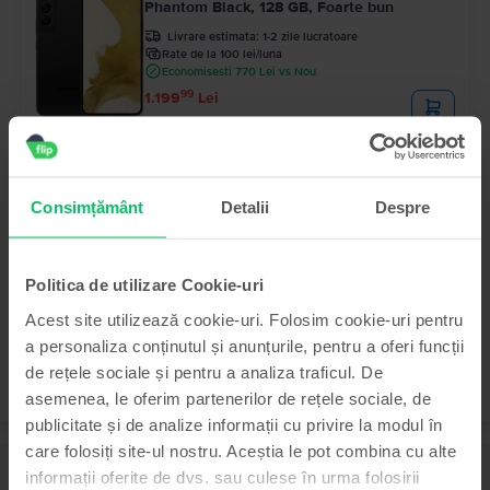
Phantom Black, 128 GB, Foarte bun
Livrare estimata:
1-2 zile lucratoare
Rate de la 100 lei/luna
Economisesti 770 Lei vs Nou
99
1.199
Lei
- 240 Lei
Samsung Galaxy S25 Ultra 5G Dual Sim
Titanium Silver Blue, 256 GB, Ca nou
Consimțământ
Detalii
Despre
Livrare estimata:
1-2 zile lucratoare
Rate de la 333 lei/luna
Economisesti 700 Lei vs Nou
99
3.999
Lei
99
4.239
Lei
Politica de utilizare Cookie-uri
Acest site utilizează cookie-uri. Folosim cookie-uri pentru
a personaliza conținutul și anunțurile, pentru a oferi funcții
de rețele sociale și pentru a analiza traficul. De
asemenea, le oferim partenerilor de rețele sociale, de
publicitate și de analize informații cu privire la modul în
care folosiți site-ul nostru. Aceștia le pot combina cu alte
Descriere
informații oferite de dvs. sau culese în urma folosirii