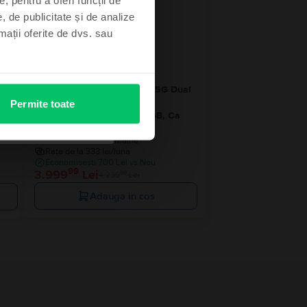
- 240 Lei
, de publicitate și de analize
rmații oferite de dvs. sau
ual
Samsung Galaxy S25 Ultra 5G Dual
Sim
Permite toate
Titanium Silver Blue, 256 GB, Ca
nou
Livrare estimata:
Maine
Rate de la 333 lei/luna
Economisesti 700 Lei vs Nou
99
3.999
Lei
99
4.239
Lei
Adauga in cos