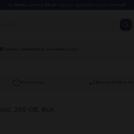
Cu
Genius
primești
50 lei
reducere garantată la orice comandă!
Genius Deals
Intrebari frecvente
Contact
Garanție 2 ani
Retur gratuit 30 de zile
old, 256 GB, Bun