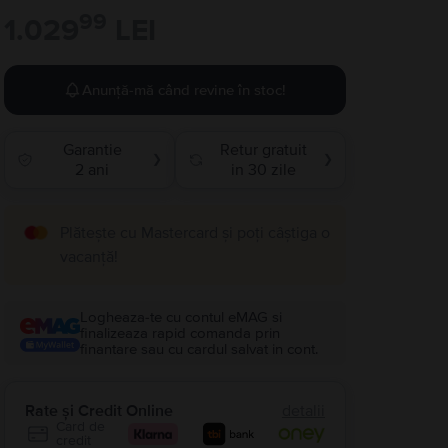
99
1.029
LEI
Anunță-mă când revine în stoc!
Garantie
Retur gratuit
❯
❯
2 ani
in 30 zile
Plătește cu Mastercard și poți câștiga o
vacanță!
Logheaza-te cu contul eMAG si
finalizeaza rapid comanda prin
finantare sau cu cardul salvat in cont.
Rate și Credit Online
detalii
Card de
credit