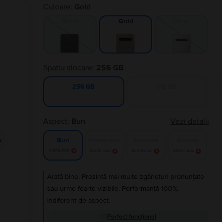
Culoare:
Gold
Black
Silver
Gold
Spatiu stocare:
256 GB
512 GB
256 GB
Aspect:
Bun
Vezi detalii
Foarte bun
Excelent
Ca nou
Bun
Alertă stoc
Alertă stoc
Alertă stoc
Alertă stoc
Arată bine. Prezintă mai multe zgârieturi pronunțate
sau urme foarte vizibile. Performanță 100%,
indiferent de aspect.
Perfect funcțional