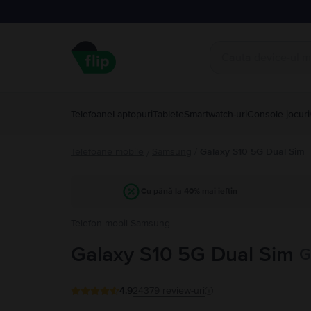
Telefoane
Laptopuri
Tablete
Smartwatch-uri
Console jocuri
Telefoane mobile
Samsung
/
Galaxy S10 5G Dual Sim
/
Cu până la 40% mai ieftin
Telefon mobil Samsung
Galaxy S10 5G Dual Sim
G
4.9
24379
review-uri