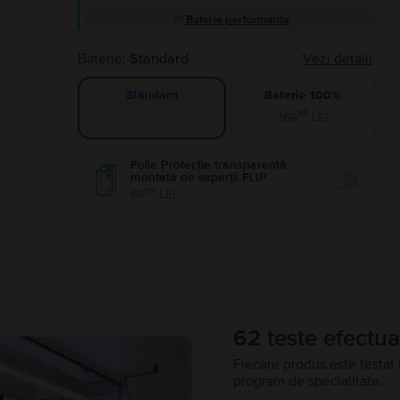
Baterie performanta
Baterie:
Standard
Vezi detalii
Baterie 100%
Standard
99
169
LEI
Folie Protecție transparentă
montată de experții FLIP
Enable
99
69
LEI
62 teste efectua
Fiecare produs este testat 
program de specialitate.