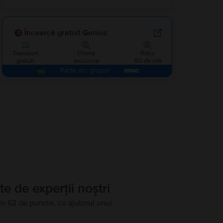
Încearcă gratuit Genius
Transport
Oferte
Retur
gratuit
exclusive
60 de zile
Parte din grupul
te de experții noștri
în 62 de puncte, cu ajutorul unui