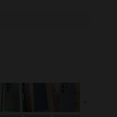
resan Emanuel
Muresan Emanuel
Muresan Emanuel
Mic Alexandru
An