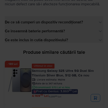
niciun defect care să-i afecteze funcționarea impecabilă.
De ce să cumperi un dispozitiv recondiționat?
Ce înseamnă baterie performantă?
Ce este inclus în cutia dispozitivului?
Produse similare căutării tale
- 130 Lei
Ultimul în stoc
Samsung Galaxy S25 Ultra 5G Dual Sim
Titanium Silver Blue, 512 GB, Ca nou
Livrare estimata:
Maine
Rate de la 347 lei/luna
Economisesti 970 Lei vs Nou
99
Pret cu Genius: 3.869
Lei
99
4.169
Lei
99
4.299
Lei