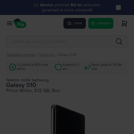
Cu
Genius
primești
50 lei
reducere
garantată la orice comandă!
Vinde
Cumpara
Telefoane mobile
/
Samsung
/
Galaxy S10
Cu până la 40% mai
Garanție 2
Retur gratuit 30 de
ieftin
ani
zile
Telefon mobil Samsung
Galaxy S10
Prism White, 512 GB, Bun