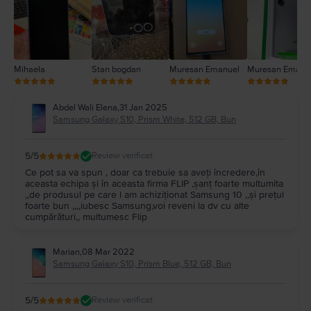
1
Mihaela
Stan bogdan
Muresan Emanuel
Muresan Emanu
Abdel Wali Elena
,
31 Jan 2025
Samsung Galaxy S10, Prism White, 512 GB, Bun
5
/5
Review verificat
Ce pot sa va spun , doar ca trebuie sa aveți încredere,în
aceasta echipa și în aceasta firma FLIP ,șanț foarte multumita
,,de produsul pe care l am achiziționat Samsung 10 ,,și prețul
foarte bun ,,,,iubesc Samsung,voi reveni la dv cu alte
cumpărături,, multumesc Flip
Marian
,
08 Mar 2022
Samsung Galaxy S10, Prism Blue, 512 GB, Bun
5
/5
Review verificat