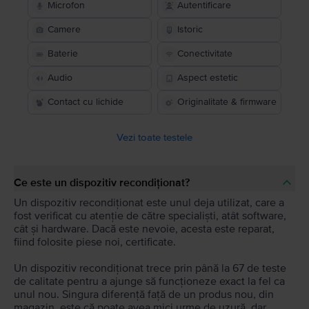
Microfon
Autentificare
Camere
Istoric
Baterie
Conectivitate
Audio
Aspect estetic
Contact cu lichide
Originalitate & firmware
Vezi toate testele
Ce este un dispozitiv recondiționat?
Un dispozitiv recondiționat este unul deja utilizat, care a
fost verificat cu atenție de către specialiști, atât software,
cât și hardware. Dacă este nevoie, acesta este reparat,
fiind folosite piese noi, certificate.
Un dispozitiv recondiționat trece prin până la 67 de teste
de calitate pentru a ajunge să funcționeze exact la fel ca
unul nou. Singura diferență față de un produs nou, din
magazin, este că poate avea mici urme de uzură, dar