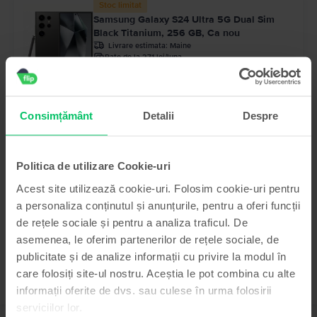
Stoc limitat
Samsung Galaxy S24 Ultra 5G Dual Sim
Black Titanium, 256 GB, Ca nou
Livrare estimata:
Maine
Rate de la 271 lei/luna
Economisesti 890 Lei vs Nou
99
Pret cu Genius: 3.049
Lei
99
3.249
Lei
Consimțământ
Detalii
Despre
Samsung Galaxy S24 Ultra 5G Dual Sim
Titanium Grey, 256 GB, Excelent
Livrare estimata:
Maine
Politica de utilizare Cookie-uri
Rate de la 262 lei/luna
Economisesti 990 Lei vs Nou
Acest site utilizează cookie-uri. Folosim cookie-uri pentru
99
Pret cu Genius: 2.949
Lei
a personaliza conținutul și anunțurile, pentru a oferi funcții
99
3.149
Lei
de rețele sociale și pentru a analiza traficul. De
asemenea, le oferim partenerilor de rețele sociale, de
publicitate și de analize informații cu privire la modul în
care folosiți site-ul nostru. Aceștia le pot combina cu alte
informații oferite de dvs. sau culese în urma folosirii
serviciilor lor.