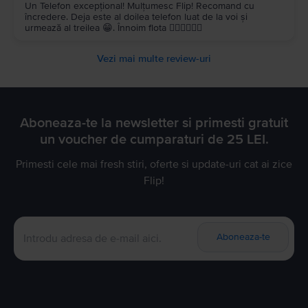
Un Telefon excepțional! Mulțumesc Flip! Recomand cu
încredere. Deja este al doilea telefon luat de la voi și
urmează al treilea 😁. Înnoim flota 👍🏼👍🏼👍🏼
Vezi mai multe review-uri
Aboneaza-te la newsletter si primesti gratuit
un voucher de cumparaturi de 25 LEI.
Primesti cele mai fresh stiri, oferte si update-uri cat ai zice
Flip!
Aboneaza-te