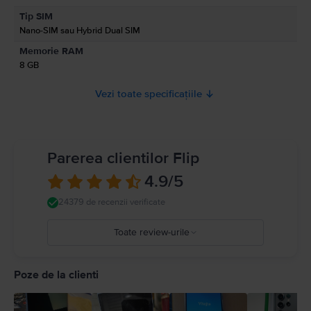
Informatii privind avertismentele de siguranta cu privire la produs.
Tip SIM
A se citi manualul
Nano-SIM sau Hybrid Dual SIM
Memorie RAM
8 GB
Vezi toate specificațiile
Parerea clientilor Flip
4.9
/5
24379 de recenzii verificate
Toate review-urile
5
4
Poze de la clienti
3
2