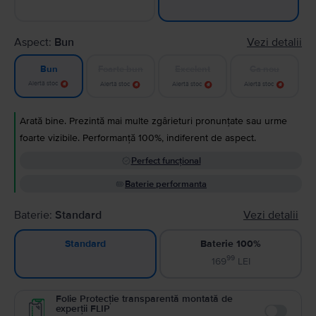
Aspect:
Bun
Vezi detalii
Foarte bun
Excelent
Ca nou
Bun
Alertă stoc
Alertă stoc
Alertă stoc
Alertă stoc
Arată bine. Prezintă mai multe zgârieturi pronunțate sau urme
foarte vizibile. Performanță 100%, indiferent de aspect.
Perfect funcțional
Baterie performanta
Baterie:
Standard
Vezi detalii
Baterie 100%
Standard
99
169
LEI
Folie Protecție transparentă montată de
experții FLIP