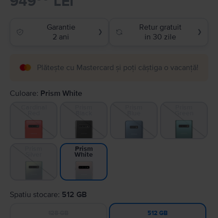
949
LEI
Garantie
Retur gratuit
❯
❯
2 ani
in 30 zile
Plătește cu Mastercard și poți câștiga o vacanță!
Culoare:
Prism White
Cardinal
Prism
Prism
Prism
Red
Black
Blue
Green
Prism
Prism
Silver
White
Spatiu stocare:
512 GB
128 GB
512 GB