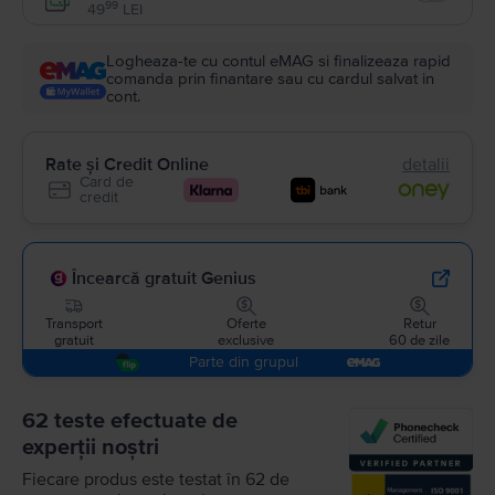
Enable
99
49
LEI
Logheaza-te cu contul eMAG si finalizeaza rapid
comanda prin finantare sau cu cardul salvat in
cont.
Rate și Credit Online
detalii
Card de
credit
Încearcă gratuit Genius
Transport
Oferte
Retur
gratuit
exclusive
60 de zile
Parte din grupul
62 teste efectuate de
experții noștri
Fiecare produs este testat în 62 de