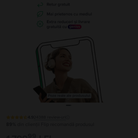
Poze reale ale produsului
4.9
24388
review-uri
89%
din clienții Flip recomandă produsul
99