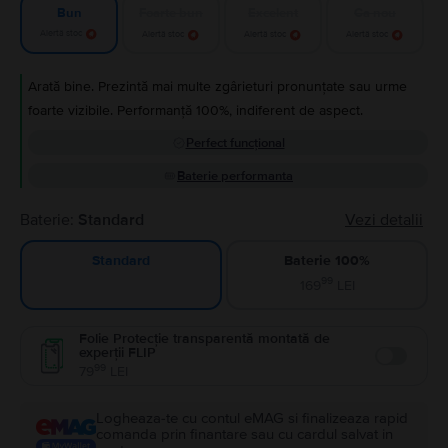
Foarte bun
Excelent
Ca nou
Bun
Alertă stoc
Alertă stoc
Alertă stoc
Alertă stoc
Arată bine. Prezintă mai multe zgârieturi pronunțate sau urme
foarte vizibile. Performanță 100%, indiferent de aspect.
Perfect funcțional
Baterie performanta
Baterie:
Standard
Vezi detalii
Baterie 100%
Standard
99
169
LEI
Folie Protecție transparentă montată de
experții FLIP
Enable
99
79
LEI
Logheaza-te cu contul eMAG si finalizeaza rapid
comanda prin finantare sau cu cardul salvat in