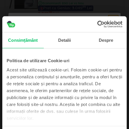
Economisesti 890 Lei vs Nou
99
Pret cu Genius: 3.049
Lei
99
3.249
Lei
Samsung Galaxy S24 Ultra 5G Dual Sim
Titanium Grey, 256 GB, Excelent
Consimțământ
Detalii
Despre
Livrare estimata:
Poimaine
Rate de la 262 lei/luna
Economisesti 990 Lei vs Nou
99
Pret cu Genius: 2.949
Lei
99
3.149
Lei
Politica de utilizare Cookie-uri
Acest site utilizează cookie-uri. Folosim cookie-uri pentru
a personaliza conținutul și anunțurile, pentru a oferi funcții
de rețele sociale și pentru a analiza traficul. De
asemenea, le oferim partenerilor de rețele sociale, de
Abonează-te și câștigă!
publicitate și de analize informații cu privire la modul în
care folosiți site-ul nostru. Aceștia le pot combina cu alte
Device-ul mult dorit poate fi al tău cu un pic
informații oferite de dvs. sau culese în urma folosirii
Descriere
de noroc.
serviciilor lor.
Telefon mobil Samsung Galaxy Note 20 Ultra 5G Dual Sim, Bronze, 128
GB, Bun