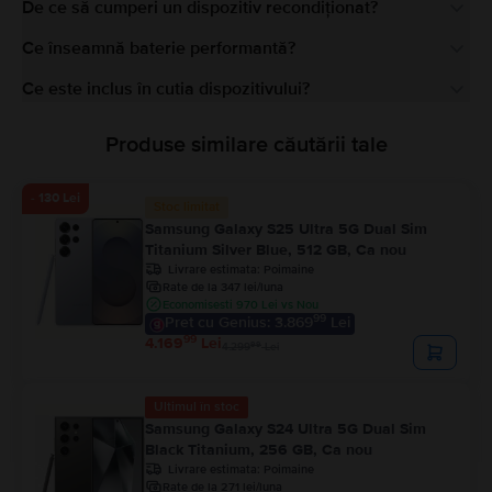
De ce să cumperi un dispozitiv recondiționat?
Ce înseamnă baterie performantă?
Ce este inclus în cutia dispozitivului?
Produse similare căutării tale
- 130 Lei
Stoc limitat
Samsung Galaxy S25 Ultra 5G Dual Sim
Titanium Silver Blue, 512 GB, Ca nou
Livrare estimata:
Poimaine
Rate de la 347 lei/luna
Economisesti 970 Lei vs Nou
99
Pret cu Genius: 3.869
Lei
99
4.169
Lei
99
4.299
Lei
Ultimul în stoc
Samsung Galaxy S24 Ultra 5G Dual Sim
Black Titanium, 256 GB, Ca nou
Livrare estimata:
Poimaine
Rate de la 271 lei/luna