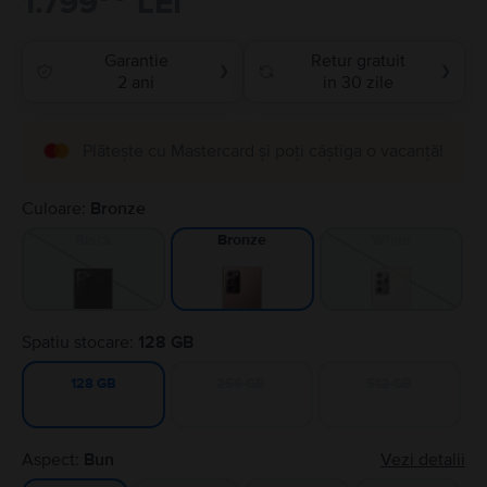
1.799
LEI
Garantie
Retur gratuit
❯
❯
2 ani
in 30 zile
Plătește cu Mastercard și poți câștiga o vacanță!
Culoare:
Bronze
Black
White
Bronze
Spatiu stocare:
128 GB
256 GB
512 GB
128 GB
Aspect:
Bun
Vezi detalii