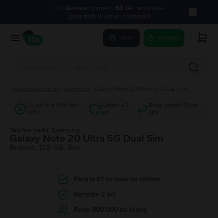
Cu
Genius
primești
50 lei
reducere
garantată la orice comandă!
Vinde
Cumpara
Telefoane mobile
/
Samsung
/
Galaxy Note 20 Ultra 5G Dual Sim
Cu până la 40% mai
Garanție 2
Retur gratuit 30 de
ieftin
ani
zile
Telefon mobil Samsung
Galaxy Note 20 Ultra 5G Dual Sim
Bronze, 128 GB, Bun