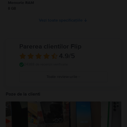
Memorie RAM
8 GB
Vezi toate specificațiile
Parerea clientilor Flip
4.9
/5
24388 de recenzii verificate
Toate review-urile
5
4
Poze de la clienti
3
2
1