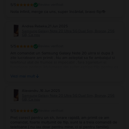
5
/5
Review verificat
Nota Infinit, merge ca uns, super încântat, bravo flip🍻
Andrea Rebeka
,
21 Jun 2025
Samsung Galaxy Note 20 Ultra 5G Dual Sim, Bronze, 256
GB, Ca nou
5
/5
Review verificat
Am comandat un Samsung Galaxy Note 20 ulrra si dupa 3
zile lucratoare am primit . Nu am asteptat sa fie ambalajul si
telefonul atat de frumos si impecabil , fara zgarieturi si
functional perfect. Mutumesc din suflet echipa Flip pentru ca
mi s-a indeplinit un vis sa am un telefon cu performanta si la
Vezi mai mult
un preti AVANTAJOS ! Merita toti bani!!🙂
Alexandru
,
16 Jun 2025
Samsung Galaxy Note 20 Ultra 5G Dual Sim, Bronze, 256
GB, Ca nou
5
/5
Review verificat
Preț corect pentru un sh, livrare rapidă, am primit ce am
comandat, foarte mulțumit de flip, sunt la a treia comandă de
telefoane ( nu iau doar pentru mine, ci și pentru familie).