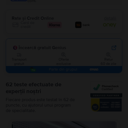
cont.
Rate și Credit Online
detalii
Card de
credit
Încearcă gratuit Genius
Transport
Oferte
Retur
gratuit
exclusive
60 de zile
Parte din grupul
62 teste efectuate de
experții noștri
Fiecare produs este testat în 62 de
puncte, cu ajutorul unui program
de specialitate.