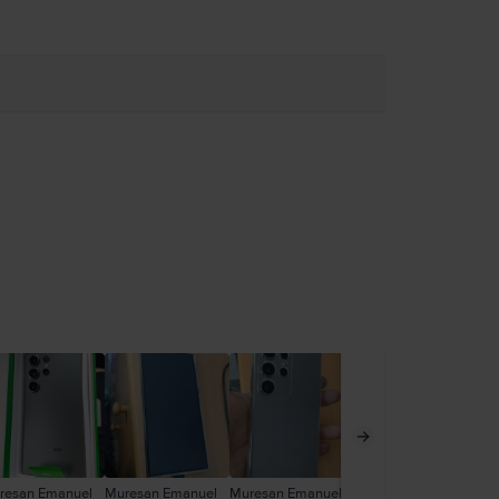
resan Emanuel
Muresan Emanuel
Muresan Emanuel
Mic Alexandru
An