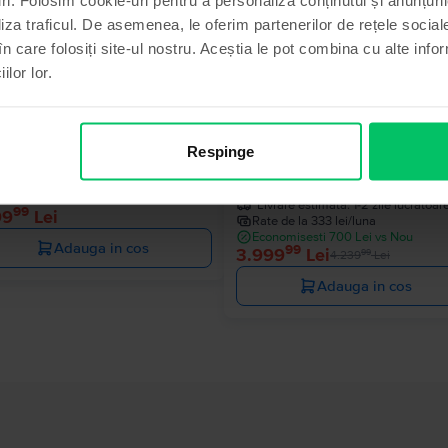
- 240 Lei
liza traficul. De asemenea, le oferim partenerilor de rețele sociale
în care folosiți site-ul nostru. Aceștia le pot combina cu alte info
ilor lor.
sung Galaxy S22 5G Dual Sim
Samsung Galaxy S25 Ultra 5G D
ntom Black, 128 GB, Foarte bun
Sim
Respinge
Livrare estimata:
1-2 zile lucratoare
Titanium Silver Blue, 256 GB, C
ate de la 100 lei/luna
nou
conomisesti 770 Lei vs Nou
Livrare estimata:
1-2 zile lucratoar
99
99
Lei
Rate de la 333 lei/luna
Economisesti 700 Lei vs Nou
Adauga in cos
99
3.999
Lei
99
4.239
Lei
Adauga in cos