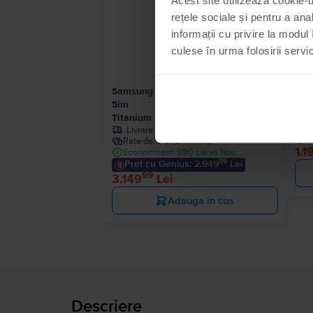
rețele sociale și pentru a ana
informații cu privire la modul 
culese în urma folosirii servici
Samsung Galaxy S24 Ultra 5G Dual
Sam
Sim
Pha
Titanium Grey, 256 GB, Excelent
R
Livrare estimata:
1-2 zile lucratoare
E
Rate de la 262 lei/luna
1.1
Economisesti 990 Lei vs Nou
99
Pret cu Genius: 2.949
Lei
99
3.149
Lei
Adauga in cos
Descriere