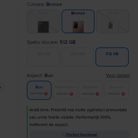
Culoare:
Bronze
Black
White
Bronze
Spatiu stocare:
512 GB
128 GB
256 GB
512 GB
Aspect:
Bun
Vezi detalii
Foarte bun
Excelent
Ca nou
Bun
Alertă stoc
Alertă stoc
Alertă stoc
Alertă stoc
Arată bine. Prezintă mai multe zgârieturi pronunțate
sau urme foarte vizibile. Performanță 100%,
indiferent de aspect.
Perfect funcțional