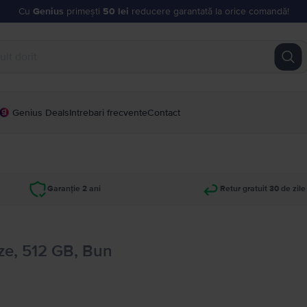
Cu
Genius
primești
50 lei
reducere garantată la orice comandă!
Genius Deals
Intrebari frecvente
Contact
Garanție 2 ani
Retur gratuit 30 de zile
ze, 512 GB, Bun