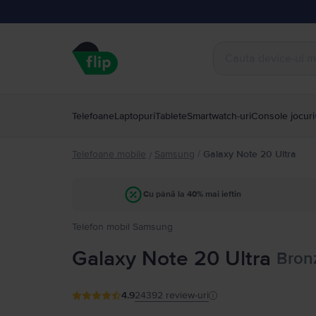
Telefoane
Laptopuri
Tablete
Smartwatch-uri
Console jocuri
Telefoane mobile
Samsung
/
Galaxy Note 20 Ultra
/
Cu până la 40% mai ieftin
Telefon mobil Samsung
Galaxy Note 20 Ultra
Bron
4.9
24392
review-uri