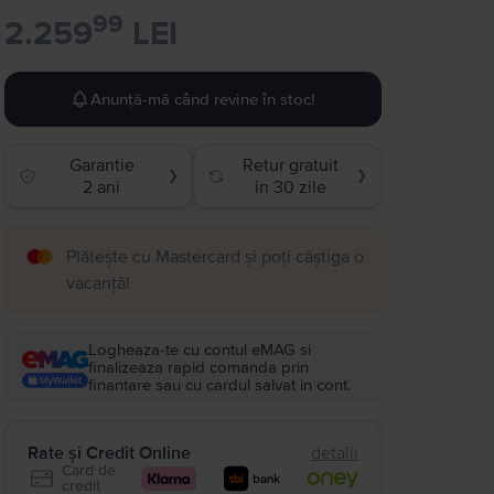
99
2.259
LEI
Anunță-mă când revine în stoc!
Garantie
Retur gratuit
❯
❯
2 ani
in 30 zile
Plătește cu Mastercard și poți câștiga o
vacanță!
Logheaza-te cu contul eMAG si
finalizeaza rapid comanda prin
finantare sau cu cardul salvat in cont.
Rate și Credit Online
detalii
Card de
credit