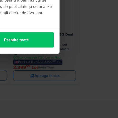
- 100 Lei
, de publicitate și de analize
rmații oferite de dvs. sau
ual
Samsung Galaxy S24 Ultra 5G Dual
Sim
Permite toate
a
Black Titanium, 512 GB, Ca nou
Livrare estimata:
1-2 zile lucratoare
Rate de la 283 lei/luna
e
Economisesti 1.120 Lei vs Nou
99
Pret cu Genius: 3.199
Lei
99
3.399
Lei
99
3.499
Lei
Adauga in cos