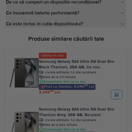
De ce să cumperi un dispozitiv recondiționat?
Ce înseamnă baterie performantă?
Ce este inclus în cutia dispozitivului?
Produse similare căutării tale
Ultimul în stoc
Samsung Galaxy S24 Ultra 5G Dual Sim
Black Titanium, 256 GB, Ca nou
Livrare estimata:
1-2 zile lucratoare
Rate de la 271 lei/luna
Economisesti 890 Lei vs Nou
99
Pret cu Genius: 3.049
Lei
99
3.249
Lei
Samsung Galaxy S24 Ultra 5G Dual Sim
Titanium Grey, 256 GB, Excelent
Livrare estimata:
1-2 zile lucratoare
Rate de la 262 lei/luna
Economisesti 990 Lei vs Nou