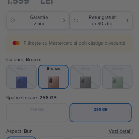
1.559
LEI
Garantie
Retur gratuit
❯
❯
2 ani
in 30 zile
Plătește cu Mastercard și poți câștiga o vacanță!
Culoare:
Bronze
Blue
Gray
Green
Bronze
Spatiu stocare:
256 GB
128 GB
256 GB
Aspect:
Bun
Vezi detalii