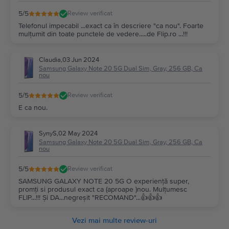
5
/5
Review verificat
Telefonul impecabil ...exact ca în descriere "ca nou". Foarte
mulțumit din toate punctele de vedere.....de Flip.ro ...!!!
Claudia
,
03 Jun 2024
Samsung Galaxy Note 20 5G Dual Sim, Gray, 256 GB, Ca
nou
5
/5
Review verificat
E ca nou.
SynyS
,
02 May 2024
Samsung Galaxy Note 20 5G Dual Sim, Gray, 256 GB, Ca
nou
5
/5
Review verificat
SAMSUNG GALAXY NOTE 20 5G O experiență super,
promți si produsul exact ca (aproape )nou. Mulțumesc
FLIP...!!! Și DA...negreșit "RECOMAND"...👍👍👍
Vezi mai multe review-uri