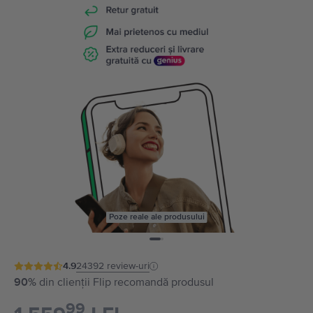
Poze reale ale produsului
4.9
24392
review-uri
90%
din clienții Flip recomandă produsul
99