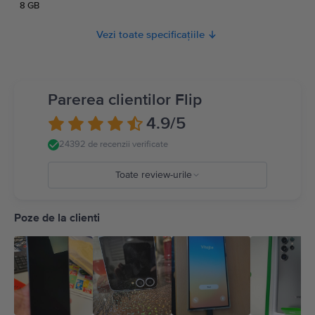
8 GB
Vezi toate specificațiile
Parerea clientilor Flip
4.9
/5
24392 de recenzii verificate
Toate review-urile
5
4
Poze de la clienti
3
2
1