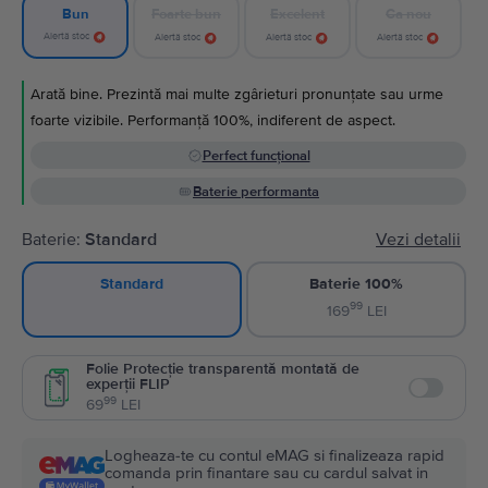
Foarte bun
Excelent
Ca nou
Bun
Alertă stoc
Alertă stoc
Alertă stoc
Alertă stoc
Arată bine. Prezintă mai multe zgârieturi pronunțate sau urme
foarte vizibile. Performanță 100%, indiferent de aspect.
Perfect funcțional
Baterie performanta
Baterie:
Standard
Vezi detalii
Baterie 100%
Standard
99
169
LEI
Folie Protecție transparentă montată de
experții FLIP
Enable
99
69
LEI
Logheaza-te cu contul eMAG si finalizeaza rapid
comanda prin finantare sau cu cardul salvat in