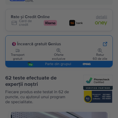
cont.
Rate și Credit Online
detalii
Card de
credit
Încearcă gratuit Genius
Transport
Oferte
Retur
gratuit
exclusive
60 de zile
Parte din grupul
62 teste efectuate de
experții noștri
Fiecare produs este testat în 62 de
puncte, cu ajutorul unui program
de specialitate.