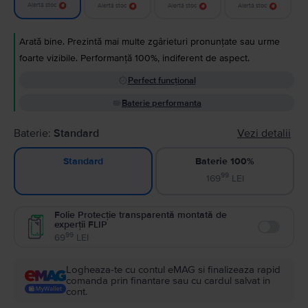
Alertă stoc
Alertă stoc
Alertă stoc
Alertă stoc
Arată bine. Prezintă mai multe zgârieturi pronunțate sau urme
foarte vizibile. Performanță 100%, indiferent de aspect.
Perfect funcțional
Baterie performanta
Baterie:
Standard
Vezi detalii
Baterie 100%
Standard
99
169
LEI
Folie Protecție transparentă montată de
experții FLIP
Enable
99
69
LEI
Logheaza-te cu contul eMAG si finalizeaza rapid
comanda prin finantare sau cu cardul salvat in
cont.