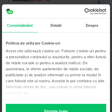
3.149
Lei
Samsung Galaxy S22 5G Dual Sim
Phantom Black, 128 GB, Foarte bun
Consimțământ
Detalii
Despre
Livrare estimata:
1-2 zile lucratoare
Rate de la 100 lei/luna
Economisesti 770 Lei vs Nou
99
1.199
Lei
Politica de utilizare Cookie-uri
Acest site utilizează cookie-uri. Folosim cookie-uri pentru
a personaliza conținutul și anunțurile, pentru a oferi funcții
de rețele sociale și pentru a analiza traficul. De
asemenea, le oferim partenerilor de rețele sociale, de
publicitate și de analize informații cu privire la modul în
care folosiți site-ul nostru. Aceștia le pot combina cu alte
Descriere
informații oferite de dvs. sau culese în urma folosirii
Telefon mobil Samsung Galaxy Note 20 5G, Gray, 256 GB, Bun
serviciilor lor.
Visezi la un telefon care sa-ti satisfaca toate nevoile in materie de
tehnologie? Ia-ti un Samsung Galaxy Note 20 5G reconditionat si bucura-te
de un smartphone performant! Telefonul are un display Super AMOLED de
Permite toate