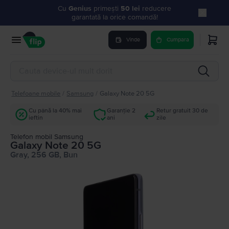
Cu
Genius
primești
50 lei
reducere
garantată la orice comandă!
Vinde
Cumpara
Telefoane mobile
/
Samsung
/
Galaxy Note 20 5G
Cu până la 40% mai
Garanție 2
Retur gratuit 30 de
ieftin
ani
zile
Telefon mobil Samsung
Galaxy Note 20 5G
Gray, 256 GB, Bun