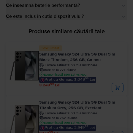
Ce înseamnă baterie performantă?
Ce este inclus în cutia dispozitivului?
Produse similare căutării tale
Stoc limitat
Samsung Galaxy S24 Ultra 5G Dual Sim
Black Titanium, 256 GB, Ca nou
Livrare estimata:
1-2 zile lucratoare
Rate de la 271 lei/luna
Economisesti 890 Lei vs Nou
99
Pret cu Genius: 3.049
Lei
99
3.249
Lei
Samsung Galaxy S24 Ultra 5G Dual Sim
Titanium Grey, 256 GB, Excelent
Livrare estimata:
1-2 zile lucratoare
Rate de la 262 lei/luna
Economisesti 990 Lei vs Nou
99
Pret cu Genius: 2.949
Lei
99