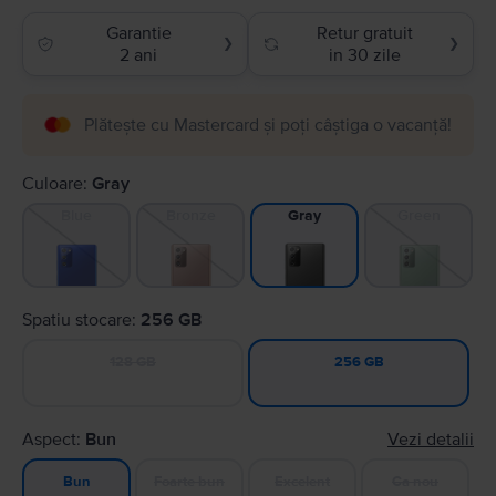
Garantie
Retur gratuit
❯
❯
2 ani
in 30 zile
Plătește cu Mastercard și poți câștiga o vacanță!
Culoare:
Gray
Blue
Bronze
Green
Gray
Spatiu stocare:
256 GB
128 GB
256 GB
Aspect:
Bun
Vezi detalii
Foarte bun
Excelent
Ca nou
Bun