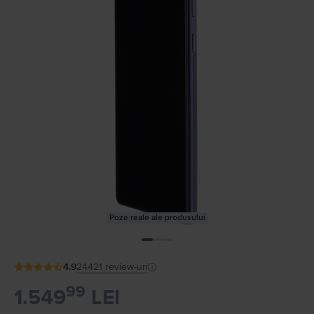
Poze reale ale produsului
4.9
24421
review-uri
99
1.549
LEI