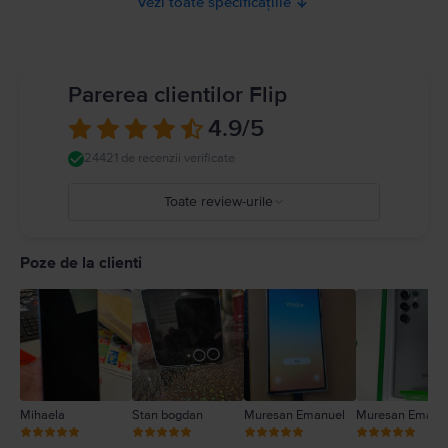
Vezi toate specificațiile
Parerea clientilor Flip
4.9
/5
24421 de recenzii verificate
Toate review-urile
5
4
Poze de la clienti
3
2
1
Mihaela
Stan bogdan
Muresan Emanuel
Muresan Emanu