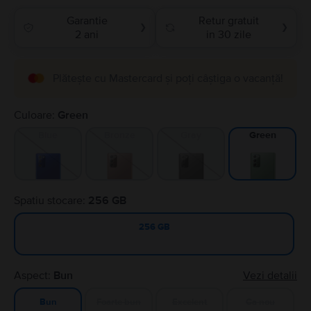
Garantie
Retur gratuit
❯
❯
2 ani
in 30 zile
Plătește cu Mastercard și poți câștiga o vacanță!
Culoare:
Green
Blue
Bronze
Gray
Green
Spatiu stocare:
256 GB
256 GB
Aspect:
Bun
Vezi detalii
Foarte bun
Excelent
Ca nou
Bun