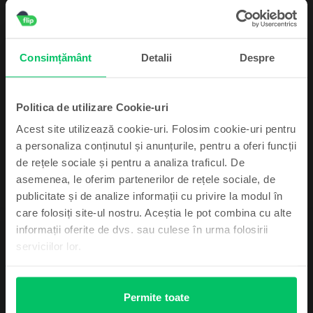
3.149
Lei
- 240 Lei
Samsung Galaxy S25 Ultra 5G Dual Sim
Titanium Silver Blue, 256 GB, Ca nou
Consimțământ
Detalii
Despre
Livrare estimata:
Maine
Rate de la 333 lei/luna
Economisesti 700 Lei vs Nou
Politica de utilizare Cookie-uri
99
3.999
Lei
99
4.239
Lei
Acest site utilizează cookie-uri. Folosim cookie-uri pentru
a personaliza conținutul și anunțurile, pentru a oferi funcții
de rețele sociale și pentru a analiza traficul. De
asemenea, le oferim partenerilor de rețele sociale, de
Abonează-te și câștigă!
publicitate și de analize informații cu privire la modul în
care folosiți site-ul nostru. Aceștia le pot combina cu alte
Device-ul mult dorit poate fi al tău cu un pic
informații oferite de dvs. sau culese în urma folosirii
de noroc.
Descriere
serviciilor lor.
Telefon mobil Samsung Galaxy Note 20, Green, 256 GB, Bun
Visezi la un telefon care sa-ti satisfaca toate nevoile in materie de
tehnologie? Ia-ti un Samsung Galaxy Note 20 reconditionat si bucura-te de
Permite toate
un smartphone performant! Telefonul are un display Super AMOLED de 6,7