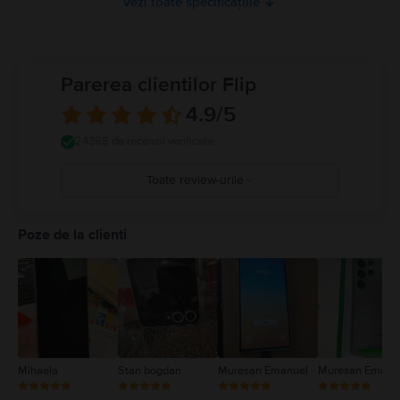
Vezi toate specificațiile
Parerea clientilor Flip
4.9
/5
24388 de recenzii verificate
Toate review-urile
5
4
Poze de la clienti
3
2
1
Mihaela
Stan bogdan
Muresan Emanuel
Muresan Emanu