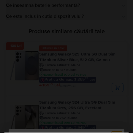
Ce înseamnă baterie performantă?
Ce este inclus în cutia dispozitivului?
Produse similare căutării tale
- 130 Lei
Ultimul în stoc
Samsung Galaxy S25 Ultra 5G Dual Sim
Titanium Silver Blue, 512 GB, Ca nou
Livrare estimata:
Maine
Rate de la 347 lei/luna
Economisesti 970 Lei vs Nou
99
Pret cu Genius: 3.869
Lei
99
4.169
Lei
99
4.299
Lei
Samsung Galaxy S24 Ultra 5G Dual Sim
Titanium Grey, 256 GB, Excelent
Livrare estimata:
Maine
Rate de la 262 lei/luna
Economisesti 990 Lei vs Nou
99
Pret cu Genius: 2.949
Lei
99