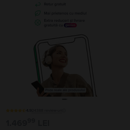
Poze reale ale produsului
4.9
24388
review-uri
99
1.469
LEI