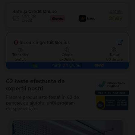
Rate și Credit Online
detalii
Card de
credit
Încearcă gratuit Genius
Transport
Oferte
Retur
gratuit
exclusive
60 de zile
Parte din grupul
62 teste efectuate de
experții noștri
Fiecare produs este testat în 62 de
puncte, cu ajutorul unui program
de specialitate.