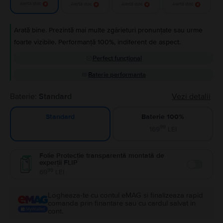
Alertă stoc
Alertă stoc
Alertă stoc
Alertă stoc
Arată bine. Prezintă mai multe zgârieturi pronunțate sau urme
foarte vizibile. Performanță 100%, indiferent de aspect.
Perfect funcțional
Baterie performanta
Baterie:
Standard
Vezi detalii
Baterie 100%
Standard
99
169
LEI
Folie Protecție transparentă montată de
experții FLIP
Enable
99
69
LEI
Logheaza-te cu contul eMAG si finalizeaza rapid
comanda prin finantare sau cu cardul salvat in
cont.