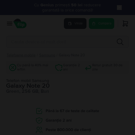
Cu
Genius
primești
50 lei
reducere
garantată la orice comandă!
Vinde
Cumpara
Telefoane mobile
/
Samsung
/
Galaxy Note 20
Cu până la 40% mai
Garanție 2
Retur gratuit 30 de
ieftin
ani
zile
Telefon mobil Samsung
Galaxy Note 20
Green, 256 GB, Bun