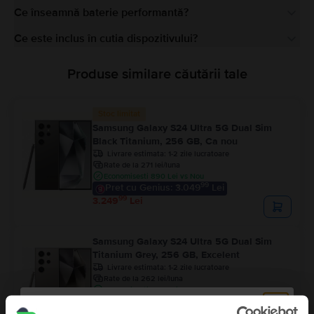
Ce înseamnă baterie performantă?
Ce este inclus în cutia dispozitivului?
Produse similare căutării tale
Stoc limitat
Samsung Galaxy S24 Ultra 5G Dual Sim
Black Titanium, 256 GB, Ca nou
Livrare estimata:
1-2 zile lucratoare
Rate de la 271 lei/luna
Economisesti 890 Lei vs Nou
99
Pret cu Genius: 3.049
Lei
99
3.249
Lei
Samsung Galaxy S24 Ultra 5G Dual Sim
Titanium Grey, 256 GB, Excelent
Livrare estimata:
1-2 zile lucratoare
Rate de la 262 lei/luna
Economisesti 990 Lei vs Nou
99
Pret cu Genius: 2.949
Lei
99