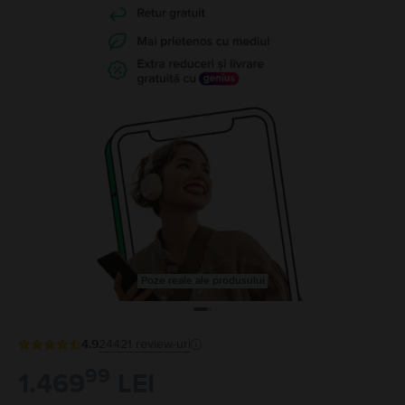
Poze reale ale produsului
4.9
24421
review-uri
99
1.469
LEI