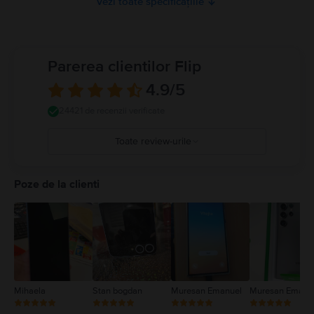
Vezi toate specificațiile
Parerea clientilor Flip
4.9
/5
24421 de recenzii verificate
Toate review-urile
5
4
Poze de la clienti
3
2
1
Mihaela
Stan bogdan
Muresan Emanuel
Muresan Emanu