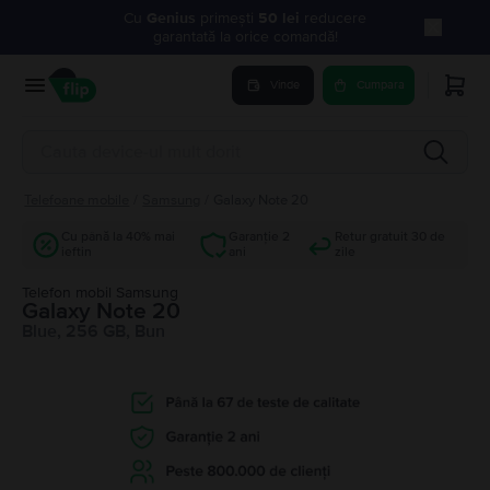
Cu
Genius
primești
50 lei
reducere
garantată la orice comandă!
Vinde
Cumpara
Telefoane mobile
/
Samsung
/
Galaxy Note 20
Cu până la 40% mai
Garanție 2
Retur gratuit 30 de
ieftin
ani
zile
Telefon mobil Samsung
Galaxy Note 20
Blue, 256 GB, Bun