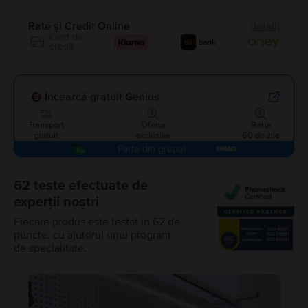
Rate și Credit Online
detalii
Card de
credit
Încearcă gratuit Genius
Transport
Oferte
Retur
gratuit
exclusive
60 de zile
Parte din grupul
62 teste efectuate de
experții noștri
Fiecare produs este testat în 62 de
puncte, cu ajutorul unui program
de specialitate.