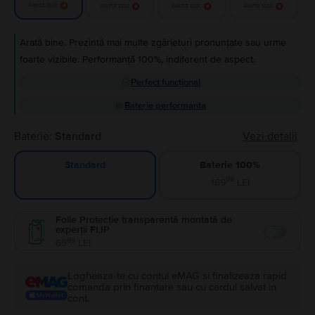
Alertă stoc
Alertă stoc
Alertă stoc
Alertă stoc
Arată bine. Prezintă mai multe zgârieturi pronunțate sau urme
foarte vizibile. Performanță 100%, indiferent de aspect.
Perfect funcțional
Baterie performanta
Baterie:
Standard
Vezi detalii
Baterie 100%
Standard
99
169
LEI
Folie Protecție transparentă montată de
experții FLIP
Enable
99
69
LEI
Logheaza-te cu contul eMAG si finalizeaza rapid
comanda prin finantare sau cu cardul salvat in
cont.