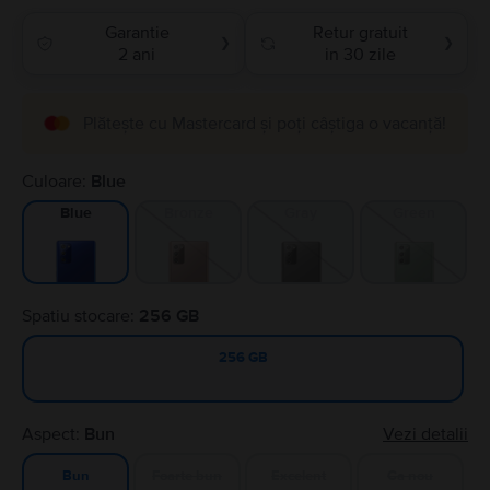
Garantie
Retur gratuit
❯
❯
2 ani
in 30 zile
Plătește cu Mastercard și poți câștiga o vacanță!
Culoare:
Blue
Bronze
Gray
Green
Blue
Spatiu stocare:
256 GB
256 GB
Aspect:
Bun
Vezi detalii
Foarte bun
Excelent
Ca nou
Bun