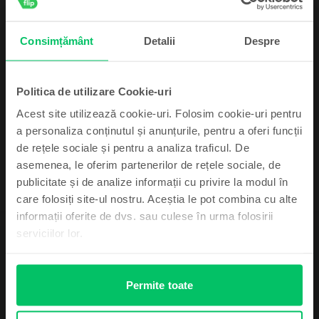
3.149
Lei
Consimțământ
Detalii
Despre
Samsung Galaxy S22 5G Dual Sim
Phantom Black, 128 GB, Foarte bun
Livrare estimata:
1-2 zile lucratoare
Rate de la 100 lei/luna
Politica de utilizare Cookie-uri
Economisesti 770 Lei vs Nou
99
Acest site utilizează cookie-uri. Folosim cookie-uri pentru
1.199
Lei
a personaliza conținutul și anunțurile, pentru a oferi funcții
de rețele sociale și pentru a analiza traficul. De
asemenea, le oferim partenerilor de rețele sociale, de
Abonează-te și câștigă!
publicitate și de analize informații cu privire la modul în
care folosiți site-ul nostru. Aceștia le pot combina cu alte
Device-ul mult dorit poate fi al tău cu un pic
informații oferite de dvs. sau culese în urma folosirii
de noroc.
serviciilor lor.
Descriere
Telefon mobil Samsung Galaxy Note 20, Blue, 256 GB, Bun
Visezi la un telefon care sa-ti satisfaca toate nevoile in materie de
Permite toate
tehnologie? Ia-ti un Samsung Galaxy Note 20 reconditionat si bucura-te de
un smartphone performant! Telefonul are un display Super AMOLED de 6,7
Mă simt norocos