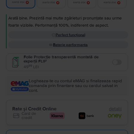
Alertă stoc
Alertă stoc
Alertă stoc
Alertă stoc
Arată bine. Prezintă mai multe zgârieturi pronunțate sau urme
foarte vizibile. Performanță 100%, indiferent de aspect.
Perfect funcțional
Baterie performanta
Folie Protecție transparentă montată de
experții FLIP
Enable
99
49
LEI
Logheaza-te cu contul eMAG si finalizeaza rapid
comanda prin finantare sau cu cardul salvat in
cont.
Rate și Credit Online
detalii
Card de
credit