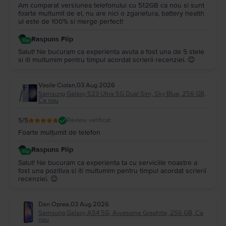
Am cumparat versiunea telefonului cu 512GB ca nou si sunt
foarte multumit de el, nu are nici o zgarietura, battery health
ul este de 100% si merge perfect!
Raspuns Flip
Salut! Ne bucuram ca experienta avuta a fost una de 5 stele
si iti multumim pentru timpul acordat scrierii recenziei. 😊
Vasile Ciolan
,
03 Aug 2026
Samsung Galaxy S23 Ultra 5G Dual Sim, Sky Blue, 256 GB,
Ca nou
5
/5
Review verificat
Foarte mulțumit de telefon
Raspuns Flip
Salut! Ne bucuram ca experienta ta cu serviciile noastre a
fost una pozitiva si iti multumim pentru timpul acordat scrierii
recenziei. 😊
Dan Oprea
,
03 Aug 2026
Samsung Galaxy A54 5G, Awesome Graphite, 256 GB, Ca
nou