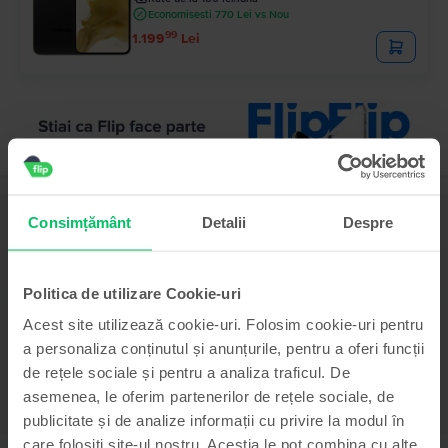
Economisesti 770 Lei vs Nou
99
1.199
Lei
Descriere
Consimțământ
Detalii
Despre
Telefon mobil Samsung Galaxy J6 Plus (2018), Grey, 64 GB, Bun
Samaung Galaxy J6+ iti ofera un ecran de 6”, un procesor Snapdragon 425
cuplat la 3GB RAM, doua camere principale de 13MP respesctiv 5MP si una
Politica de utilizare Cookie-uri
selfie de 8MP. Mai mult de atat, pe acest model regasim un scanner de
Acest site utilizează cookie-uri. Folosim cookie-uri pentru
amprente implementat in butonul on/off al telefonului pentru o mai buna
securitate a datelor.
a personaliza conținutul și anunțurile, pentru a oferi funcții
Vezi mai mult
de rețele sociale și pentru a analiza traficul. De
asemenea, le oferim partenerilor de rețele sociale, de
Informatii conformitate produs
publicitate și de analize informații cu privire la modul în
care folosiți site-ul nostru. Aceștia le pot combina cu alte