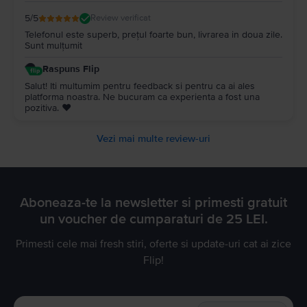
5
/5
Review verificat
Telefonul este superb, prețul foarte bun, livrarea in doua zile.
Sunt mulțumit
Raspuns Flip
Salut! Iti multumim pentru feedback si pentru ca ai ales
platforma noastra. Ne bucuram ca experienta a fost una
pozitiva. ❤️
Vezi mai multe review-uri
Aboneaza-te la newsletter si primesti gratuit
un voucher de cumparaturi de 25 LEI.
Primesti cele mai fresh stiri, oferte si update-uri cat ai zice
Flip!