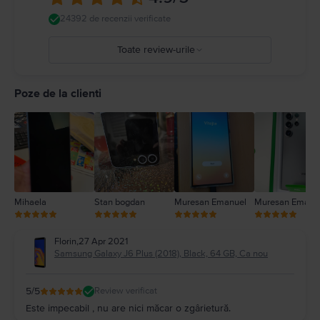
24392 de recenzii verificate
Toate review-urile
5
4
Poze de la clienti
3
2
1
Mihaela
Stan bogdan
Muresan Emanuel
Muresan Emanu
Florin
,
27 Apr 2021
Samsung Galaxy J6 Plus (2018), Black, 64 GB, Ca nou
5
/5
Review verificat
Este impecabil , nu are nici măcar o zgârietură.