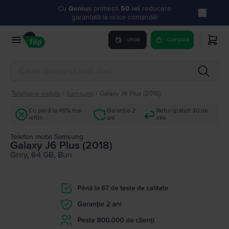
Cu
Genius
primești
50 lei
reducere
garantată la orice comandă!
Vinde
Cumpara
Telefoane mobile
/
Samsung
/
Galaxy J6 Plus (2018)
Cu până la 40% mai
Garanție 2
Retur gratuit 30 de
ieftin
ani
zile
Telefon mobil Samsung
Galaxy J6 Plus (2018)
Grey, 64 GB, Bun