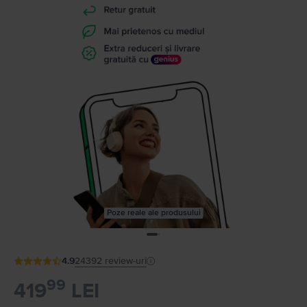
Poze reale ale produsului
4.9
24392
review-uri
99
419
LEI