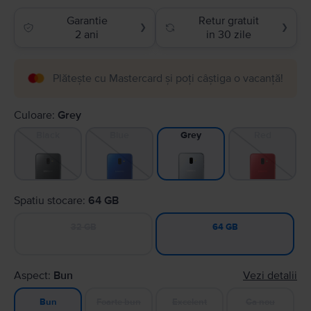
Garantie
Retur gratuit
❯
❯
2 ani
in 30 zile
Plătește cu Mastercard și poți câștiga o vacanță!
Culoare:
Grey
Black
Blue
Red
Grey
Spatiu stocare:
64 GB
32 GB
64 GB
Aspect:
Bun
Vezi detalii
Foarte bun
Excelent
Ca nou
Bun