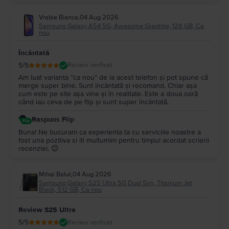
Vrabie Bianca
,
04 Aug 2026
Samsung Galaxy A54 5G, Awesome Graphite, 128 GB, Ca
nou
Încântată
5
/5
Review verificat
Am luat varianta ”ca nou” de la acest telefon și pot spune că
merge super bine. Sunt încântată și recomand. Chiar așa
cum este pe site așa vine și în realitate. Este a doua oară
când iau ceva de pe flip și sunt super încântată.
Raspuns Flip
Buna! Ne bucuram ca experienta ta cu serviciile noastre a
fost una pozitiva si iti multumim pentru timpul acordat scrierii
recenziei. 😊
Mihai Balut
,
04 Aug 2026
Samsung Galaxy S25 Ultra 5G Dual Sim, Titanium Jet
Black, 512 GB, Ca nou
Review S25 Ultra
5
/5
Review verificat