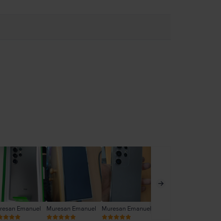
resan Emanuel
Muresan Emanuel
Muresan Emanuel
Mic Alexandru
An