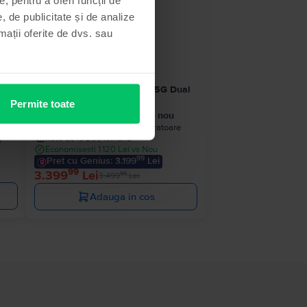
- 100 Lei
, de publicitate și de analize
rmații oferite de dvs. sau
ual
Samsung Galaxy S24 Ultra 5G Dual
Sim
Permite toate
a
Black Titanium, 512 GB, Ca nou
Livrare estimata:
1-2 zile lucratoare
Rate de la 283 lei/luna
e
Economisesti 1.120 Lei vs Nou
99
Pret cu Genius: 3.199
Lei
99
3.399
Lei
99
3.499
Lei
Adauga in cos