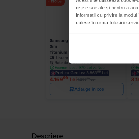
Ultimul în stoc
- 130 Lei
rețele sociale și pentru a ana
informații cu privire la modul 
culese în urma folosirii servici
Samsung Galaxy S25 Ultra 5G Dual
Sam
Sim
Sim
Titanium Silver Blue, 512 GB, Ca nou
Tit
Livrare estimata:
1-2 zile lucratoare
Rate de la 347 lei/luna
R
Economisesti 970 Lei vs Nou
E
99
Pret cu Genius: 3.869
Lei
P
99
4.169
Lei
3.1
99
4.299
Lei
Adauga in cos
Descriere