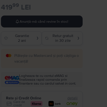
99
419
LEI
Anunță-mă când revine în stoc!
Garantie
Retur gratuit
❯
❯
2 ani
in 30 zile
Plătește cu Mastercard și poți câștiga o
vacanță!
Logheaza-te cu contul eMAG si
finalizeaza rapid comanda prin
finantare sau cu cardul salvat in cont.
Rate și Credit Online
detalii
Card de
credit