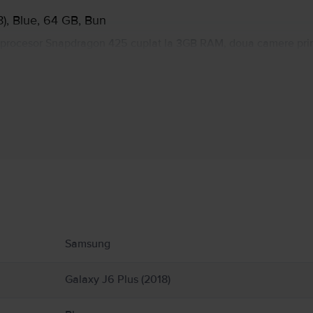
), Blue, 64 GB, Bun
 procesor Snapdragon 425 cuplat la 3GB RAM, doua camere prin
 scanner de amprente implementat in butonul on/off al telefonul
Informatii producator
 produs.
Samsung
Galaxy J6 Plus (2018)