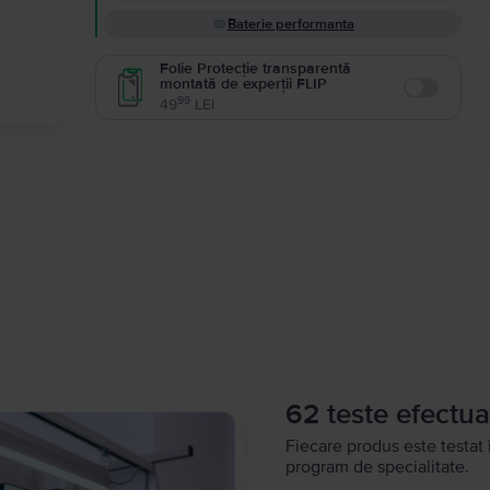
Baterie performanta
Folie Protecție transparentă
montată de experții FLIP
Enable
99
49
LEI
62 teste efectua
Fiecare produs este testat 
program de specialitate.