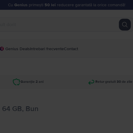
Cu
Genius
primești
50 lei
reducere garantată la orice comandă!
Genius Deals
Intrebari frecvente
Contact
Garanție 2 ani
Retur gratuit 30 de zile
, 64 GB, Bun