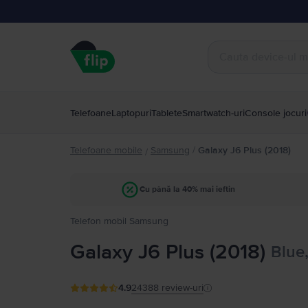
Telefoane
Laptopuri
Tablete
Smartwatch-uri
Console jocuri
Telefoane mobile
Samsung
/
Galaxy J6 Plus (2018)
/
Cu până la 40% mai ieftin
Telefon mobil Samsung
Galaxy J6 Plus (2018)
Blue
4.9
24388
review-uri