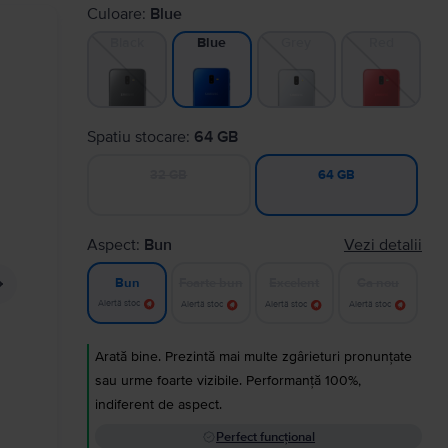
Culoare:
Blue
Black
Grey
Red
Blue
Spatiu stocare:
64 GB
32 GB
64 GB
Aspect:
Bun
Vezi detalii
Foarte bun
Excelent
Ca nou
Bun
Alertă stoc
Alertă stoc
Alertă stoc
Alertă stoc
Arată bine. Prezintă mai multe zgârieturi pronunțate
sau urme foarte vizibile. Performanță 100%,
indiferent de aspect.
Perfect funcțional