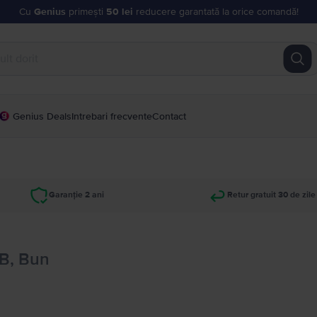
Cu
Genius
primești
50 lei
reducere garantată la orice comandă!
Genius Deals
Intrebari frecvente
Contact
Garanție 2 ani
Retur gratuit 30 de zile
GB, Bun