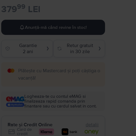
99
379
LEI
Anunță-mă când revine în stoc!
Garantie
Retur gratuit
❯
❯
2 ani
in 30 zile
Plătește cu Mastercard și poți câștiga o
vacanță!
Logheaza-te cu contul eMAG si
finalizeaza rapid comanda prin
finantare sau cu cardul salvat in cont.
Rate și Credit Online
detalii
Card de
credit