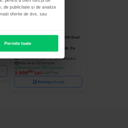
- 240 Lei
, de publicitate și de analize
rmații oferite de dvs. sau
im
Samsung Galaxy S25 Ultra 5G Dual
bun
Sim
Permite toate
e
Titanium Silver Blue, 256 GB, Ca
nou
Livrare estimata:
1-2 zile lucratoare
Rate de la 333 lei/luna
Economisesti 700 Lei vs Nou
99
3.999
Lei
99
4.239
Lei
Adauga in cos