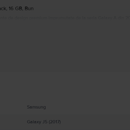
ack, 16 GB, Bun
nte de design premium imprumutate de la seria Galaxy A din 20
orului o senzatie premium la atingere. Samsung Galaxy J5 2016 es
 de 5.2”, o camera principala de 13MP si una secundara de 5MP
Informatii producator
 produs.
Samsung
Galaxy J5 (2017)