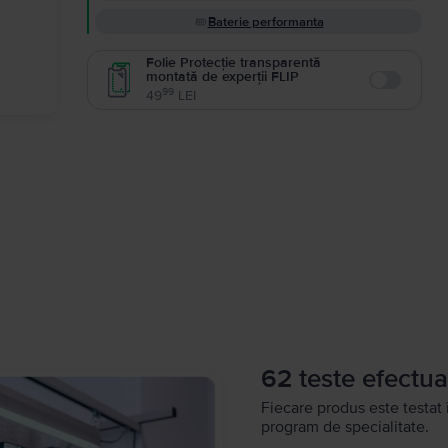
Baterie performanta
Folie Protecție transparentă
montată de experții FLIP
Enable
99
49
LEI
62 teste efectua
Fiecare produs este testat 
program de specialitate.