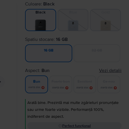
Culoare:
Black
Blue
Gold
Black
Spatiu stocare:
16 GB
32 GB
16 GB
Aspect:
Bun
Vezi detalii
Foarte bun
Excelent
Ca nou
Bun
Alertă stoc
Alertă stoc
Alertă stoc
Alertă stoc
Arată bine. Prezintă mai multe zgârieturi pronunțate
sau urme foarte vizibile. Performanță 100%,
indiferent de aspect.
Perfect funcțional