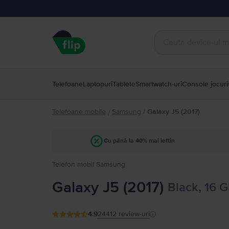
Telefoane
Laptopuri
Tablete
Smartwatch-uri
Console jocuri
Telefoane mobile
Samsung
/
Galaxy J5 (2017)
/
Cu până la 40% mai ieftin
Telefon mobil Samsung
Galaxy J5 (2017)
Black, 16 
4.9
24412
review-uri