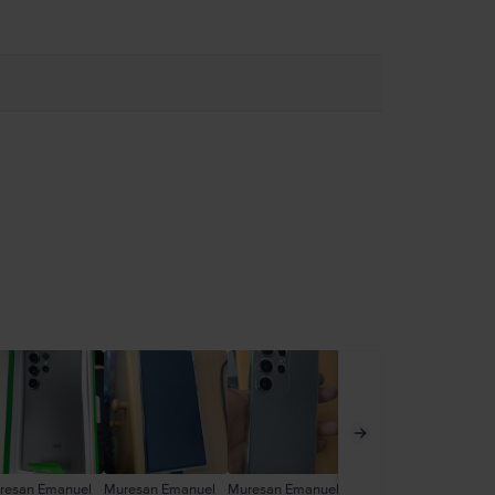
resan Emanuel
Muresan Emanuel
Muresan Emanuel
Mic Alexandru
An