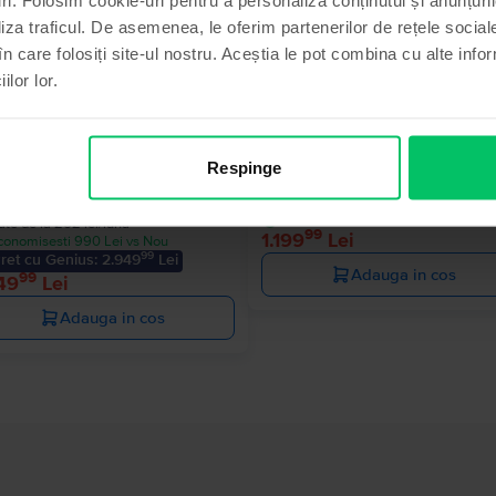
liza traficul. De asemenea, le oferim partenerilor de rețele sociale
în care folosiți site-ul nostru. Aceștia le pot combina cu alte info
ilor lor.
sung Galaxy S24 Ultra 5G Dual
Samsung Galaxy S22 5G Dual S
Phantom Black, 128 GB, Foarte 
Respinge
Livrare estimata:
1-2 zile lucratoar
anium Grey, 256 GB, Excelent
Rate de la 100 lei/luna
Livrare estimata:
1-2 zile lucratoare
Economisesti 770 Lei vs Nou
ate de la 262 lei/luna
99
1.199
Lei
conomisesti 990 Lei vs Nou
99
ret cu Genius: 2.949
Lei
Adauga in cos
99
49
Lei
Adauga in cos