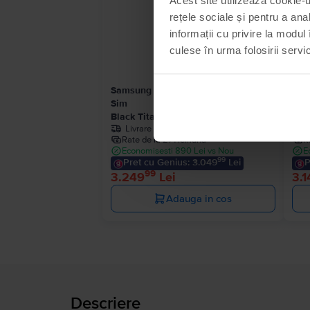
Stoc limitat
rețele sociale și pentru a ana
informații cu privire la modul 
culese în urma folosirii servici
Samsung Galaxy S24 Ultra 5G Dual
Sam
Sim
Sim
Black Titanium, 256 GB, Ca nou
Tit
Livrare estimata:
1-2 zile lucratoare
Rate de la 271 lei/luna
R
Economisesti 890 Lei vs Nou
E
99
Pret cu Genius: 3.049
Lei
P
99
3.249
Lei
3.1
Adauga in cos
Descriere