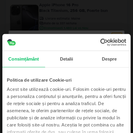
Apple iPhone 16 Pro
Black Titanium, 256 GB, Foarte bun
Livrare estimata:
Maine
Rate de la 337 lei/luna
Economisesti 1.480 Lei vs Nou
99
4.049
Lei
- 200 Lei
Apple MacBook Pro 13″ Touch Bar 2019, i7
Consimțământ
Detalii
Despre
2.8 GHz, 16 GB, Intel Iris Plus Graphics 655
256 GB, Space Gray, Excelent
Livrare estimata:
Maine
Politica de utilizare Cookie-uri
Rate de la 232 lei/luna
99
2.789
Lei
99
Acest site utilizează cookie-uri. Folosim cookie-uri pentru
2.989
Lei
a personaliza conținutul și anunțurile, pentru a oferi funcții
de rețele sociale și pentru a analiza traficul. De
Samsung Galaxy S24 Ultra 5G Dual Sim
asemenea, le oferim partenerilor de rețele sociale, de
Titanium Grey, 256 GB, Excelent
Abonează-te și câștigă!
publicitate și de analize informații cu privire la modul în
Livrare estimata:
Maine
care folosiți site-ul nostru. Aceștia le pot combina cu alte
Rate de la 262 lei/luna
Device-ul mult dorit poate fi al tău cu un pic
Economisesti 990 Lei vs Nou
informații oferite de dvs. sau culese în urma folosirii