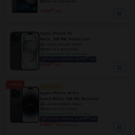
Rate de la 92 lei/luna
99
1.099
Lei
Apple iPhone 15
Black, 128 GB, Foarte bun
Livrare estimata:
Maine
Rate de la 193 lei/luna
Economisesti 790 Lei vs Nou
99
Pret cu Genius: 2.219
Lei
99
2.319
Lei
- 100 Lei
Stoc limitat
Apple iPhone 14 Pro
Space Black, 128 GB, Excelent
Livrare estimata:
Maine
Rate de la 197 lei/luna
Economisesti 1.400 Lei vs Nou
99
Pret cu Genius: 2.209
Lei
99
2.359
Lei
99
2.459
Lei