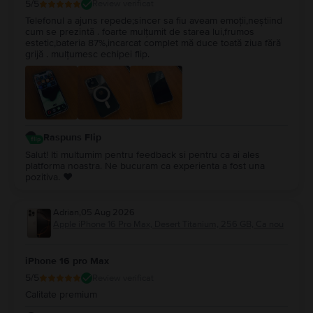
5
/5
Review verificat
Telefonul a ajuns repede;sincer sa fiu aveam emoții,neștiind
cum se prezintă . foarte mulțumit de starea lui,frumos
estetic,bateria 87%,incarcat complet mă duce toată ziua fără
grijă . mulțumesc echipei flip.
Raspuns Flip
Salut! Iti multumim pentru feedback si pentru ca ai ales
platforma noastra. Ne bucuram ca experienta a fost una
pozitiva. ❤️
Adrian
,
05 Aug 2026
Apple iPhone 16 Pro Max, Desert Titanium, 256 GB, Ca nou
iPhone 16 pro Max
5
/5
Review verificat
Calitate premium