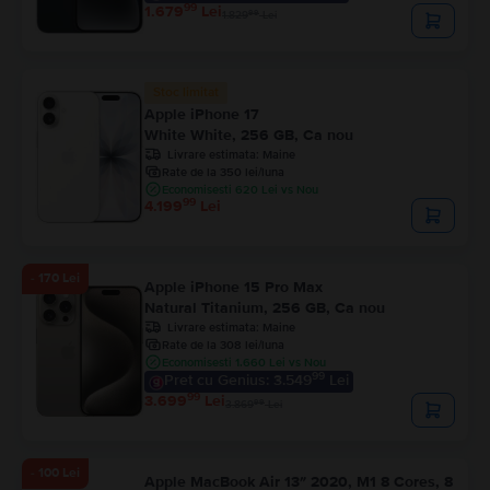
99
1.679
Lei
99
1.829
Lei
Stoc limitat
Apple iPhone 17
White White, 256 GB, Ca nou
Livrare estimata:
Maine
Rate de la 350 lei/luna
Economisesti 620 Lei vs Nou
99
4.199
Lei
- 170 Lei
Apple iPhone 15 Pro Max
Natural Titanium, 256 GB, Ca nou
Livrare estimata:
Maine
Rate de la 308 lei/luna
Economisesti 1.660 Lei vs Nou
99
Pret cu Genius: 3.549
Lei
99
3.699
Lei
99
3.869
Lei
- 100 Lei
Apple MacBook Air 13″ 2020, M1 8 Cores, 8