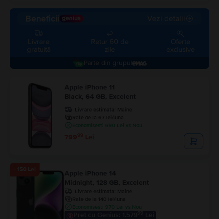
Beneficii
Vezi detalii
Livrare
Retur 60 de
Oferte
gratuită
zile
exclusive
parte din grupul
Apple iPhone 11
Black, 64 GB, Excelent
Livrare estimata:
Maine
Rate de la 67 lei/luna
Economisesti 690 Lei vs Nou
99
799
Lei
- 150 Lei
Apple iPhone 14
Midnight, 128 GB, Excelent
Livrare estimata:
Maine
Rate de la 140 lei/luna
Economisesti 970 Lei vs Nou
99
Pret cu Genius: 1.579
Lei