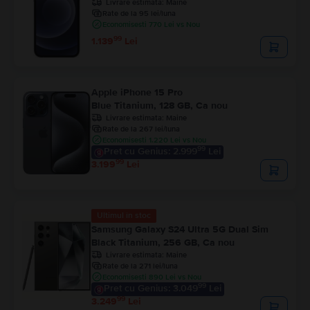
Livrare estimata:
Maine
Rate de la 95 lei/luna
Economisesti 770 Lei vs Nou
99
1.139
Lei
Apple iPhone 15 Pro
Blue Titanium, 128 GB, Ca nou
Livrare estimata:
Maine
Rate de la 267 lei/luna
Economisesti 1.220 Lei vs Nou
99
Pret cu Genius: 2.999
Lei
99
3.199
Lei
Ultimul în stoc
Samsung Galaxy S24 Ultra 5G Dual Sim
Black Titanium, 256 GB, Ca nou
Livrare estimata:
Maine
Rate de la 271 lei/luna
Economisesti 890 Lei vs Nou
99
Pret cu Genius: 3.049
Lei
99
3.249
Lei