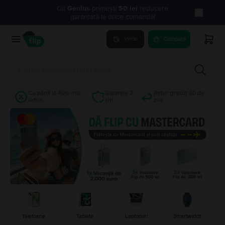
Flip.ro | Produse recondiționate cu -40% mai ieftine
Cu
Genius
primești
50 lei
reducere
garantată la orice comandă!
Vinde
Cumpara
Cu până la 40% mai
Garanție 2
Retur gratuit 30 de
ieftin
ani
zile
Telefoane
Tablete
Laptopuri
Smartwatch