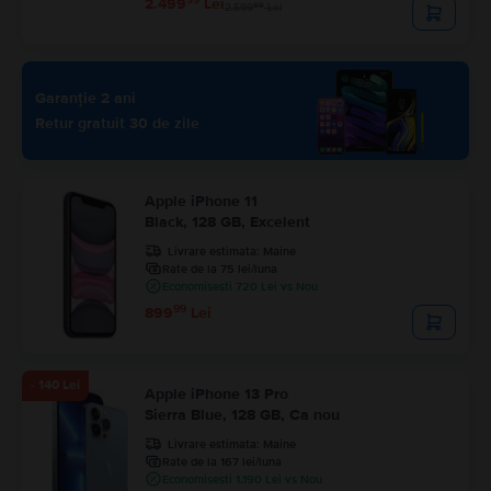
2.499
Lei
99
2.599
Lei
Garanție 2 ani
Retur gratuit 30 de zile
Apple iPhone 11
Black, 128 GB, Excelent
Livrare estimata:
Maine
Rate de la 75 lei/luna
Economisesti 720 Lei vs Nou
99
899
Lei
- 140 Lei
Apple iPhone 13 Pro
Sierra Blue, 128 GB, Ca nou
Livrare estimata:
Maine
Rate de la 167 lei/luna
Economisesti 1.190 Lei vs Nou