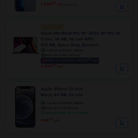
99
1.999
Lei
99
2.139
Lei
Stoc limitat
Apple MacBook Pro 16″ 2021, M1 Pro 10
Cores, 16 GB, 16 core GPU
512 GB, Space Gray, Excelent
Livrare estimata:
Maine
Rate de la 442 lei/luna
99
Pret cu Genius: 4.799
Lei
99
5.299
Lei
Apple iPhone 12 mini
Black, 64 GB, Ca nou
Livrare estimata:
Maine
Rate de la 79 lei/luna
Economisesti 710 Lei vs Nou
99
949
Lei