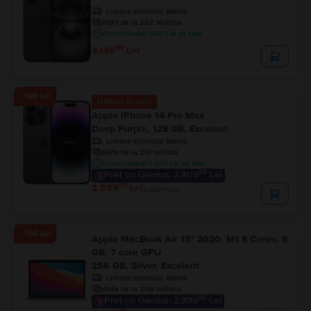
Livrare estimata:
Maine
Rate de la 262 lei/luna
Economisesti 660 Lei vs Nou
99
3.149
Lei
- 100 Lei
Ultimul în stoc
Apple iPhone 14 Pro Max
Deep Purple, 128 GB, Excelent
Livrare estimata:
Maine
Rate de la 213 lei/luna
Economisesti 1.370 Lei vs Nou
99
Pret cu Genius: 2.409
Lei
99
2.559
Lei
99
2.659
Lei
- 100 Lei
Apple MacBook Air 13″ 2020, M1 8 Cores, 8
GB, 7 core GPU
256 GB, Silver, Excelent
Livrare estimata:
Maine
Rate de la 208 lei/luna
99
Pret cu Genius: 2.399
Lei
99