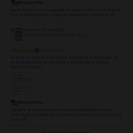
Raspuns Flip
Salut! Ne bucuram ca experienta avuta a fost una de 5 stele
si iti multumim pentru timpul acordat scrierii recenziei. 😊
phone user
,
05 Aug 2026
Apple iPhone 16, White, 128 GB, Ca nou
5
/5
Review verificat
In afara nu are nici o problema, are baterie la 92% ceea ce
mi se pare foarte ok. Imi place telefonul foarte muuult.
Recomand siteul
Raspuns Flip
Salutare! Iti multumim pentru opinia impartasita si pentru
increderea acordata. Ne bucuram ca experienta ta a fost una
buna. 😍
Vezi mai multe review-uri