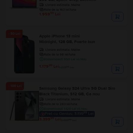
Livrare estimata:
Maine
Rate de la 163 lei/luna
99
1.959
Lei
- 50 Lei
Apple iPhone 13 mini
Midnight, 128 GB, Foarte bun
Livrare estimata:
Maine
Rate de la 98 lei/luna
Economisesti 950 Lei vs Nou
99
1.179
Lei
99
1.229
Lei
- 100 Lei
Samsung Galaxy S24 Ultra 5G Dual Sim
Black Titanium, 512 GB, Ca nou
Livrare estimata:
Maine
Rate de la 283 lei/luna
Economisesti 1.120 Lei vs Nou
99
Pret cu Genius: 3.199
Lei
99
3.399
Lei
99
3.499
Lei