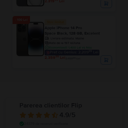
2.319
Lei
- 100 Lei
Stoc limitat
Apple iPhone 14 Pro
Space Black, 128 GB, Excelent
Livrare estimata:
Maine
Rate de la 197 lei/luna
Economisesti 1.400 Lei vs Nou
99
Pret cu Genius: 2.209
Lei
99
2.359
Lei
99
2.459
Lei
Parerea clientilor Flip
4.9
/5
24379 de recenzii verificate