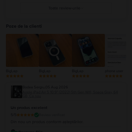
Toate review-urile
5
4
Poze de la clienti
3
2
1
BigLap
BigLap
BigLap
phone user
Bodea Sergiu
,
05 Aug 2026
Apple iPad Air 5 10.9" (2022) 5th Gen Wifi, Space Gray, 64
GB, Ca nou
Un produs excelent
5
/5
Review verificat
Din nou un produs conform așteptărilor.