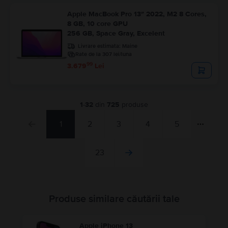
Apple MacBook Pro 13″ 2022, M2 8 Cores,
8 GB, 10 core GPU
256 GB, Space Gray, Excelent
Livrare estimata:
Maine
Rate de la 307 lei/luna
99
3.679
Lei
1
-
32
din
725
produse
1
2
3
4
5
23
Produse similare căutării tale
Apple iPhone 13