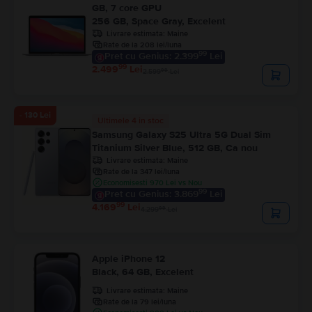
GB, 7 core GPU
256 GB, Space Gray, Excelent
Livrare estimata:
Maine
Rate de la 208 lei/luna
99
Pret cu Genius: 2.399
Lei
99
2.499
Lei
99
2.599
Lei
- 130 Lei
Ultimele 4 in stoc
Samsung Galaxy S25 Ultra 5G Dual Sim
Titanium Silver Blue, 512 GB, Ca nou
Livrare estimata:
Maine
Rate de la 347 lei/luna
Economisesti 970 Lei vs Nou
99
Pret cu Genius: 3.869
Lei
99
4.169
Lei
99
4.299
Lei
Apple iPhone 12
Black, 64 GB, Excelent
Livrare estimata:
Maine
Rate de la 79 lei/luna