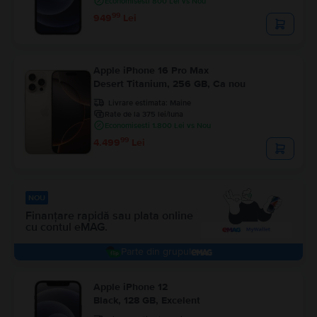
Economisesti 800 Lei vs Nou
99
949
Lei
Apple iPhone 16 Pro Max
Desert Titanium, 256 GB, Ca nou
Livrare estimata:
Maine
Rate de la 375 lei/luna
Economisesti 1.800 Lei vs Nou
99
4.499
Lei
NOU
Finanțare rapidă sau plata online
cu contul eMAG.
parte din grupul
Apple iPhone 12
Black, 128 GB, Excelent