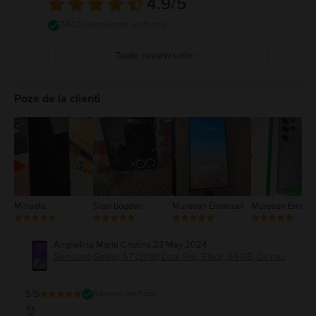
4.9
/5
24421 de recenzii verificate
Toate review-urile
5
4
Poze de la clienti
3
2
1
Mihaela
Stan bogdan
Muresan Emanuel
Muresan Emanu
Anghelina Maria Cristina
,
23 May 2024
Samsung Galaxy A7 (2018) Dual Sim, Black, 64 GB, Ca nou
5
/5
Review verificat
👌