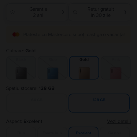
Garantie
Retur gratuit
❯
❯
2 ani
in 30 zile
Plătește cu Mastercard și poți câștiga o vacanță!
Culoare:
Gold
Black
Blue
Pink
Gold
Spatiu stocare:
128 GB
64 GB
128 GB
Aspect:
Excelent
Vezi detalii
Bun
Foarte bun
Ca nou
Excelent