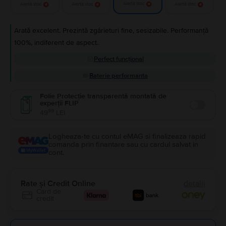
Alertă stoc
Alertă stoc
Alertă stoc
Alertă stoc
Arată excelent. Prezintă zgârieturi fine, sesizabile. Performanță
100%, indiferent de aspect.
Perfect funcțional
Baterie performanta
Folie Protecție transparentă montată de
experții FLIP
Enable
99
49
LEI
Logheaza-te cu contul eMAG si finalizeaza rapid
comanda prin finantare sau cu cardul salvat in
cont.
Rate și Credit Online
detalii
Card de
credit