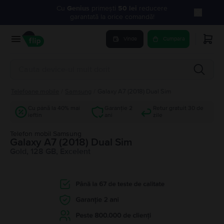
Cu
Genius
primești
50 lei
reducere
garantată la orice comandă!
Vinde
Cumpara
Telefoane mobile
/
Samsung
/
Galaxy A7 (2018) Dual Sim
Cu până la 40% mai
Garanție 2
Retur gratuit 30 de
ieftin
ani
zile
Telefon mobil Samsung
Galaxy A7 (2018) Dual Sim
Gold, 128 GB, Excelent