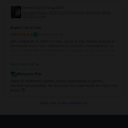
Kerekes Dan
,
07 Aug 2026
Samsung Galaxy S23 Plus 5G Dual Sim, Phantom Black,
512 GB, Ca nou
Aspect ca si nou
5
/5
Review verificat
Am cumparat un S23+ ca nou, acum 2 zile, livrare a doua zi
dimineata era in box, telefonul se prezinta impecabilnici nu
zici ca a fost folosit, functioneaza ok pana acum, inca nu mi-
am transferat vechiul telefon, deci nu stiu inca tot despre el,
ambalarea e impecabila si garantia 2 ani voi reveni mai tarziu
Vezi mai mult
cand voi incepe sa-l folosesc.
Raspuns Flip
Salut! Iti multumim pentru opinia impartasita si pentru
increderea acordata. Ne bucuram ca experienta ta a fost una
buna. 😍
Vezi mai multe review-uri