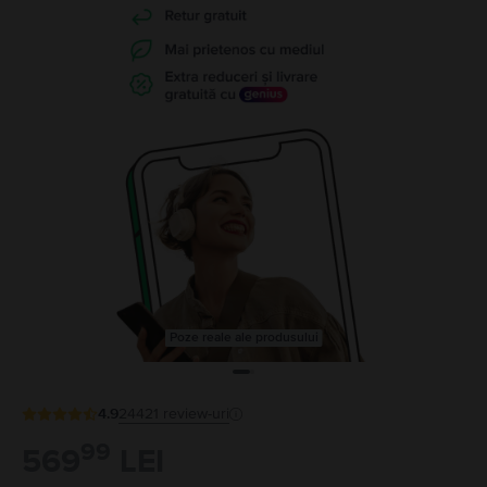
Poze reale ale produsului
4.9
24421
review-uri
99
569
LEI