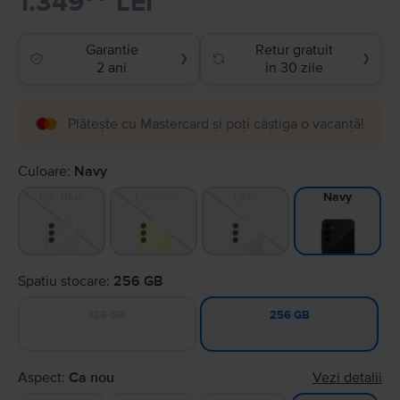
1.349
LEI
Garantie
Retur gratuit
❯
❯
2 ani
in 30 zile
Plătește cu Mastercard și poți câștiga o vacanță!
Culoare:
Navy
Ice Blue
Lemon
Lilac
Navy
Spatiu stocare:
256 GB
128 GB
256 GB
Aspect:
Ca nou
Vezi detalii