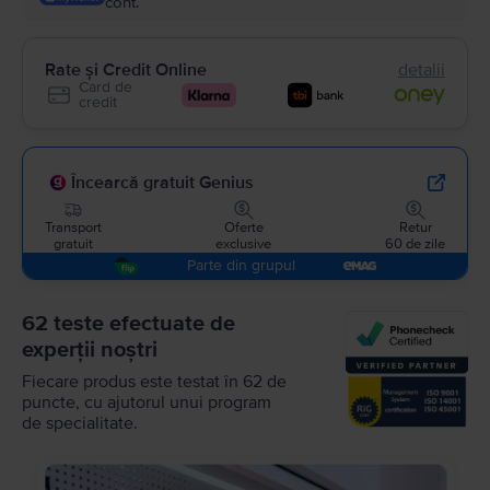
cont.
Rate și Credit Online
detalii
Card de
credit
Încearcă gratuit Genius
Transport
Oferte
Retur
gratuit
exclusive
60 de zile
Parte din grupul
62 teste efectuate de
experții noștri
Fiecare produs este testat în 62 de
puncte, cu ajutorul unui program
de specialitate.