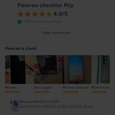
Parerea clientilor Flip
4.9
/5
24388 de recenzii verificate
Toate review-urile
5
4
Poze de la clienti
3
2
1
Mihaela
Stan bogdan
Muresan Emanuel
Muresan Emanu
Miklosi Judith
,
29 Jun 2026
Samsung Galaxy A55 5G, Ice Blue, 256 GB, Ca nou