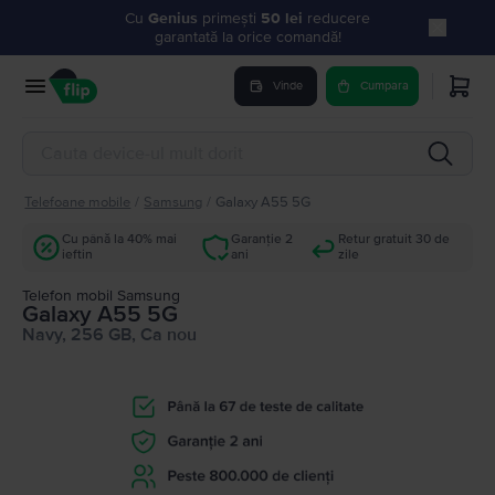
Cu
Genius
primești
50 lei
reducere
garantată la orice comandă!
Vinde
Cumpara
Telefoane mobile
/
Samsung
/
Galaxy A55 5G
Cu până la 40% mai
Garanție 2
Retur gratuit 30 de
ieftin
ani
zile
Telefon mobil Samsung
Galaxy A55 5G
Navy, 256 GB, Ca nou