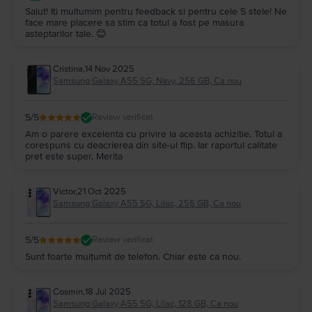
Salut! Iti multumim pentru feedback si pentru cele 5 stele! Ne
face mare placere sa stim ca totul a fost pe masura
asteptarilor tale. 😊
Cristina
,
14 Nov 2025
Samsung Galaxy A55 5G, Navy, 256 GB, Ca nou
5
/5
Review verificat
Am o parere excelenta cu privire la aceasta achizitie. Totul a
corespuns cu deacrierea din site-ul flip. Iar raportul calitate
pret este super. Merita
Victor
,
21 Oct 2025
Samsung Galaxy A55 5G, Lilac, 256 GB, Ca nou
5
/5
Review verificat
Sunt foarte mulțumit de telefon. Chiar este ca nou.
Cosmin
,
18 Jul 2025
Samsung Galaxy A55 5G, Lilac, 128 GB, Ca nou