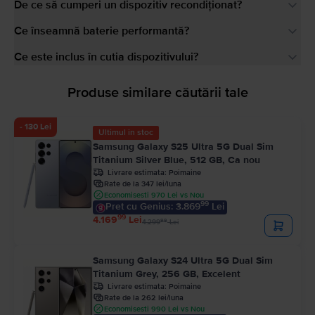
De ce să cumperi un dispozitiv recondiționat?
Ce înseamnă baterie performantă?
Ce este inclus în cutia dispozitivului?
Produse similare căutării tale
- 130 Lei
Ultimul în stoc
Samsung Galaxy S25 Ultra 5G Dual Sim
Titanium Silver Blue, 512 GB, Ca nou
Livrare estimata:
Poimaine
Rate de la 347 lei/luna
Economisesti 970 Lei vs Nou
99
Pret cu Genius: 3.869
Lei
99
4.169
Lei
99
4.299
Lei
Samsung Galaxy S24 Ultra 5G Dual Sim
Titanium Grey, 256 GB, Excelent
Livrare estimata:
Poimaine
Rate de la 262 lei/luna
Economisesti 990 Lei vs Nou