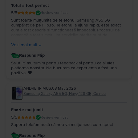
Totul a fost perfect
5
/5
Review verificat
Sunt foarte mulțumită de telefonul Samsung A55 5G
cumpărat de pe Flip.ro. Telefonul a ajuns rapid, este exact
cum a fost descris și funcționează impecabil. Procesul de
comandă a fost simplu, iar serviciile oferite sunt de
încredere. Recomand cu încredere Flip.ro tuturor celor care
Vezi mai mult
doresc un telefon de calitate la un preț bun. Mulțumesc
Raspuns Flip
Salut! Iti multumim pentru feedback si pentru ca ai ales
platforma noastra. Ne bucuram ca experienta a fost una
pozitiva. ❤️
ANDREI IRIMUS
,
08 May 2026
Samsung Galaxy A55 5G, Navy, 128 GB, Ca nou
Foarte mulțumit
5
/5
Review verificat
Superb telefon arată că nou va mulțumesc cu respect
Raspuns Flip