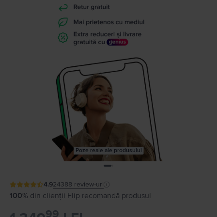
Poze reale ale produsului
4.9
24388
review-uri
100%
din clienții Flip recomandă produsul
99