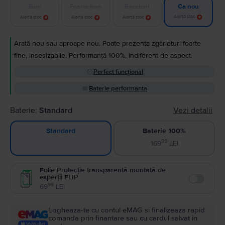
Bun
Foarte bun
Excelent
Ca nou
Alertă stoc
Alertă stoc
Alertă stoc
Alertă stoc
Arată nou sau aproape nou. Poate prezenta zgârieturi foarte
fine, insesizabile. Performanță 100%, indiferent de aspect.
Perfect funcțional
Baterie performanta
Baterie:
Standard
Vezi detalii
Baterie 100%
Standard
99
169
LEI
Folie Protecție transparentă montată de
experții FLIP
Enable
99
69
LEI
Logheaza-te cu contul eMAG si finalizeaza rapid
comanda prin finantare sau cu cardul salvat in