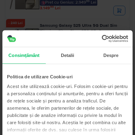
99
Pret cu Genius: 2.949
Lei
99
3.149
Lei
- 240 Lei
Samsung Galaxy S25 Ultra 5G Dual Sim
Titanium Silver Blue, 256 GB, Ca nou
Livrare estimata:
Poimaine
Rate de la 333 lei/luna
Economisesti 700 Lei vs Nou
Consimțământ
Detalii
Despre
99
3.999
Lei
99
4.239
Lei
Politica de utilizare Cookie-uri
Acest site utilizează cookie-uri. Folosim cookie-uri pentru
a personaliza conținutul și anunțurile, pentru a oferi funcții
de rețele sociale și pentru a analiza traficul. De
asemenea, le oferim partenerilor de rețele sociale, de
Descriere
publicitate și de analize informații cu privire la modul în
Telefon mobil Samsung Galaxy A55 5G, Navy, 256 GB, Ca nou
care folosiți site-ul nostru. Aceștia le pot combina cu alte
Vezi mai mult
informații oferite de dvs. sau culese în urma folosirii