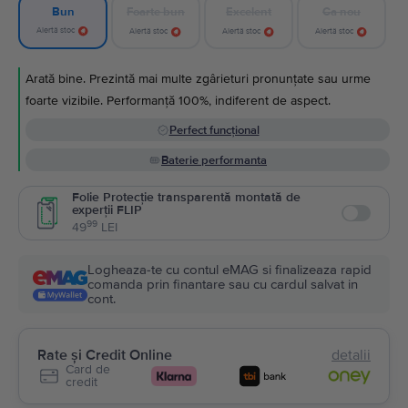
Foarte bun
Excelent
Ca nou
Bun
Alertă stoc
Alertă stoc
Alertă stoc
Alertă stoc
Arată bine. Prezintă mai multe zgârieturi pronunțate sau urme
foarte vizibile. Performanță 100%, indiferent de aspect.
Perfect funcțional
Baterie performanta
Folie Protecție transparentă montată de
experții FLIP
Enable
99
49
LEI
Logheaza-te cu contul eMAG si finalizeaza rapid
comanda prin finantare sau cu cardul salvat in
cont.
Rate și Credit Online
detalii
Card de
credit