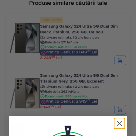
Produse similare căutării tale
Stoc limitat
Samsung Galaxy S24 Ultra 5G Dual Sim
Black Titanium, 256 GB, Ca nou
Livrare estimata:
1-2 zile lucratoare
Rate de la 271 lei/luna
Economisesti 890 Lei vs Nou
99
Pret cu Genius: 3.049
Lei
99
3.249
Lei
Samsung Galaxy S24 Ultra 5G Dual Sim
Titanium Grey, 256 GB, Excelent
Livrare estimata:
1-2 zile lucratoare
Rate de la 262 lei/luna
Economisesti 990 Lei vs Nou
99
Pret cu Genius: 2.949
Lei
99
3.149
Lei
Samsung Galaxy S22 5G Dual Sim
Phantom Black, 128 GB, Foarte bun