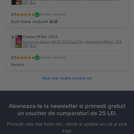
GB, Bun
5
/5
Review verificat
Sunt foarte mulțumit 😁😁
Cristian
,
14 Dec 2023
Samsung Galaxy A52S 5G Dual Sim, Awesome White, 256
GB, Bun
5
/5
Review verificat
Perfect
Vezi mai multe review-uri
Aboneaza-te la newsletter si primesti gratuit
un voucher de cumparaturi de 25 LEI.
Primesti cele mai fresh stiri, oferte si update-uri cat ai zice
Flip!