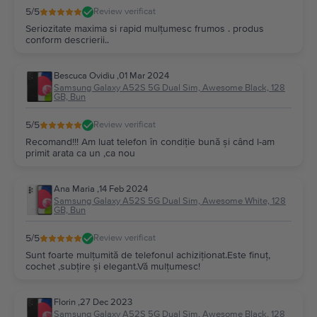
5
/5
Review verificat
Seriozitate maxima si rapid mulțumesc frumos . produs
conform descrierii..
Bescuca Ovidiu
,
01 Mar 2024
Samsung Galaxy A52S 5G Dual Sim, Awesome Black, 128
GB, Bun
5
/5
Review verificat
Recomand!!! Am luat telefon în condiție bună și când l-am
primit arata ca un ,ca nou
Ana Maria
,
14 Feb 2024
Samsung Galaxy A52S 5G Dual Sim, Awesome White, 128
GB, Bun
5
/5
Review verificat
Sunt foarte mulțumită de telefonul achiziționat.Este finuț,
cochet ,subțire și elegant.Vă mulțumesc!
Florin
,
27 Dec 2023
Samsung Galaxy A52S 5G Dual Sim, Awesome Black, 128