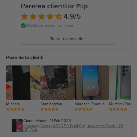
Parerea clientilor Flip
4.9
/5
24392 de recenzii verificate
Toate review-urile
5
4
Poze de la clienti
3
2
1
Mihaela
Stan bogdan
Muresan Emanuel
Muresan Emanu
Cioran Marian
,
21 Feb 2025
Samsung Galaxy A52S 5G Dual Sim, Awesome Black, 128
GB, Bun