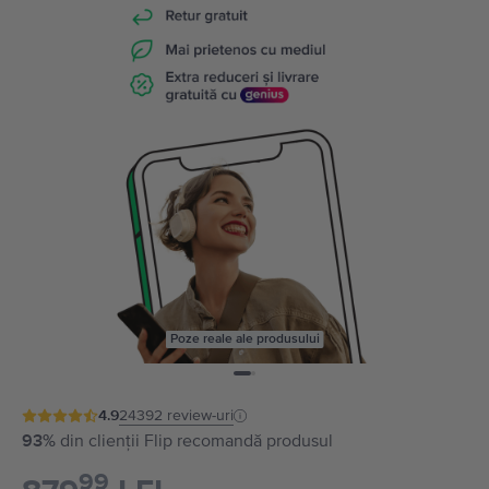
Poze reale ale produsului
4.9
24392
review-uri
93%
din clienții Flip recomandă produsul
99