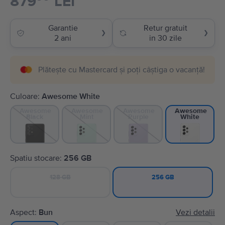
879
LEI
Garantie
Retur gratuit
❯
❯
2 ani
in 30 zile
Plătește cu Mastercard și poți câștiga o vacanță!
Culoare:
Awesome White
Awesome
Awesome
Awesome
Awesome
Black
Mint
Purple
White
Spatiu stocare:
256 GB
128 GB
256 GB
Aspect:
Bun
Vezi detalii