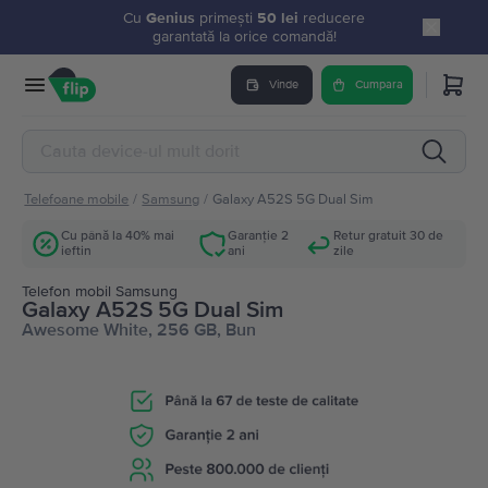
Cu
Genius
primești
50 lei
reducere
garantată la orice comandă!
Vinde
Cumpara
Telefoane mobile
/
Samsung
/
Galaxy A52S 5G Dual Sim
Cu până la 40% mai
Garanție 2
Retur gratuit 30 de
ieftin
ani
zile
Telefon mobil Samsung
Galaxy A52S 5G Dual Sim
Awesome White, 256 GB, Bun