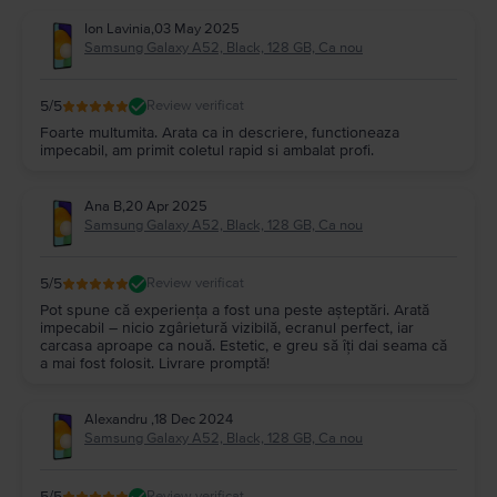
Ion Lavinia
,
03 May 2025
Samsung Galaxy A52, Black, 128 GB, Ca nou
5
/5
Review verificat
Foarte multumita. Arata ca in descriere, functioneaza
impecabil, am primit coletul rapid si ambalat profi.
Ana B
,
20 Apr 2025
Samsung Galaxy A52, Black, 128 GB, Ca nou
5
/5
Review verificat
Pot spune că experiența a fost una peste așteptări. Arată
impecabil – nicio zgârietură vizibilă, ecranul perfect, iar
carcasa aproape ca nouă. Estetic, e greu să îți dai seama că
a mai fost folosit. Livrare promptă!
Alexandru
,
18 Dec 2024
Samsung Galaxy A52, Black, 128 GB, Ca nou
5
/5
Review verificat