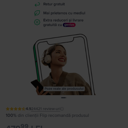
Poze reale ale produsului
4.9
24421
review-uri
100%
din clienții Flip recomandă produsul
99