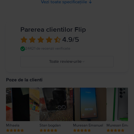
Vezi toate specificațiile
Parerea clientilor Flip
4.9
/5
24421 de recenzii verificate
Toate review-urile
5
4
Poze de la clienti
3
2
1
Mihaela
Stan bogdan
Muresan Emanuel
Muresan Emanu