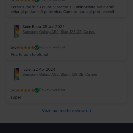
Ecran superb cu culori vibrante și luminozitate suficientă
chiar și pe lumină puternica. Camera buna și preț accesibil
Sorin Bratu
,
05 Jun 2024
Samsung Galaxy A52, Blue, 128 GB, Ca nou
5
/5
Review verificat
Foarte bun telefonul
lucian
,
22 Apr 2024
Samsung Galaxy A52, Black, 128 GB, Ca nou
5
/5
Review verificat
super
Vezi mai multe review-uri