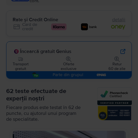
cont.
Rate și Credit Online
detalii
Card de
credit
Încearcă gratuit Genius
Transport
Oferte
Retur
gratuit
exclusive
60 de zile
Parte din grupul
62 teste efectuate de
experții noștri
Fiecare produs este testat în 62 de
puncte, cu ajutorul unui program
de specialitate.