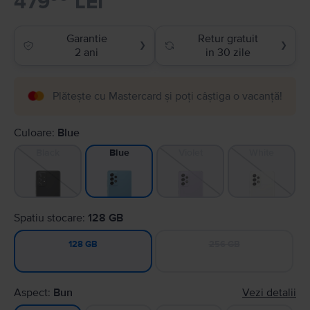
479
LEI
Garantie
Retur gratuit
❯
❯
2 ani
in 30 zile
Plătește cu Mastercard și poți câștiga o vacanță!
Culoare:
Blue
Black
Violet
White
Blue
Spatiu stocare:
128 GB
256 GB
128 GB
Aspect:
Bun
Vezi detalii