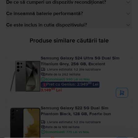
De ce să cumperi un dispozitiv recondiționat?
Ce înseamnă baterie performantă?
Ce este inclus în cutia dispozitivului?
Produse similare căutării tale
Samsung Galaxy S24 Ultra 5G Dual Sim
Titanium Grey, 256 GB, Excelent
Livrare estimata:
1-2 zile lucratoare
Rate de la 262 lei/luna
Economisesti 990 Lei vs Nou
99
Pret cu Genius: 2.949
Lei
99
3.149
Lei
Samsung Galaxy S22 5G Dual Sim
Phantom Black, 128 GB, Foarte bun
Livrare estimata:
1-2 zile lucratoare
Rate de la 100 lei/luna
Economisesti 770 Lei vs Nou