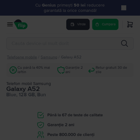
Cu
Genius
primești
50 lei
reducere
garantată la orice comandă!
Vinde
Cumpara
Telefoane mobile
/
Samsung
/
Galaxy A52
Cu până la 40% mai
Garanție 2
Retur gratuit 30 de
ieftin
ani
zile
Telefon mobil Samsung
Galaxy A52
Blue, 128 GB, Bun