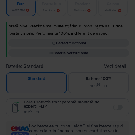
Foarte bun
Excelent
Ca nou
Bun
Alertă stoc
Alertă stoc
Alertă stoc
Alertă stoc
Arată bine. Prezintă mai multe zgârieturi pronunțate sau urme
foarte vizibile. Performanță 100%, indiferent de aspect.
Perfect funcțional
Baterie performanta
Baterie:
Standard
Vezi detalii
Baterie 100%
Standard
99
169
LEI
Folie Protecție transparentă montată de
experții FLIP
Enable
99
49
LEI
Logheaza-te cu contul eMAG si finalizeaza rapid
comanda prin finantare sau cu cardul salvat in