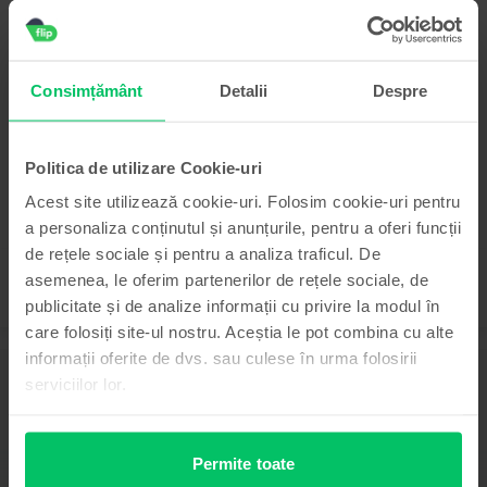
99
1.199
Lei
- 240 Lei
Samsung Galaxy S25 Ultra 5G Dual Sim
Titanium Silver Blue, 256 GB, Ca nou
Consimțământ
Detalii
Despre
Livrare estimata:
1-2 zile lucratoare
Rate de la 333 lei/luna
Economisesti 700 Lei vs Nou
Politica de utilizare Cookie-uri
99
3.999
Lei
99
4.239
Lei
Acest site utilizează cookie-uri. Folosim cookie-uri pentru
a personaliza conținutul și anunțurile, pentru a oferi funcții
de rețele sociale și pentru a analiza traficul. De
asemenea, le oferim partenerilor de rețele sociale, de
publicitate și de analize informații cu privire la modul în
care folosiți site-ul nostru. Aceștia le pot combina cu alte
informații oferite de dvs. sau culese în urma folosirii
Descriere
serviciilor lor.
Telefon mobil Samsung Galaxy A52, Blue, 128 GB, Bun
Cauti un telefon ieftin si bun? Specificatiile unui Samsung Galaxy A52 s-ar
putea sa te impresioneze, desi pretul acestui telefon este mai mult decat
Permite toate
tentant, mai ales daca il comanzi de pe Flip.ro. Ce trebuie sa stii despre