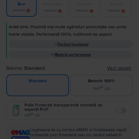
Foarte bun
Excelent
Ca nou
Bun
Alertă stoc
Alertă stoc
Alertă stoc
Alertă stoc
Arată bine. Prezintă mai multe zgârieturi pronunțate sau urme
foarte vizibile. Performanță 100%, indiferent de aspect.
Perfect funcțional
Baterie performanta
Baterie:
Standard
Vezi detalii
Baterie 100%
Standard
99
169
LEI
Folie Protecție transparentă montată de
experții FLIP
Enable
99
49
LEI
Logheaza-te cu contul eMAG si finalizeaza rapid
comanda prin finantare sau cu cardul salvat in