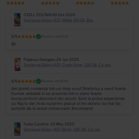
CZELL ZOLTAN
,
09 Oct 2024
Samsung Galaxy A51, White, 64 GB, Bun
5
/5
Review verificat
👍
Popescu Georgian
,
29 Jun 2025
Samsung Galaxy A51, Crush Silver, 128 GB, Ca nou
5
/5
Review verificat
Am primit comanda într-un timp scurt.Telefonul a venit foarte
frumos ambalat si se prezinta într-o stare foarte
buna,conform descrierii din anunt. Sunt la prima experienta
cu flip.ro dar m-au surprins placut si imi doresc sa mai fac
achizitii de la acest comerciant. Recomand!
Tudor Carolina
,
03 May 2025
Samsung Galaxy A51, Black, 128 GB, Ca nou