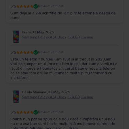
5
/5
Review verificat
Sunt deja la a 2-a achiziție de la flip.ro.telefoanele destul de
bune.
Ionita
,
02 May 2025
Samsung Galaxy A51, Black, 128 GB, Ca nou
5
/5
Review verificat
Este un telefon f bun,eu l.am avut si in trecut in 2020,am
vrut sa cumpar unul ,inca nu l.am folosit dar cum a venit,mi-a
facut o impresie f buna+ca am cerut baterie noua la telefon
ca sa stau fara griji,va multumesc mult flip.ro,recomand cu
incredere!!!
Cazila Mariana
,
02 May 2025
Samsung Galaxy A51, Black, 128 GB, Ca nou
5
/5
Review verificat
Foarte bun pot sa spun ca e nou dacă cumpărăm unul nou
nu era asa bun sunt foarte mulțumită mulțumesc sunteți de
nota 1000 felicitări recomand cu dram