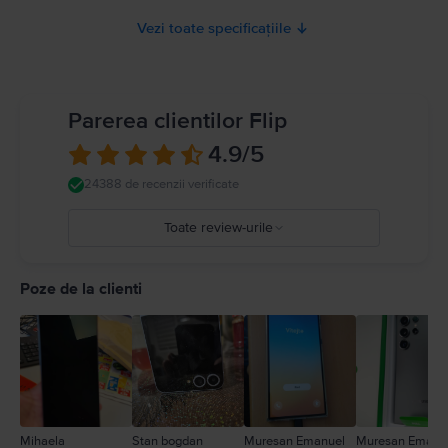
Vezi toate specificațiile
Parerea clientilor Flip
4.9
/5
24388 de recenzii verificate
Toate review-urile
5
4
Poze de la clienti
3
2
1
Mihaela
Stan bogdan
Muresan Emanuel
Muresan Emanu