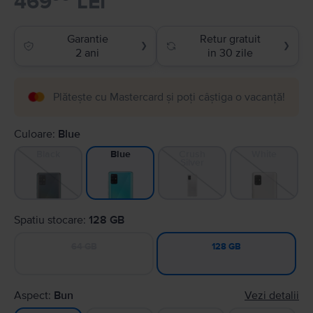
469
LEI
Garantie
Retur gratuit
❯
❯
2 ani
in 30 zile
Plătește cu Mastercard și poți câștiga o vacanță!
Culoare:
Blue
Black
Crush
White
Blue
Silver
Spatiu stocare:
128 GB
64 GB
128 GB
Aspect:
Bun
Vezi detalii