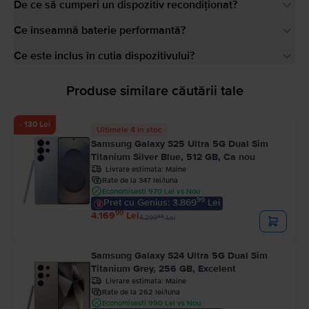
De ce să cumperi un dispozitiv recondiționat?
Ce înseamnă baterie performantă?
Ce este inclus în cutia dispozitivului?
Produse similare căutării tale
- 130 Lei
Ultimele 4 in stoc
Samsung Galaxy S25 Ultra 5G Dual Sim
Titanium Silver Blue, 512 GB, Ca nou
Livrare estimata:
Maine
Rate de la 347 lei/luna
Economisesti 970 Lei vs Nou
99
Pret cu Genius: 3.869
Lei
99
4.169
Lei
99
4.299
Lei
Samsung Galaxy S24 Ultra 5G Dual Sim
Titanium Grey, 256 GB, Excelent
Livrare estimata:
Maine
Rate de la 262 lei/luna
Economisesti 990 Lei vs Nou