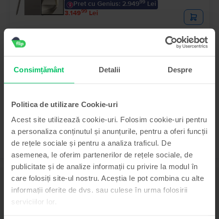
99
Pret cu Genius: 2.949
Lei
99
3.149
Lei
- 240 Lei
Samsung Galaxy S25 Ultra 5G Dual Sim
Titanium Silver Blue, 256 GB, Ca nou
Livrare estimata:
Maine
Consimțământ
Detalii
Despre
Rate de la 333 lei/luna
Economisesti 700 Lei vs Nou
99
3.999
Lei
99
4.239
Lei
Politica de utilizare Cookie-uri
Acest site utilizează cookie-uri. Folosim cookie-uri pentru
a personaliza conținutul și anunțurile, pentru a oferi funcții
de rețele sociale și pentru a analiza traficul. De
asemenea, le oferim partenerilor de rețele sociale, de
publicitate și de analize informații cu privire la modul în
care folosiți site-ul nostru. Aceștia le pot combina cu alte
Descriere
informații oferite de dvs. sau culese în urma folosirii
Telefon mobil Samsung Galaxy A51, Blue, 128 GB, Bun
serviciilor lor.
Noutatea pe care o aduce Samsung Galaxy A50 este Infinity-O Display, prin
care ofera o experienta de utilizare cu totul aparte, pe un ecran larg.