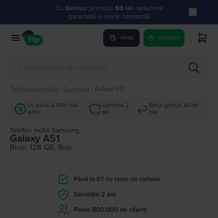
Cu
Genius
primești
50 lei
reducere
garantată la orice comandă!
Vinde
Cumpara
Telefoane mobile
/
Samsung
/
Galaxy A51
Cu până la 40% mai
Garanție 2
Retur gratuit 30 de
ieftin
ani
zile
Telefon mobil Samsung
Galaxy A51
Blue, 128 GB, Bun