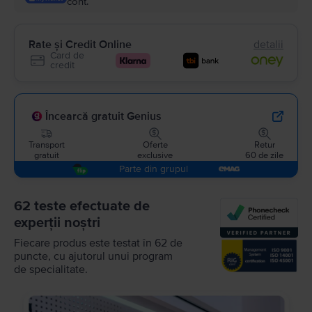
cont.
Rate și Credit Online
detalii
Card de
credit
Încearcă gratuit Genius
Transport
Oferte
Retur
gratuit
exclusive
60 de zile
Parte din grupul
62 teste efectuate de
experții noștri
Fiecare produs este testat în 62 de
puncte, cu ajutorul unui program
de specialitate.