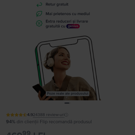
Poze reale ale produsului
4.9
24388
review-uri
94%
din clienții Flip recomandă produsul
99