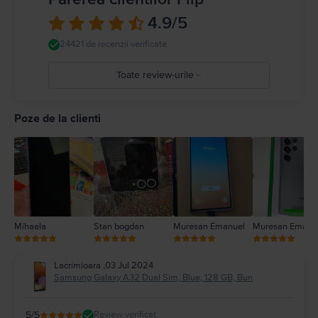
4.9
/5
24421 de recenzii verificate
Toate review-urile
5
4
Poze de la clienti
3
2
1
Mihaela
Stan bogdan
Muresan Emanuel
Muresan Emanu
Lacrimioara
,
03 Jul 2024
Samsung Galaxy A32 Dual Sim, Blue, 128 GB, Bun
5
/5
Review verificat