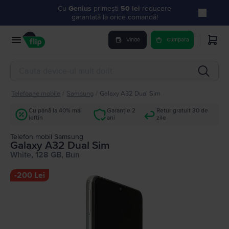
Cu
Genius
primești
50 lei
reducere
garantată la orice comandă!
Vinde
Cumpara
Telefoane mobile
/
Samsung
/
Galaxy A32 Dual Sim
Cu până la 40% mai
Garanție 2
Retur gratuit 30 de
ieftin
ani
zile
Telefon mobil Samsung
Galaxy A32 Dual Sim
White, 128 GB, Bun
-
200 Lei