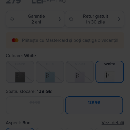
279
LEI
479
Lei
Garantie
Retur gratuit
❯
❯
2 ani
in 30 zile
Plătește cu Mastercard și poți câștiga o vacanță!
Culoare:
White
Black
Blue
Violet
White
Spatiu stocare:
128 GB
64 GB
128 GB
Aspect:
Bun
Vezi detalii