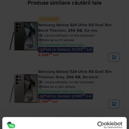
Produse similare căutării tale
Stoc limitat
Samsung Galaxy S24 Ultra 5G Dual Sim
Black Titanium, 256 GB, Ca nou
Livrare estimata:
1-2 zile lucratoare
Rate de la 271 lei/luna
Economisesti 890 Lei vs Nou
99
Pret cu Genius: 3.049
Lei
99
3.249
Lei
Samsung Galaxy S24 Ultra 5G Dual Sim
Titanium Grey, 256 GB, Excelent
Livrare estimata:
1-2 zile lucratoare
Rate de la 262 lei/luna
Economisesti 990 Lei vs Nou
99
Pret cu Genius: 2.949
Lei
99
3.149
Lei
Samsung Galaxy S22 5G Dual Sim
Phantom Black, 128 GB, Foarte bun