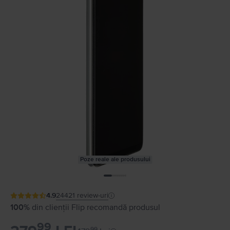
Poze reale ale produsului
4.9
24421
review-uri
100%
din clienții Flip recomandă produsul
99
99