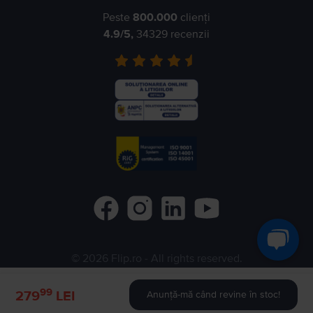
Peste
800.000
clienți
4.9
/5,
34329
recenzii
©
2026
Flip.ro
- All rights reserved.
Flip.bg
Flip.gr
Rejoy.hu
99
279
LEI
Anunță-mă când revine în stoc!