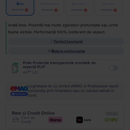
Foarte bun
Excelent
Ca nou
Bun
Alertă stoc
Alertă stoc
Alertă stoc
Alertă stoc
Arată bine. Prezintă mai multe zgârieturi pronunțate sau urme
foarte vizibile. Performanță 100%, indiferent de aspect.
Perfect funcțional
Baterie performanta
Folie Protecție transparentă montată de
experții FLIP
Enable
99
49
LEI
Logheaza-te cu contul eMAG si finalizeaza rapid
comanda prin finantare sau cu cardul salvat in
cont.
Rate și Credit Online
detalii
Card de
credit