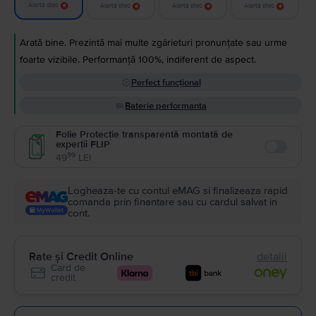
Alertă stoc
Alertă stoc
Alertă stoc
Alertă stoc
Arată bine. Prezintă mai multe zgârieturi pronunțate sau urme
foarte vizibile. Performanță 100%, indiferent de aspect.
Perfect funcțional
Baterie performanta
Folie Protecție transparentă montată de
experții FLIP
Enable
99
49
LEI
Logheaza-te cu contul eMAG si finalizeaza rapid
comanda prin finantare sau cu cardul salvat in
cont.
Rate și Credit Online
detalii
Card de
credit