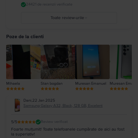
24421 de recenzii verificate
Toate review-urile
5
4
Poze de la clienti
3
2
1
Mihaela
Stan bogdan
Muresan Emanuel
Muresan Emanu
Dani
,
22 Jan 2025
Samsung Galaxy A32, Black, 128 GB, Excelent
5
/5
Review verificat
Foarte mulțumit! Toate telefoanele cumpărate de aici au fost
la superlativ!