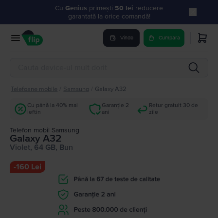
Cu
Genius
primești
50 lei
reducere
garantată la orice comandă!
Vinde
Cumpara
Telefoane mobile
/
Samsung
/
Galaxy A32
Cu până la 40% mai
Garanție 2
Retur gratuit 30 de
ieftin
ani
zile
Telefon mobil Samsung
Galaxy A32
Violet, 64 GB, Bun
-
160 Lei