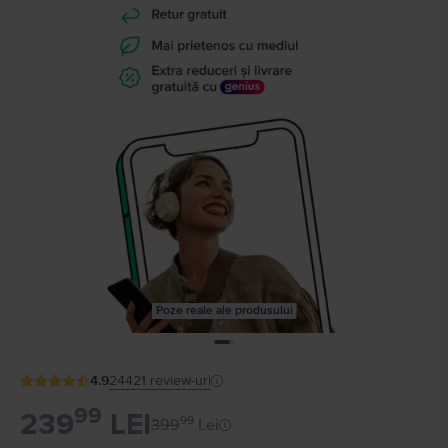
Poze reale ale produsului
4.9
24421
review-uri
99
239
LEI
99
399
Lei