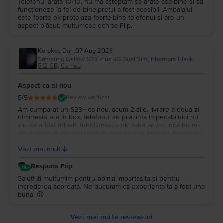
Telefonul arata 10/10, nu ma așteptăm să arate asa bine și sa
funcționeze la fel de bine,prețul a fost acesibil ,Ambalajul
este foarte ok protejaza foarte bine telefonul și are un
aspect plăcut, multumesc echipa Flip.
Kerekes Dan
,
07 Aug 2026
Samsung Galaxy S23 Plus 5G Dual Sim, Phantom Black,
512 GB, Ca nou
Aspect ca si nou
5
/5
Review verificat
Am cumparat un S23+ ca nou, acum 2 zile, livrare a doua zi
dimineata era in box, telefonul se prezinta impecabilnici nu
zici ca a fost folosit, functioneaza ok pana acum, inca nu mi-
am transferat vechiul telefon, deci nu stiu inca tot despre el,
ambalarea e impecabila si garantia 2 ani voi reveni mai tarziu
Vezi mai mult
cand voi incepe sa-l folosesc.
Raspuns Flip
Salut! Iti multumim pentru opinia impartasita si pentru
increderea acordata. Ne bucuram ca experienta ta a fost una
buna. 😍
Vezi mai multe review-uri