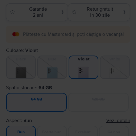
Garantie
Retur gratuit
❯
❯
2 ani
in 30 zile
Plătește cu Mastercard și poți câștiga o vacanță!
Culoare:
Violet
Black
Blue
White
Violet
Spatiu stocare:
64 GB
128 GB
64 GB
Aspect:
Bun
Vezi detalii
Foarte bun
Excelent
Ca nou
Bun