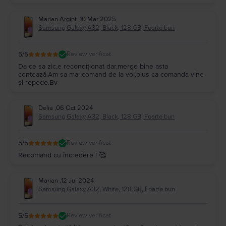
Marian Argint
,
10 Mar 2025
Samsung Galaxy A32, Black, 128 GB, Foarte bun
5
/5
Review verificat
Da ce sa zic,e recondiționat dar,merge bine asta
contează.Am sa mai comand de la voi,plus ca comanda vine
și repede.Bv
Delia
,
06 Oct 2024
Samsung Galaxy A32, Black, 128 GB, Foarte bun
5
/5
Review verificat
Recomand cu încredere ! 🥰
Marian
,
12 Jul 2024
Samsung Galaxy A32, White, 128 GB, Foarte bun
5
/5
Review verificat