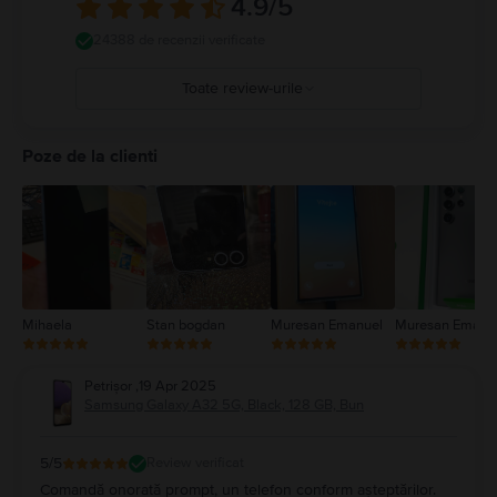
4.9
/5
24388 de recenzii verificate
Toate review-urile
5
4
Poze de la clienti
3
2
1
Mihaela
Stan bogdan
Muresan Emanuel
Muresan Emanu
Petrișor
,
19 Apr 2025
Samsung Galaxy A32 5G, Black, 128 GB, Bun
5
/5
Review verificat
Comandă onorată prompt, un telefon conform așteptărilor.