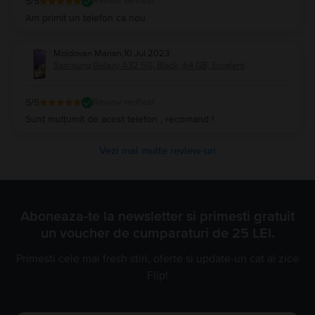
5
/5
Review verificat
Am primit un telefon ca nou
Moldovan Marian
,
10 Jul 2023
Samsung Galaxy A32 5G, Black, 64 GB, Excelent
5
/5
Review verificat
Sunt mulțumit de acest telefon , recomand !
Vezi mai multe review-uri
Aboneaza-te la newsletter si primesti gratuit
un voucher de cumparaturi de 25 LEI.
Primesti cele mai fresh stiri, oferte si update-uri cat ai zice
Flip!