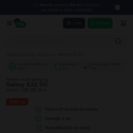
Cu
Genius
primești
50 lei
reducere
garantată la orice comandă!
Vinde
Cumpara
Telefoane mobile
/
Samsung
/
Galaxy A32 5G
Cu până la 40% mai
Garanție 2
Retur gratuit 30 de
ieftin
ani
zile
Telefon mobil Samsung
Galaxy A32 5G
Violet, 128 GB, Bun
-
230 Lei