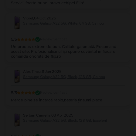
Servicii foarte bune, bravo echipei Flip!
Viorel
,
04 Oct 2025
Samsung Galaxy A32 5G, White, 64 GB, Ca nou
5
/5
Review verificat
Un produs extrem de bun. Calitate garantată. Recomand
acest site. Profesionalismul își spune cuvântul în fiecare
comandă onorată de flip.ro
Alex Tincu
,
11 Jan 2025
Samsung Galaxy A32 5G, Black, 128 GB, Ca nou
5
/5
Review verificat
Merge bine,se încarcă rapid,bateria ține.Imi place
Serban Camelia
,
03 Apr 2025
Samsung Galaxy A32 5G, Black, 128 GB, Excelent