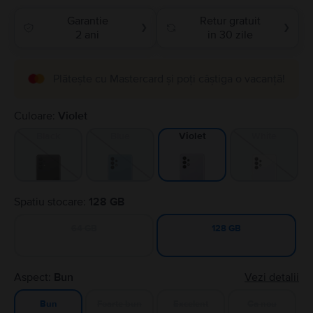
Garantie
Retur gratuit
❯
❯
2 ani
in 30 zile
Plătește cu Mastercard și poți câștiga o vacanță!
Culoare:
Violet
Black
Blue
White
Violet
Spatiu stocare:
128 GB
64 GB
128 GB
Aspect:
Bun
Vezi detalii
Foarte bun
Excelent
Ca nou
Bun