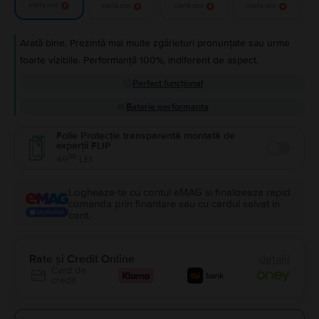
Alertă stoc
Alertă stoc
Alertă stoc
Alertă stoc
Arată bine. Prezintă mai multe zgârieturi pronunțate sau urme
foarte vizibile. Performanță 100%, indiferent de aspect.
Perfect funcțional
Baterie performanta
Folie Protecție transparentă montată de
experții FLIP
Enable
99
49
LEI
Logheaza-te cu contul eMAG si finalizeaza rapid
comanda prin finantare sau cu cardul salvat in
cont.
Rate și Credit Online
detalii
Card de
credit