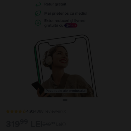
Poze reale ale produsului
4.9
24388
review-uri
99
319
LEI
99
549
Lei