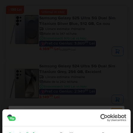
- 130 Lei
Ultimul în stoc
Samsung Galaxy S25 Ultra 5G Dual Sim
Titanium Silver Blue, 512 GB, Ca nou
Livrare estimata:
Poimaine
Rate de la 347 lei/luna
Economisesti 970 Lei vs Nou
99
Pret cu Genius: 3.869
Lei
99
4.169
Lei
99
4.299
Lei
Samsung Galaxy S24 Ultra 5G Dual Sim
Titanium Grey, 256 GB, Excelent
Livrare estimata:
Poimaine
Rate de la 262 lei/luna
Economisesti 990 Lei vs Nou
99
Pret cu Genius: 2.949
Lei
99
3.149
Lei
- 240 Lei
Samsung Galaxy S25 Ultra 5G Dual Sim
Titanium Silver Blue, 256 GB, Ca nou
Livrare estimata:
Poimaine
Rate de la 333 lei/luna