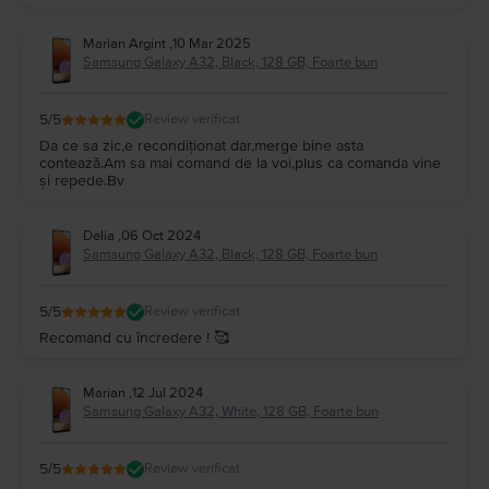
Marian Argint
,
10 Mar 2025
Samsung Galaxy A32, Black, 128 GB, Foarte bun
5
/5
Review verificat
Da ce sa zic,e recondiționat dar,merge bine asta
contează.Am sa mai comand de la voi,plus ca comanda vine
și repede.Bv
Delia
,
06 Oct 2024
Samsung Galaxy A32, Black, 128 GB, Foarte bun
5
/5
Review verificat
Recomand cu încredere ! 🥰
Marian
,
12 Jul 2024
Samsung Galaxy A32, White, 128 GB, Foarte bun
5
/5
Review verificat