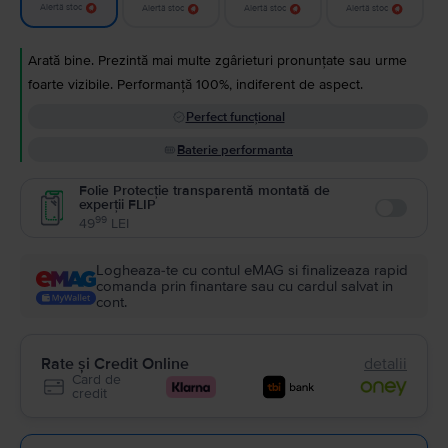
Alertă stoc
Alertă stoc
Alertă stoc
Alertă stoc
Arată bine. Prezintă mai multe zgârieturi pronunțate sau urme
foarte vizibile. Performanță 100%, indiferent de aspect.
Perfect funcțional
Baterie performanta
Folie Protecție transparentă montată de
experții FLIP
Enable
99
49
LEI
Logheaza-te cu contul eMAG si finalizeaza rapid
comanda prin finantare sau cu cardul salvat in
cont.
Rate și Credit Online
detalii
Card de
credit