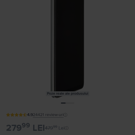
Poze reale ale produsului
4.9
24421
review-uri
99
279
LEI
99
479
Lei