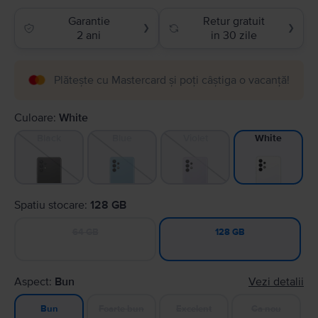
Garantie
Retur gratuit
❯
❯
2 ani
in 30 zile
Plătește cu Mastercard și poți câștiga o vacanță!
Culoare:
White
Black
Blue
Violet
White
Spatiu stocare:
128 GB
64 GB
128 GB
Aspect:
Bun
Vezi detalii
Foarte bun
Excelent
Ca nou
Bun