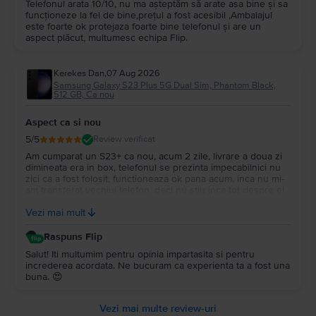
Telefonul arata 10/10, nu ma așteptăm să arate asa bine și sa
funcționeze la fel de bine,prețul a fost acesibil ,Ambalajul
este foarte ok protejaza foarte bine telefonul și are un
aspect plăcut, multumesc echipa Flip.
Kerekes Dan
,
07 Aug 2026
Samsung Galaxy S23 Plus 5G Dual Sim, Phantom Black,
512 GB, Ca nou
Aspect ca si nou
5
/5
Review verificat
Am cumparat un S23+ ca nou, acum 2 zile, livrare a doua zi
dimineata era in box, telefonul se prezinta impecabilnici nu
zici ca a fost folosit, functioneaza ok pana acum, inca nu mi-
am transferat vechiul telefon, deci nu stiu inca tot despre el,
ambalarea e impecabila si garantia 2 ani voi reveni mai tarziu
Vezi mai mult
cand voi incepe sa-l folosesc.
Raspuns Flip
Salut! Iti multumim pentru opinia impartasita si pentru
increderea acordata. Ne bucuram ca experienta ta a fost una
buna. 😍
Vezi mai multe review-uri