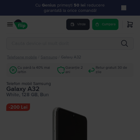
Cu
Genius
primești
50 lei
reducere
garantată la orice comandă!
Vinde
Cumpara
Telefoane mobile
/
Samsung
/
Galaxy A32
Cu până la 40% mai
Garanție 2
Retur gratuit 30 de
ieftin
ani
zile
Telefon mobil Samsung
Galaxy A32
White, 128 GB, Bun
-
200 Lei