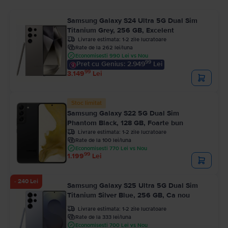
Samsung Galaxy S24 Ultra 5G Dual Sim
Titanium Grey, 256 GB, Excelent
Livrare estimata:
1-2 zile lucratoare
Rate de la 262 lei/luna
Economisesti 990 Lei vs Nou
99
Pret cu Genius: 2.949
Lei
99
3.149
Lei
Stoc limitat
Samsung Galaxy S22 5G Dual Sim
Phantom Black, 128 GB, Foarte bun
Livrare estimata:
1-2 zile lucratoare
Rate de la 100 lei/luna
Economisesti 770 Lei vs Nou
99
1.199
Lei
- 240 Lei
Samsung Galaxy S25 Ultra 5G Dual Sim
Titanium Silver Blue, 256 GB, Ca nou
Livrare estimata:
1-2 zile lucratoare
Rate de la 333 lei/luna
Economisesti 700 Lei vs Nou