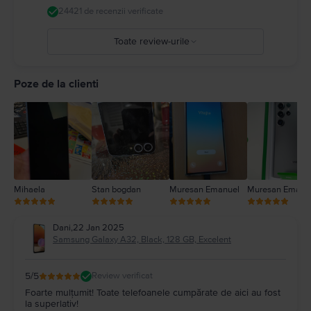
24421 de recenzii verificate
Toate review-urile
5
4
Poze de la clienti
3
2
1
Mihaela
Stan bogdan
Muresan Emanuel
Muresan Emanu
Dani
,
22 Jan 2025
Samsung Galaxy A32, Black, 128 GB, Excelent
5
/5
Review verificat
Foarte mulțumit! Toate telefoanele cumpărate de aici au fost
la superlativ!