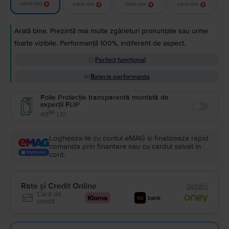
Alertă stoc
Alertă stoc
Alertă stoc
Alertă stoc
Arată bine. Prezintă mai multe zgârieturi pronunțate sau urme
foarte vizibile. Performanță 100%, indiferent de aspect.
Perfect funcțional
Baterie performanta
Folie Protecție transparentă montată de
experții FLIP
Enable
99
49
LEI
Logheaza-te cu contul eMAG si finalizeaza rapid
comanda prin finantare sau cu cardul salvat in
cont.
Rate și Credit Online
detalii
Card de
credit