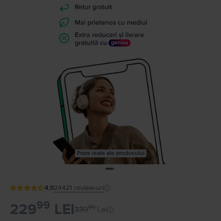
Poze reale ale produsului
4.9
24421
review-uri
99
229
LEI
99
339
Lei