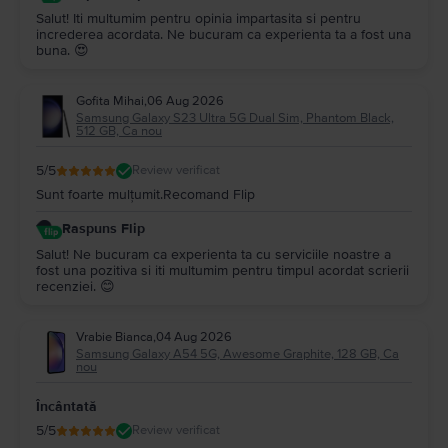
Salut! Iti multumim pentru opinia impartasita si pentru
increderea acordata. Ne bucuram ca experienta ta a fost una
buna. 😍
Gofita Mihai
,
06 Aug 2026
Samsung Galaxy S23 Ultra 5G Dual Sim, Phantom Black,
512 GB, Ca nou
5
/5
Review verificat
Sunt foarte mulțumit.Recomand Flip
Raspuns Flip
Salut! Ne bucuram ca experienta ta cu serviciile noastre a
fost una pozitiva si iti multumim pentru timpul acordat scrierii
recenziei. 😊
Vrabie Bianca
,
04 Aug 2026
Samsung Galaxy A54 5G, Awesome Graphite, 128 GB, Ca
nou
Încântată
5
/5
Review verificat