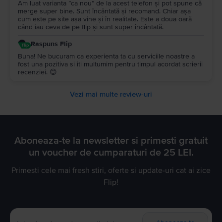
Am luat varianta ”ca nou” de la acest telefon și pot spune că
merge super bine. Sunt încântată și recomand. Chiar așa
cum este pe site așa vine și în realitate. Este a doua oară
când iau ceva de pe flip și sunt super încântată.
Raspuns Flip
Buna! Ne bucuram ca experienta ta cu serviciile noastre a
fost una pozitiva si iti multumim pentru timpul acordat scrierii
recenziei. 😊
Vezi mai multe review-uri
Aboneaza-te la newsletter si primesti gratuit
un voucher de cumparaturi de 25 LEI.
Primesti cele mai fresh stiri, oferte si update-uri cat ai zice
Flip!