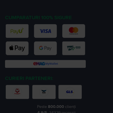
CUMPARATURI 100% SIGURE
CURIERI PARTENERI:
Peste
800.000
clienți
4.9
/5,
34329
recenzii