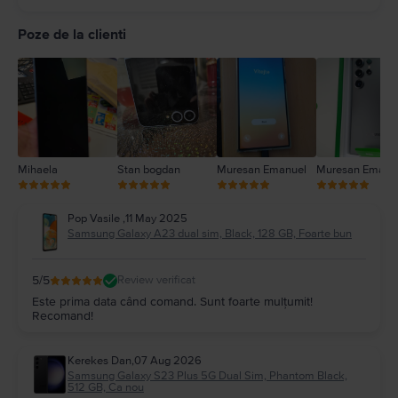
5
4
Poze de la clienti
3
2
1
Mihaela
Stan bogdan
Muresan Emanuel
Muresan Emanu
Pop Vasile
,
11 May 2025
Samsung Galaxy A23 dual sim, Black, 128 GB, Foarte bun
5
/5
Review verificat
Este prima data când comand. Sunt foarte mulțumit!
Recomand!
Kerekes Dan
,
07 Aug 2026
Samsung Galaxy S23 Plus 5G Dual Sim, Phantom Black,
512 GB, Ca nou