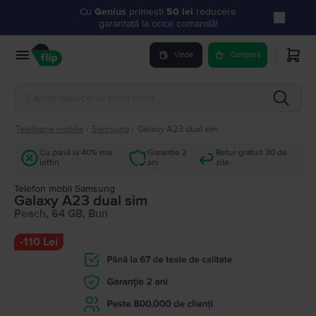
Cu
Genius
primești
50 lei
reducere
garantată la orice comandă!
Vinde
Cumpara
Telefoane mobile
/
Samsung
/
Galaxy A23 dual sim
Cu până la 40% mai
Garanție 2
Retur gratuit 30 de
ieftin
ani
zile
Telefon mobil Samsung
Galaxy A23 dual sim
Peach, 64 GB, Bun
-
110 Lei