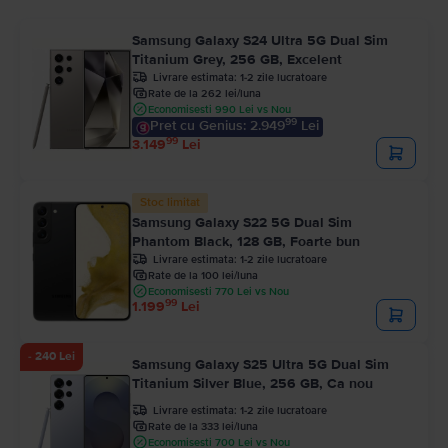
Samsung Galaxy S24 Ultra 5G Dual Sim
Titanium Grey, 256 GB, Excelent
Livrare estimata:
1-2 zile lucratoare
Rate de la 262 lei/luna
Economisesti 990 Lei vs Nou
99
Pret cu Genius: 2.949
Lei
99
3.149
Lei
Stoc limitat
Samsung Galaxy S22 5G Dual Sim
Phantom Black, 128 GB, Foarte bun
Livrare estimata:
1-2 zile lucratoare
Rate de la 100 lei/luna
Economisesti 770 Lei vs Nou
99
1.199
Lei
- 240 Lei
Samsung Galaxy S25 Ultra 5G Dual Sim
Titanium Silver Blue, 256 GB, Ca nou
Livrare estimata:
1-2 zile lucratoare
Rate de la 333 lei/luna
Economisesti 700 Lei vs Nou