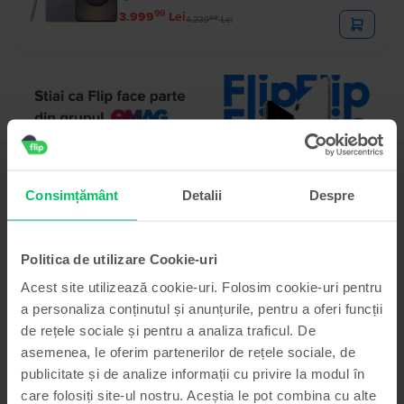
99
3.999
Lei
99
4.239
Lei
Descriere
Consimțământ
Detalii
Despre
Telefon mobil Samsung Galaxy A23 dual sim, Peach, 64 GB, Bun
-
Vezi mai mult
Politica de utilizare Cookie-uri
Informatii conformitate produs
Acest site utilizează cookie-uri. Folosim cookie-uri pentru
a personaliza conținutul și anunțurile, pentru a oferi funcții
de rețele sociale și pentru a analiza traficul. De
Informatii siguranta produs
Specificații
asemenea, le oferim partenerilor de rețele sociale, de
Brand
publicitate și de analize informații cu privire la modul în
Informatii producator
Samsung
care folosiți site-ul nostru. Aceștia le pot combina cu alte