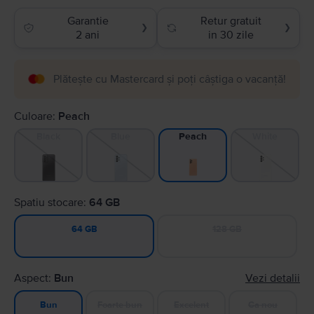
Garantie
Retur gratuit
❯
❯
2 ani
in 30 zile
Plătește cu Mastercard și poți câștiga o vacanță!
Culoare:
Peach
Black
Blue
White
Peach
Spatiu stocare:
64 GB
128 GB
64 GB
Aspect:
Bun
Vezi detalii
Foarte bun
Excelent
Ca nou
Bun