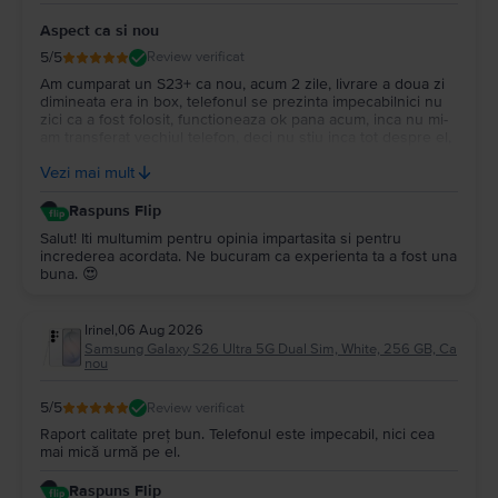
Aspect ca si nou
5
/5
Review verificat
Am cumparat un S23+ ca nou, acum 2 zile, livrare a doua zi
dimineata era in box, telefonul se prezinta impecabilnici nu
zici ca a fost folosit, functioneaza ok pana acum, inca nu mi-
am transferat vechiul telefon, deci nu stiu inca tot despre el,
ambalarea e impecabila si garantia 2 ani voi reveni mai tarziu
Vezi mai mult
cand voi incepe sa-l folosesc.
Raspuns Flip
Salut! Iti multumim pentru opinia impartasita si pentru
increderea acordata. Ne bucuram ca experienta ta a fost una
buna. 😍
Irinel
,
06 Aug 2026
Samsung Galaxy S26 Ultra 5G Dual Sim, White, 256 GB, Ca
nou
5
/5
Review verificat
Raport calitate preț bun. Telefonul este impecabil, nici cea
mai mică urmă pe el.
Raspuns Flip