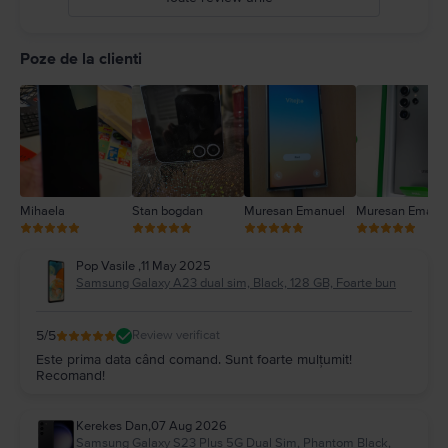
5
4
Poze de la clienti
3
2
1
Mihaela
Stan bogdan
Muresan Emanuel
Muresan Emanu
Pop Vasile
,
11 May 2025
Samsung Galaxy A23 dual sim, Black, 128 GB, Foarte bun
5
/5
Review verificat
Este prima data când comand. Sunt foarte mulțumit!
Recomand!
Kerekes Dan
,
07 Aug 2026
Samsung Galaxy S23 Plus 5G Dual Sim, Phantom Black,