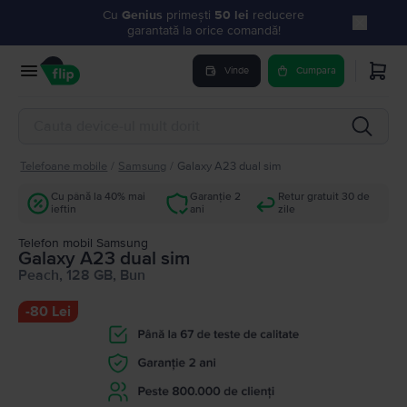
Cu
Genius
primești
50 lei
reducere
garantată la orice comandă!
Vinde
Cumpara
Telefoane mobile
/
Samsung
/
Galaxy A23 dual sim
Cu până la 40% mai
Garanție 2
Retur gratuit 30 de
ieftin
ani
zile
Telefon mobil Samsung
Galaxy A23 dual sim
Peach, 128 GB, Bun
-
80 Lei