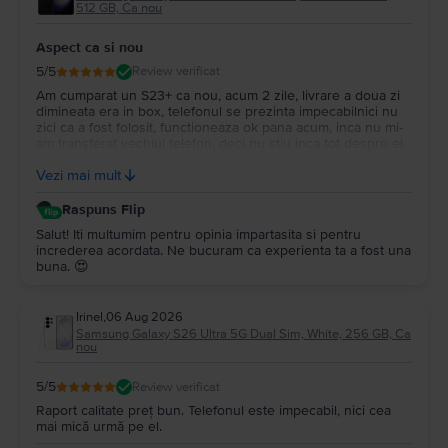
512 GB, Ca nou
Aspect ca si nou
5
/5
Review verificat
Am cumparat un S23+ ca nou, acum 2 zile, livrare a doua zi
dimineata era in box, telefonul se prezinta impecabilnici nu
zici ca a fost folosit, functioneaza ok pana acum, inca nu mi-
am transferat vechiul telefon, deci nu stiu inca tot despre el,
ambalarea e impecabila si garantia 2 ani voi reveni mai tarziu
Vezi mai mult
cand voi incepe sa-l folosesc.
Raspuns Flip
Salut! Iti multumim pentru opinia impartasita si pentru
increderea acordata. Ne bucuram ca experienta ta a fost una
buna. 😍
Irinel
,
06 Aug 2026
Samsung Galaxy S26 Ultra 5G Dual Sim, White, 256 GB, Ca
nou
5
/5
Review verificat
Raport calitate preț bun. Telefonul este impecabil, nici cea
mai mică urmă pe el.