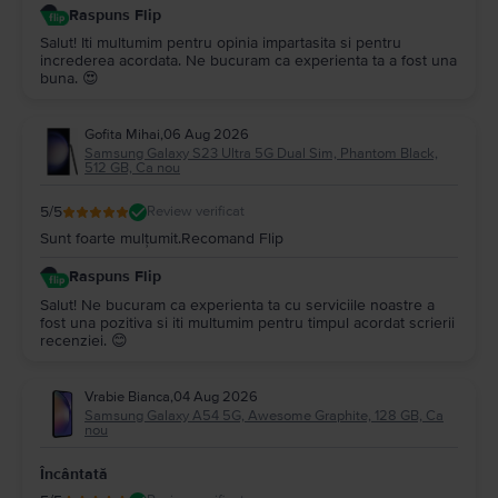
Raspuns Flip
Salut! Iti multumim pentru opinia impartasita si pentru
increderea acordata. Ne bucuram ca experienta ta a fost una
buna. 😍
Gofita Mihai
,
06 Aug 2026
Samsung Galaxy S23 Ultra 5G Dual Sim, Phantom Black,
512 GB, Ca nou
5
/5
Review verificat
Sunt foarte mulțumit.Recomand Flip
Raspuns Flip
Salut! Ne bucuram ca experienta ta cu serviciile noastre a
fost una pozitiva si iti multumim pentru timpul acordat scrierii
recenziei. 😊
Vrabie Bianca
,
04 Aug 2026
Samsung Galaxy A54 5G, Awesome Graphite, 128 GB, Ca
nou
Încântată