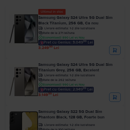
Ultimul în stoc
Samsung Galaxy S24 Ultra 5G Dual Sim
Black Titanium, 256 GB, Ca nou
Livrare estimata:
1-2 zile lucratoare
Rate de la 271 lei/luna
Economisesti 890 Lei vs Nou
99
Pret cu Genius: 3.049
Lei
99
3.249
Lei
Samsung Galaxy S24 Ultra 5G Dual Sim
Titanium Grey, 256 GB, Excelent
Livrare estimata:
1-2 zile lucratoare
Rate de la 262 lei/luna
Economisesti 990 Lei vs Nou
99
Pret cu Genius: 2.949
Lei
99
3.149
Lei
Samsung Galaxy S22 5G Dual Sim
Phantom Black, 128 GB, Foarte bun
Livrare estimata:
1-2 zile lucratoare
Rate de la 100 lei/luna