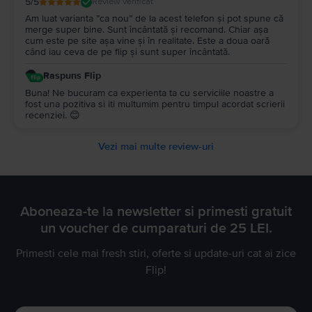
5
/5
Review verificat
Am luat varianta ”ca nou” de la acest telefon și pot spune că
merge super bine. Sunt încântată și recomand. Chiar așa
cum este pe site așa vine și în realitate. Este a doua oară
când iau ceva de pe flip și sunt super încântată.
Raspuns Flip
Buna! Ne bucuram ca experienta ta cu serviciile noastre a
fost una pozitiva si iti multumim pentru timpul acordat scrierii
recenziei. 😊
Vezi mai multe review-uri
Aboneaza-te la newsletter si primesti gratuit
un voucher de cumparaturi de 25 LEI.
Primesti cele mai fresh stiri, oferte si update-uri cat ai zice
Flip!