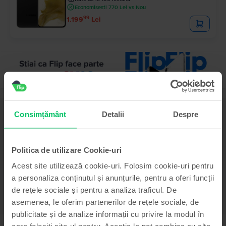
Economisesti 770 Lei vs Nou
99
1.199
Lei
Descriere
Consimțământ
Detalii
Despre
Telefon mobil Samsung Galaxy A23 dual sim, Peach, 128 GB, Bun
-
Vezi mai mult
Politica de utilizare Cookie-uri
Acest site utilizează cookie-uri. Folosim cookie-uri pentru
Informatii conformitate produs
a personaliza conținutul și anunțurile, pentru a oferi funcții
de rețele sociale și pentru a analiza traficul. De
Informatii siguranta produs
Specificații
asemenea, le oferim partenerilor de rețele sociale, de
publicitate și de analize informații cu privire la modul în
Brand
Informatii producator