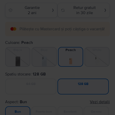
Garantie
Retur gratuit
❯
❯
2 ani
in 30 zile
Plătește cu Mastercard și poți câștiga o vacanță!
Culoare:
Peach
Black
Blue
White
Peach
Spatiu stocare:
128 GB
64 GB
128 GB
Aspect:
Bun
Vezi detalii
Foarte bun
Excelent
Ca nou
Bun