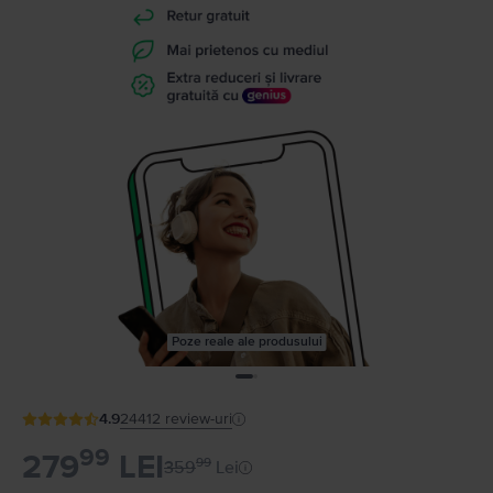
Poze reale ale produsului
4.9
24412
review-uri
99
279
LEI
99
359
Lei