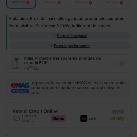
Alertă stoc
Alertă stoc
Alertă stoc
Alertă stoc
Arată bine. Prezintă mai multe zgârieturi pronunțate sau urme
foarte vizibile. Performanță 100%, indiferent de aspect.
Perfect funcțional
Baterie performanta
Folie Protecție transparentă montată de
experții FLIP
Enable
99
49
LEI
Logheaza-te cu contul eMAG si finalizeaza rapid
comanda prin finantare sau cu cardul salvat in
cont.
Rate și Credit Online
detalii
Card de
credit