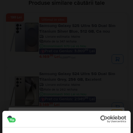
Produse similare căutării tale
- 130 Lei
Ultimul în stoc
Samsung Galaxy S25 Ultra 5G Dual Sim
Titanium Silver Blue, 512 GB, Ca nou
Livrare estimata:
Maine
Rate de la 347 lei/luna
Economisesti 970 Lei vs Nou
99
Pret cu Genius: 3.869
Lei
99
4.169
Lei
99
4.299
Lei
Samsung Galaxy S24 Ultra 5G Dual Sim
Titanium Grey, 256 GB, Excelent
Livrare estimata:
Maine
Rate de la 262 lei/luna
Economisesti 990 Lei vs Nou
99
Pret cu Genius: 2.949
Lei
99
3.149
Lei
- 240 Lei
Samsung Galaxy S25 Ultra 5G Dual Sim
Titanium Silver Blue, 256 GB, Ca nou