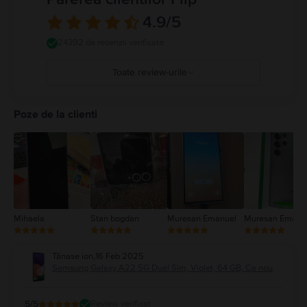
4.9
/5
24392 de recenzii verificate
Toate review-urile
5
4
Poze de la clienti
3
2
1
Mihaela
Stan bogdan
Muresan Emanuel
Muresan Emanu
Tănase ion
,
16 Feb 2025
Samsung Galaxy A22 5G Dual Sim, Violet, 64 GB, Ca nou
5
/5
Review verificat