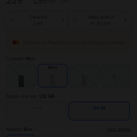
229
LEI
549
Lei
Garantie
Retur gratuit
❯
❯
2 ani
in 30 zile
Plătește cu Mastercard și poți câștiga o vacanță!
Culoare:
Mint
Gray
Violet
White
Mint
Spatiu stocare:
128 GB
64 GB
128 GB
Aspect:
Bun
Vezi detalii