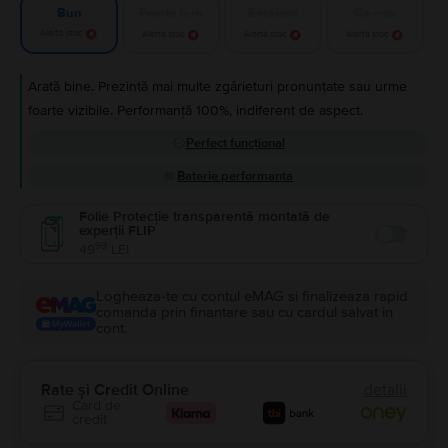
Foarte bun
Excelent
Ca nou
Bun
Alertă stoc
Alertă stoc
Alertă stoc
Alertă stoc
Arată bine. Prezintă mai multe zgârieturi pronunțate sau urme
foarte vizibile. Performanță 100%, indiferent de aspect.
Perfect funcțional
Baterie performanta
Folie Protecție transparentă montată de
experții FLIP
Enable
99
49
LEI
Logheaza-te cu contul eMAG si finalizeaza rapid
comanda prin finantare sau cu cardul salvat in
cont.
Rate și Credit Online
detalii
Card de
credit