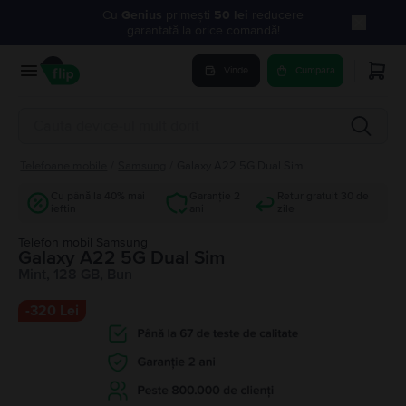
Cu
Genius
primești
50 lei
reducere
garantată la orice comandă!
Vinde
Cumpara
Telefoane mobile
/
Samsung
/
Galaxy A22 5G Dual Sim
Cu până la 40% mai
Garanție 2
Retur gratuit 30 de
ieftin
ani
zile
Telefon mobil Samsung
Galaxy A22 5G Dual Sim
Mint, 128 GB, Bun
-
320 Lei