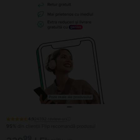
Poze reale ale produsului
4.9
24392
review-uri
95%
din clienții Flip recomandă produsul
99
99