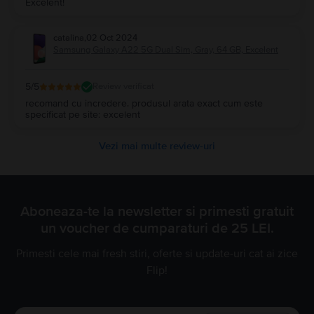
Excelent!
catalina
,
02 Oct 2024
Samsung Galaxy A22 5G Dual Sim, Gray, 64 GB, Excelent
5
/5
Review verificat
recomand cu incredere. produsul arata exact cum este
specificat pe site: excelent
Vezi mai multe review-uri
Aboneaza-te la newsletter si primesti gratuit
un voucher de cumparaturi de 25 LEI.
Primesti cele mai fresh stiri, oferte si update-uri cat ai zice
Flip!