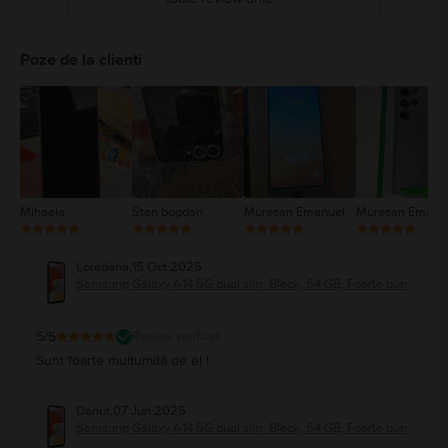
5
4
Poze de la clienti
3
2
1
Mihaela
Stan bogdan
Muresan Emanuel
Muresan Emanu
Loredana
,
15 Oct 2025
Samsung Galaxy A14 5G dual sim, Black, 64 GB, Foarte bun
5
/5
Review verificat
Sunt foarte mulțumită de el !
Danut
,
07 Jun 2025
Samsung Galaxy A14 5G dual sim, Black, 64 GB, Foarte bun