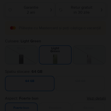
Garantie
Retur gratuit
❯
❯
2 ani
in 30 zile
Plătește cu Mastercard și poți câștiga o vacanță!
Culoare:
Light Green
Black
Silver
Light
Green
Spatiu stocare:
64 GB
128 GB
64 GB
Aspect:
Foarte bun
Vezi detalii
Excelent
Ca nou
Foarte bun