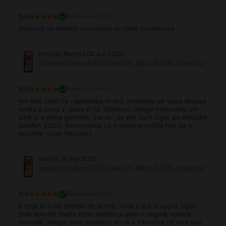
5
/5
Review verificat
Mulțumit de telefon recomand cu toată increderea
Amelian Nechita
,
02 Jun 2025
Samsung Galaxy A14 5G dual sim, Black, 64 GB, Foarte bun
5
/5
Review verificat
Am fost uimit de rapiditatea livrarii, comanda de dupa amiaza
livrata a doua zi pana in 12. Telefonul merge impecabil, am
bifat si o extra garantie, trei ani de zile sunt sigur pe achizitie
(telefon 2023). Recomanda ca o optiune solida fata de o
achizitie noua! Felicitari!
Vlad G.
,
30 Apr 2025
Samsung Galaxy A14 5G dual sim, Black, 64 GB, Foarte bun
5
/5
Review verificat
E deja al 3-lea telefon de la Flip, livrat a 2-a zi super rapid,
folie aplicată foarte bine, telefonul este-n regulă, bateria
normală, merge bine, esteticul nu m-a interesat că i-am pus