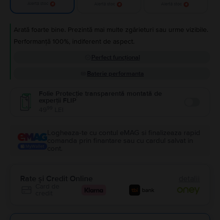
Alertă stoc
Alertă stoc
Alertă stoc
Arată foarte bine. Prezintă mai multe zgârieturi sau urme vizibile.
Performanță 100%, indiferent de aspect.
Perfect funcțional
Baterie performanta
Folie Protecție transparentă montată de
experții FLIP
Enable
99
49
LEI
Logheaza-te cu contul eMAG si finalizeaza rapid
comanda prin finantare sau cu cardul salvat in
cont.
Rate și Credit Online
detalii
Card de
credit