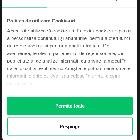
99
3.999
Lei
99
4.239
Lei
Politica de utilizare Cookie-uri
Acest site utilizează cookie-uri. Folosim cookie-uri pentru
a personaliza conținutul și anunțurile, pentru a oferi funcții
de rețele sociale și pentru a analiza traficul. De
asemenea, le oferim partenerilor de rețele sociale, de
Abonează-te și câștigă!
publicitate și de analize informații cu privire la modul în
Descriere
care folosiți site-ul nostru. Aceștia le pot combina cu alte
Telefon mobil Samsung Galaxy A14 5G dual sim, Light Green, 64 GB,
Device-ul mult dorit poate fi al tău cu un pic
informații oferite de dvs. sau culese în urma folosirii
Foarte bun
de noroc.
serviciilor lor.
-
Vezi mai mult
Informatii conformitate produs
Permite toate
Mă simt norocos
Informatii siguranta produs
Specificații
Respinge
Nu, mulțumesc
Brand
Informatii producator