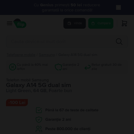
Cu
Genius
primești
50 lei
reducere
garantată la orice comandă!
Vinde
Cumpara
Telefoane mobile
/
Samsung
/
Galaxy A14 5G dual sim
Cu până la 40% mai
Garanție 2
Retur gratuit 30 de
ieftin
ani
zile
Telefon mobil Samsung
Galaxy A14 5G dual sim
Light Green, 64 GB, Foarte bun
-
100 Lei