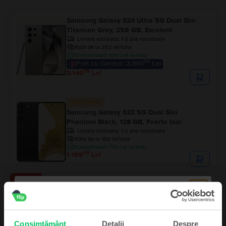
Samsung Galaxy S24 Ultra 5G Dual Sim
Titanium Grey, 256 GB, Excelent
Livrare estimata:
1-2 zile lucratoare
Rate de la 262 lei/luna
Economisesti 990 Lei vs Nou
99
Pret cu Genius: 2.949
Lei
99
3.149
Lei
Stoc limitat
Samsung Galaxy S22 5G Dual Sim
Phantom Black, 128 GB, Foarte bun
Livrare estimata:
1-2 zile lucratoare
Rate de la 100 lei/luna
Economisesti 770 Lei vs Nou
99
1.199
Lei
- 240 Lei
Samsung Galaxy S25 Ultra 5G Dual Sim
Titanium Silver Blue, 256 GB, Ca nou
Livrare estimata:
1-2 zile lucratoare
Rate de la 333 lei/luna
Consimțământ
Detalii
Despre
Economisesti 700 Lei vs Nou