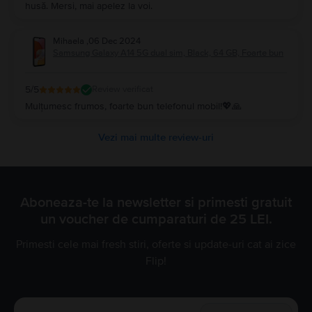
husă. Mersi, mai apelez la voi.
Mihaela
,
06 Dec 2024
Samsung Galaxy A14 5G dual sim, Black, 64 GB, Foarte bun
5
/5
Review verificat
Mulțumesc frumos, foarte bun telefonul mobil!💖🙏
Vezi mai multe review-uri
Aboneaza-te la newsletter si primesti gratuit
un voucher de cumparaturi de 25 LEI.
Primesti cele mai fresh stiri, oferte si update-uri cat ai zice
Flip!