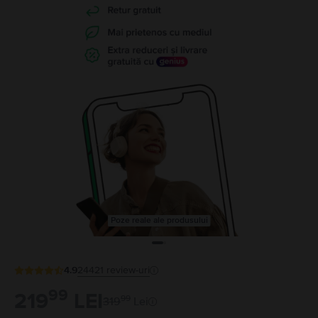
Poze reale ale produsului
4.9
24421
review-uri
99
219
LEI
99
319
Lei