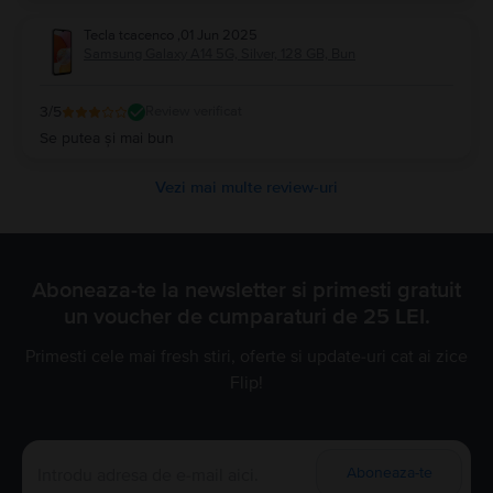
Tecla tcacenco
,
01 Jun 2025
Samsung Galaxy A14 5G, Silver, 128 GB, Bun
3
/5
Review verificat
Se putea și mai bun
Vezi mai multe review-uri
Aboneaza-te la newsletter si primesti gratuit
un voucher de cumparaturi de 25 LEI.
Primesti cele mai fresh stiri, oferte si update-uri cat ai zice
Flip!
Aboneaza-te