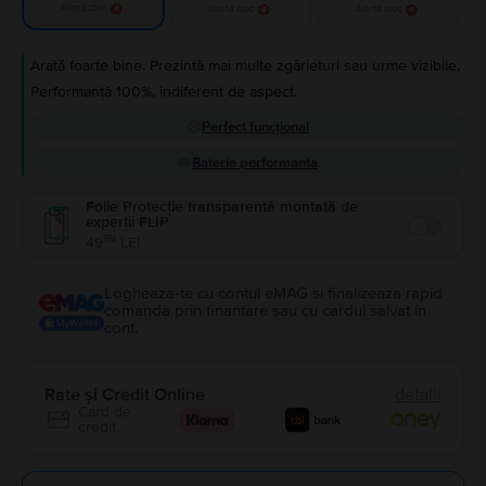
Alertă stoc
Alertă stoc
Alertă stoc
Arată foarte bine. Prezintă mai multe zgârieturi sau urme vizibile.
Performanță 100%, indiferent de aspect.
Perfect funcțional
Baterie performanta
Folie Protecție transparentă montată de
experții FLIP
Enable
99
49
LEI
Logheaza-te cu contul eMAG si finalizeaza rapid
comanda prin finantare sau cu cardul salvat in
cont.
Rate și Credit Online
detalii
Card de
credit