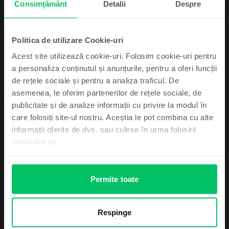
Consimțământ
Detalii
Despre
Rate de la 262 lei/luna
Economisesti 990 Lei vs Nou
99
Pret cu Genius: 2.949
Lei
99
3.149
Lei
Politica de utilizare Cookie-uri
Acest site utilizează cookie-uri. Folosim cookie-uri pentru
a personaliza conținutul și anunțurile, pentru a oferi funcții
de rețele sociale și pentru a analiza traficul. De
asemenea, le oferim partenerilor de rețele sociale, de
Abonează-te și câștigă!
publicitate și de analize informații cu privire la modul în
care folosiți site-ul nostru. Aceștia le pot combina cu alte
Descriere
Device-ul mult dorit poate fi al tău cu un pic
informații oferite de dvs. sau culese în urma folosirii
de noroc.
Telefon mobil Samsung Galaxy A14 5G, Silver, 64 GB, Foarte bun
serviciilor lor.
-
Vezi mai mult
Permite toate
Informatii conformitate produs
Mă simt norocos
Informatii siguranta produs
Specificații
Respinge
Nu, mulțumesc