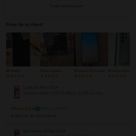
Toate review-urile
5
4
Poze de la clienti
3
2
1
Mihaela
Stan bogdan
Muresan Emanuel
Muresan Emanu
Lupău
,
02 May 2024
Samsung Galaxy A14 5G, Black, 64 GB, Ca nou
5
/5
Review verificat
A fost ok, as mai încerca
Iosif ionela
,
24 Feb 2024