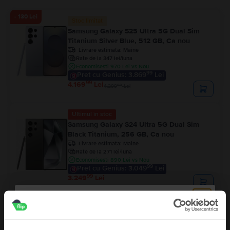
- 130 Lei
Stoc limitat
Samsung Galaxy S25 Ultra 5G Dual Sim
Titanium Silver Blue, 512 GB, Ca nou
Livrare estimata:
Maine
Rate de la 347 lei/luna
Economisesti 970 Lei vs Nou
99
Pret cu Genius: 3.869
Lei
99
4.169
Lei
99
4.299
Lei
Ultimul în stoc
Samsung Galaxy S24 Ultra 5G Dual Sim
Black Titanium, 256 GB, Ca nou
Livrare estimata:
Maine
Rate de la 271 lei/luna
Economisesti 890 Lei vs Nou
99
Pret cu Genius: 3.049
Lei
99
3.249
Lei
Samsung Galaxy S24 Ultra 5G Dual Sim
Titanium Grey, 256 GB, Excelent
Livrare estimata:
Maine