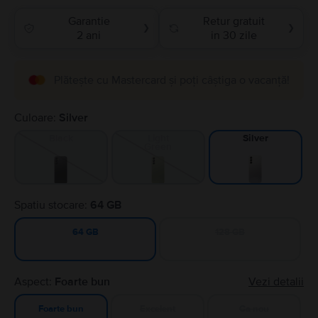
Garantie
Retur gratuit
❯
❯
2 ani
in 30 zile
Plătește cu Mastercard și poți câștiga o vacanță!
Culoare:
Silver
Black
Light
Silver
Green
Spatiu stocare:
64 GB
128 GB
64 GB
Aspect:
Foarte bun
Vezi detalii
Excelent
Ca nou
Foarte bun