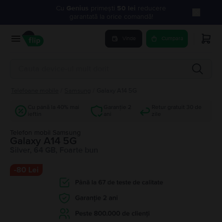
Cu
Genius
primești
50 lei
reducere
garantată la orice comandă!
Vinde
Cumpara
Telefoane mobile
/
Samsung
/
Galaxy A14 5G
Cu până la 40% mai
Garanție 2
Retur gratuit 30 de
ieftin
ani
zile
Telefon mobil Samsung
Galaxy A14 5G
Silver, 64 GB, Foarte bun
-
80 Lei