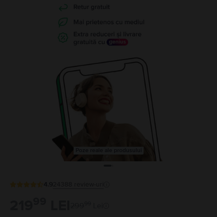
Poze reale ale produsului
4.9
24388
review-uri
99
219
LEI
99
299
Lei