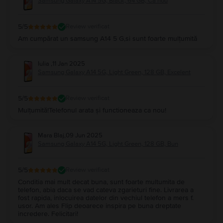
Samsung Galaxy A14 5G, Black, 64 GB, Ca nou
5
/5
Review verificat
Am cumpărat un samsung A14 5 G,si sunt foarte mulțumită
Iulia
,
11 Jan 2025
Samsung Galaxy A14 5G, Light Green, 128 GB, Excelent
5
/5
Review verificat
Mulțumită!Telefonul arata și functioneaza ca nou!
Mara Blaj
,
09 Jun 2025
Samsung Galaxy A14 5G, Light Green, 128 GB, Bun
5
/5
Review verificat
Conditia mai mult decat buna, sunt foarte multumita de
telefon, abia daca se vad cateva zgarieturi fine. Livrarea a
fost rapida, inlocuirea datelor din vechiul telefon a mers f.
usor. Am ales Flip deoarece inspira pe buna dreptate
incredere. Felicitari!