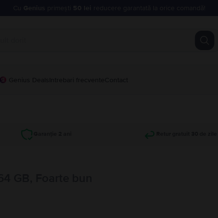
Cu
Genius
primești
50 lei
reducere garantată la orice comandă!
Genius Deals
Intrebari frecvente
Contact
Garanție 2 ani
Retur gratuit 30 de zile
 64 GB, Foarte bun