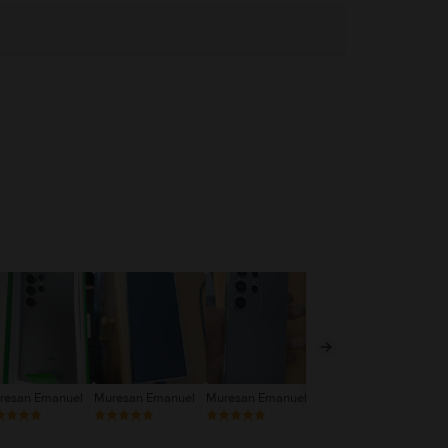
resan Emanuel
Muresan Emanuel
Muresan Emanuel
Mic Alexandru
An