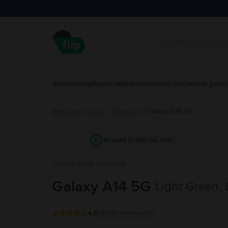
Telefoane
Laptopuri
Tablete
Smartwatch-uri
Console jocuri
Telefoane mobile
Samsung
/
Galaxy A14 5G
/
Cu până la 40% mai ieftin
Telefon mobil Samsung
Galaxy A14 5G
Light Green,
4.9
24379
review-uri