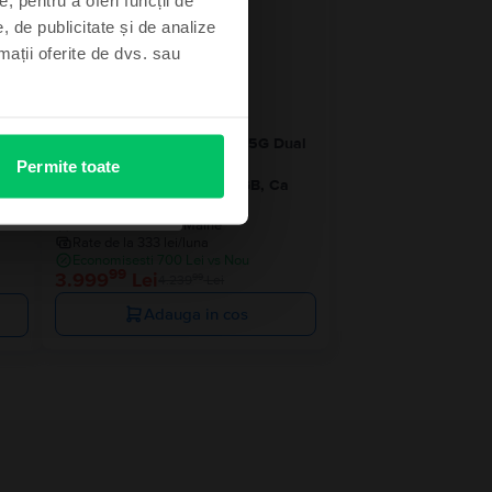
- 240 Lei
, de publicitate și de analize
rmații oferite de dvs. sau
ual
Samsung Galaxy S25 Ultra 5G Dual
Sim
Permite toate
Titanium Silver Blue, 256 GB, Ca
nou
Livrare estimata:
Maine
Rate de la 333 lei/luna
Economisesti 700 Lei vs Nou
99
3.999
Lei
99
4.239
Lei
Adauga in cos