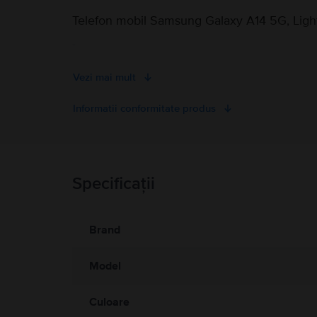
Telefon mobil Samsung Galaxy A14 5G, Ligh
-
Vezi mai mult
Informatii conformitate produs
Informatii siguranta produs
Specificații
Informatii siguranta produs
Informatii privind avertismentele de siguranta cu privire la
A se citi manualul
Brand
Model
Culoare