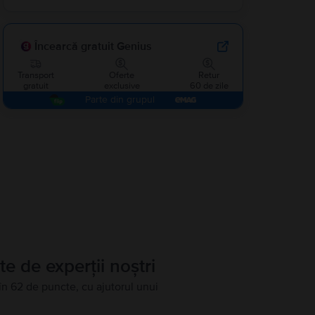
Încearcă gratuit Genius
Transport
Oferte
Retur
gratuit
exclusive
60 de zile
Parte din grupul
te de experții noștri
în 62 de puncte, cu ajutorul unui