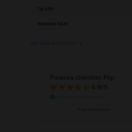
Tip SIM
Memorie RAM
Vezi toate specificațiile
Parerea clientilor Flip
4.9
/5
24379 de recenzii verificate
Toate review-urile
5
4
3