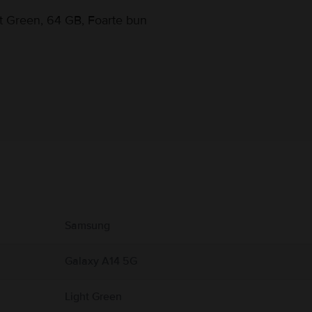
t Green, 64 GB, Foarte bun
Informatii producator
 produs.
Samsung
Galaxy A14 5G
Light Green