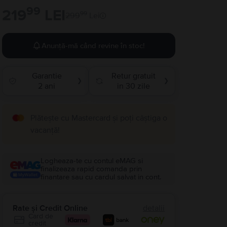
99
219
LEI
99
299
Lei
Anunță-mă când revine în stoc!
Garantie
Retur gratuit
❯
❯
2 ani
in 30 zile
Plătește cu Mastercard și poți câștiga o
vacanță!
Logheaza-te cu contul eMAG si
finalizeaza rapid comanda prin
finantare sau cu cardul salvat in cont.
Rate și Credit Online
detalii
Card de
credit