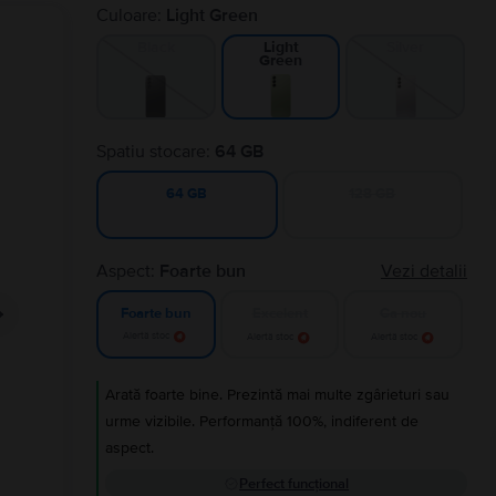
Culoare:
Light Green
Black
Silver
Light
Green
Spatiu stocare:
64 GB
128 GB
64 GB
Aspect:
Foarte bun
Vezi detalii
Excelent
Ca nou
Foarte bun
Alertă stoc
Alertă stoc
Alertă stoc
Arată foarte bine. Prezintă mai multe zgârieturi sau
urme vizibile. Performanță 100%, indiferent de
aspect.
Perfect funcțional