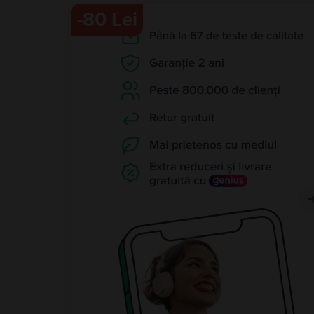
-
80 Lei