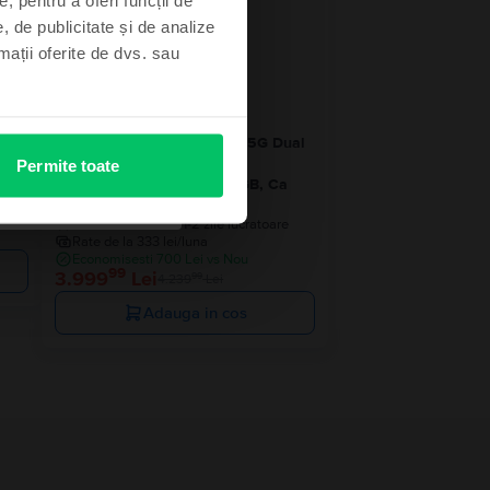
- 240 Lei
, de publicitate și de analize
rmații oferite de dvs. sau
im
Samsung Galaxy S25 Ultra 5G Dual
bun
Sim
Permite toate
e
Titanium Silver Blue, 256 GB, Ca
nou
Livrare estimata:
1-2 zile lucratoare
Rate de la 333 lei/luna
Economisesti 700 Lei vs Nou
99
3.999
Lei
99
4.239
Lei
Adauga in cos