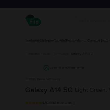
Telefoane
Laptopuri
Tablete
Smartwatch-uri
Console jocuri
Telefoane mobile
Samsung
/
Galaxy A14 5G
/
Cu până la 40% mai ieftin
Telefon mobil Samsung
Galaxy A14 5G
Light Green,
4.9
24412
review-uri