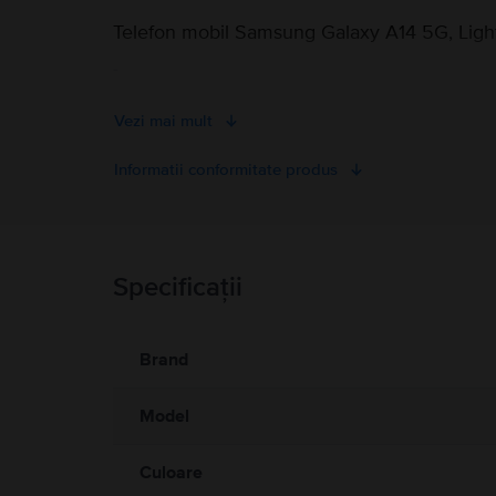
Telefon mobil Samsung Galaxy A14 5G, Ligh
-
Vezi mai mult
Informatii conformitate produs
Informatii siguranta produs
Specificații
Informatii siguranta produs
Informatii privind avertismentele de siguranta cu privire la
A se citi manualul
Brand
Model
Culoare