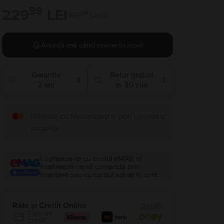
99
229
LEI
99
289
Lei
Anunță-mă când revine în stoc!
Garantie
Retur gratuit
❯
❯
2 ani
in 30 zile
Plătește cu Mastercard și poți câștiga o
vacanță!
Logheaza-te cu contul eMAG si
finalizeaza rapid comanda prin
finantare sau cu cardul salvat in cont.
Rate și Credit Online
detalii
Card de
credit