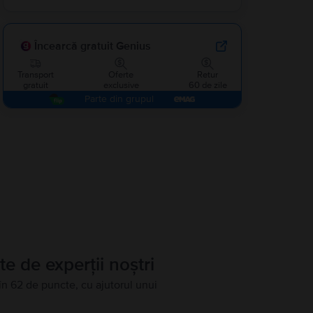
Încearcă gratuit Genius
Transport
Oferte
Retur
gratuit
exclusive
60 de zile
Parte din grupul
te de experții noștri
în 62 de puncte, cu ajutorul unui