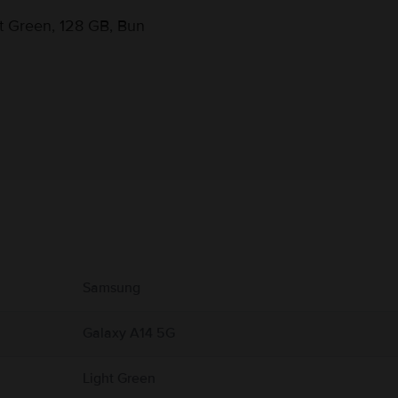
t Green, 128 GB, Bun
Informatii producator
 produs.
Samsung
Galaxy A14 5G
Light Green