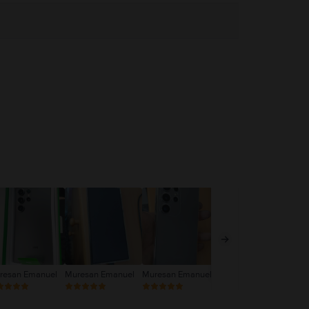
resan Emanuel
Muresan Emanuel
Muresan Emanuel
Mic Alexandru
An