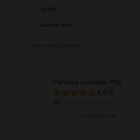
Tip SIM
Memorie RAM
Vezi toate specificațiile
Parerea clientilor Flip
4.9
/5
24412 de recenzii verificate
Toate review-urile
5
4
3