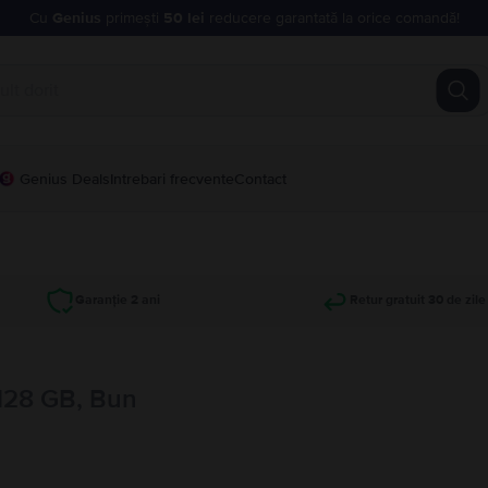
Cu
Genius
primești
50 lei
reducere garantată la orice comandă!
Genius Deals
Intrebari frecvente
Contact
Garanție 2 ani
Retur gratuit 30 de zile
 128 GB, Bun