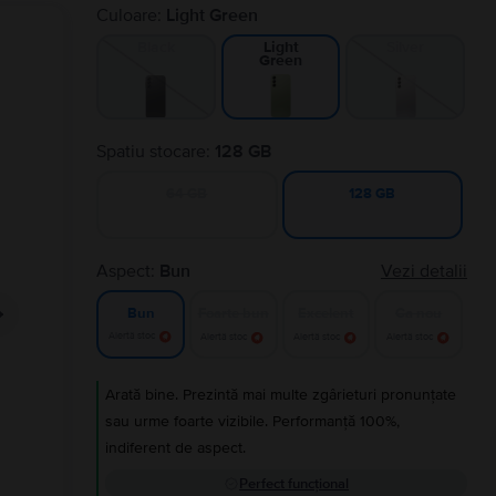
Culoare:
Light Green
Black
Silver
Light
Green
Spatiu stocare:
128 GB
64 GB
128 GB
Aspect:
Bun
Vezi detalii
Foarte bun
Excelent
Ca nou
Bun
Alertă stoc
Alertă stoc
Alertă stoc
Alertă stoc
Arată bine. Prezintă mai multe zgârieturi pronunțate
sau urme foarte vizibile. Performanță 100%,
indiferent de aspect.
Perfect funcțional