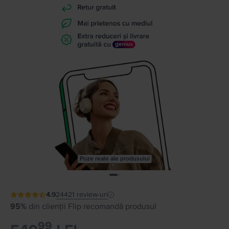
Poze reale ale produsului
4.9
24421
review-uri
95%
din clienții Flip recomandă produsul
99