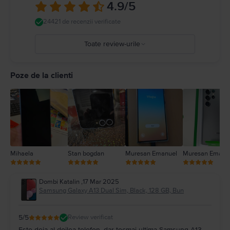
4.9
/5
24421 de recenzii verificate
Toate review-urile
5
4
Poze de la clienti
3
2
1
Mihaela
Stan bogdan
Muresan Emanuel
Muresan Emanu
Dombi Katalin
,
17 Mar 2025
Samsung Galaxy A13 Dual Sim, Black, 128 GB, Bun
5
/5
Review verificat
Este deja al doilea telefon, dar tocmai ultima Samsung A13