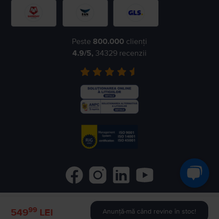
Peste
800.000
clienți
4.9
/5,
34329
recenzii
99
©
2026
Flip.ro
- All rights reserved.
549
LEI
Anunță-mă când revine în stoc!