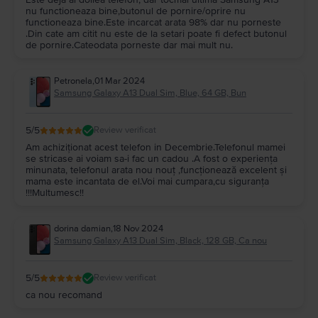
nu functioneaza bine,butonul de pornire/oprire nu
functioneaza bine.Este incarcat arata 98% dar nu porneste
.Din cate am citit nu este de la setari poate fi defect butonul
de pornire.Cateodata porneste dar mai mult nu.
Petronela
,
01 Mar 2024
Samsung Galaxy A13 Dual Sim, Blue, 64 GB, Bun
5
/5
Review verificat
Am achiziționat acest telefon in Decembrie.Telefonul mamei
se stricase ai voiam sa-i fac un cadou .A fost o experiența
minunata, telefonul arata nou nouț ,funcționează excelent și
mama este incantata de el.Voi mai cumpara,cu siguranța
!!!Multumesc!!
dorina damian
,
18 Nov 2024
Samsung Galaxy A13 Dual Sim, Black, 128 GB, Ca nou
5
/5
Review verificat
ca nou recomand