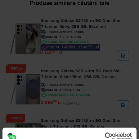
Produse similare căutării tale
Samsung Galaxy S24 Ultra 5G Dual Sim
Titanium Grey, 256 GB, Excelent
Livrare estimata:
Maine
Rate de la 262 lei/luna
Economisesti 990 Lei vs Nou
99
Pret cu Genius: 2.949
Lei
99
3.149
Lei
- 240 Lei
Samsung Galaxy S25 Ultra 5G Dual Sim
Titanium Silver Blue, 256 GB, Ca nou
Livrare estimata:
Maine
Rate de la 333 lei/luna
Economisesti 700 Lei vs Nou
99
3.999
Lei
99
4.239
Lei
- 100 Lei
Samsung Galaxy S24 Ultra 5G Dual Sim
Black Titanium, 512 GB, Ca nou
Livrare estimata:
Maine
Rate de la 283 lei/luna