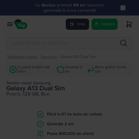
Cu
Genius
primești
50 lei
reducere
garantată la orice comandă!
Vinde
Cumpara
Telefoane mobile
/
Samsung
/
Galaxy A13 Dual Sim
Cu până la 40% mai
Garanție 2
Retur gratuit 30 de
ieftin
ani
zile
Telefon mobil Samsung
Galaxy A13 Dual Sim
Peach, 128 GB, Bun