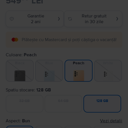
549
LEI
Garantie
Retur gratuit
❯
❯
2 ani
in 30 zile
Plătește cu Mastercard și poți câștiga o vacanță!
Culoare:
Peach
Black
Blue
White
Peach
Spatiu stocare:
128 GB
32 GB
64 GB
128 GB
Aspect:
Bun
Vezi detalii