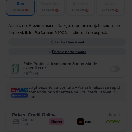
Foarte bun
Excelent
Ca nou
Bun
Alertă stoc
Alertă stoc
Alertă stoc
Alertă stoc
Arată bine. Prezintă mai multe zgârieturi pronunțate sau urme
foarte vizibile. Performanță 100%, indiferent de aspect.
Perfect funcțional
Baterie performanta
Folie Protecție transparentă montată de
experții FLIP
Enable
99
49
LEI
Logheaza-te cu contul eMAG si finalizeaza rapid
comanda prin finantare sau cu cardul salvat in
cont.
Rate și Credit Online
detalii
Card de
credit