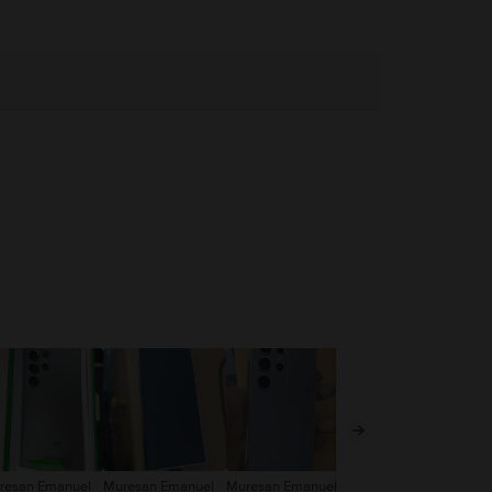
resan Emanuel
Muresan Emanuel
Muresan Emanuel
Mic Alexandru
An