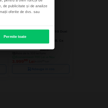
- 240 Lei
, de publicitate și de analize
rmații oferite de dvs. sau
ual
Samsung Galaxy S25 Ultra 5G Dual
Sim
Permite toate
Titanium Silver Blue, 256 GB, Ca
nou
Livrare estimata:
Maine
Rate de la 333 lei/luna
Economisesti 700 Lei vs Nou
99
3.999
Lei
99
4.239
Lei
Adauga in cos