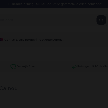
Cu
Genius
primești
50 lei
reducere garantată la orice comandă!
Genius Deals
Intrebari frecvente
Contact
Garanție 2 ani
Retur gratuit 30 de zile
 Ca nou