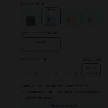
Culoare:
Blue
Black
Peach
White
Blue
Spatiu stocare:
64 GB
128 GB
64 GB
Aspect:
Ca nou
Vezi detalii
Bun
Foarte bun
Excelent
Ca nou
Alertă stoc
Alertă stoc
Alertă stoc
Alertă stoc
Arată nou sau aproape nou. Poate prezenta
zgârieturi foarte fine, insesizabile. Performanță 100%,
indiferent de aspect.
Perfect funcțional