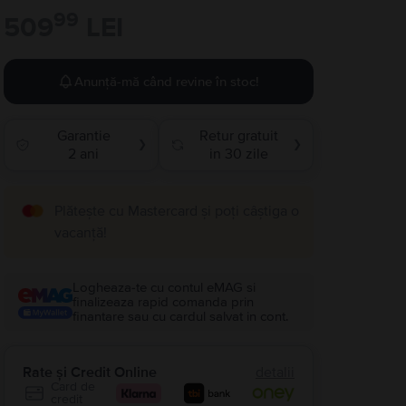
99
509
LEI
Anunță-mă când revine în stoc!
Garantie
Retur gratuit
❯
❯
2 ani
in 30 zile
Plătește cu Mastercard și poți câștiga o
vacanță!
Logheaza-te cu contul eMAG si
finalizeaza rapid comanda prin
finantare sau cu cardul salvat in cont.
Rate și Credit Online
detalii
Card de
credit