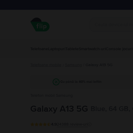
Telefoane
Laptopuri
Tablete
Smartwatch-uri
Console jocuri
Telefoane mobile
Samsung
/
Galaxy A13 5G
/
Cu până la 40% mai ieftin
Telefon mobil Samsung
Galaxy A13 5G
Blue, 64 GB,
4.9
24388
review-uri