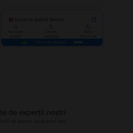
Încearcă gratuit Genius
Transport
Oferte
Retur
gratuit
exclusive
60 de zile
Parte din grupul
te de experții noștri
în 62 de puncte, cu ajutorul unui