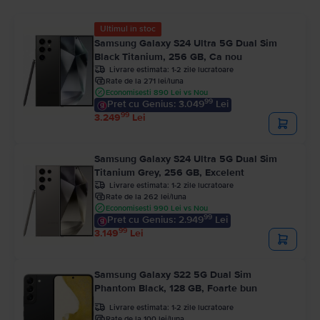
Ultimul în stoc
Samsung Galaxy S24 Ultra 5G Dual Sim
Black Titanium, 256 GB, Ca nou
Livrare estimata:
1-2 zile lucratoare
Rate de la 271 lei/luna
Economisesti 890 Lei vs Nou
99
Pret cu Genius: 3.049
Lei
99
3.249
Lei
Samsung Galaxy S24 Ultra 5G Dual Sim
Titanium Grey, 256 GB, Excelent
Livrare estimata:
1-2 zile lucratoare
Rate de la 262 lei/luna
Economisesti 990 Lei vs Nou
99
Pret cu Genius: 2.949
Lei
99
3.149
Lei
Samsung Galaxy S22 5G Dual Sim
Phantom Black, 128 GB, Foarte bun
Livrare estimata:
1-2 zile lucratoare
Rate de la 100 lei/luna