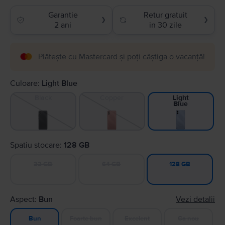
Garantie
Retur gratuit
❯
❯
2 ani
in 30 zile
Plătește cu Mastercard și poți câștiga o vacanță!
Culoare:
Light Blue
Black
Copper
Light
Blue
Spatiu stocare:
128 GB
32 GB
64 GB
128 GB
Aspect:
Bun
Vezi detalii
Foarte bun
Excelent
Ca nou
Bun