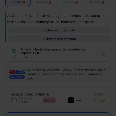
Alertă stoc
Alertă stoc
Alertă stoc
Alertă stoc
Arată bine. Prezintă mai multe zgârieturi pronunțate sau urme
foarte vizibile. Performanță 100%, indiferent de aspect.
Perfect funcțional
Baterie performanta
Folie Protecție transparentă montată de
experții FLIP
Enable
99
49
LEI
Logheaza-te cu contul eMAG si finalizeaza rapid
comanda prin finantare sau cu cardul salvat in
cont.
Rate și Credit Online
detalii
Card de
credit