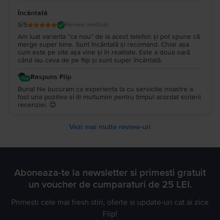
Încântată
5
/5
Review verificat
Am luat varianta ”ca nou” de la acest telefon și pot spune că
merge super bine. Sunt încântată și recomand. Chiar așa
cum este pe site așa vine și în realitate. Este a doua oară
când iau ceva de pe flip și sunt super încântată.
Raspuns Flip
Buna! Ne bucuram ca experienta ta cu serviciile noastre a
fost una pozitiva si iti multumim pentru timpul acordat scrierii
recenziei. 😊
Vezi mai multe review-uri
Aboneaza-te la newsletter si primesti gratuit
un voucher de cumparaturi de 25 LEI.
Primesti cele mai fresh stiri, oferte si update-uri cat ai zice
Flip!