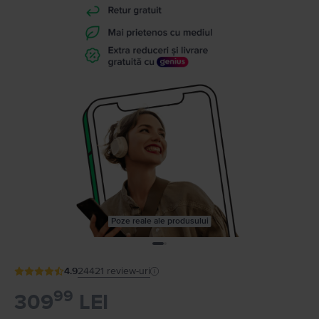
Poze reale ale produsului
4.9
24421
review-uri
99
309
LEI