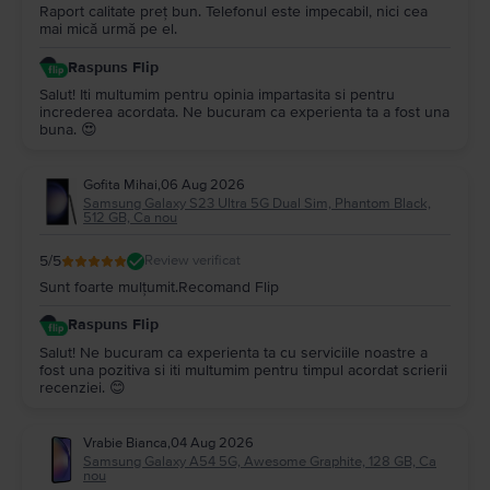
Raport calitate preț bun. Telefonul este impecabil, nici cea
mai mică urmă pe el.
Raspuns Flip
Salut! Iti multumim pentru opinia impartasita si pentru
increderea acordata. Ne bucuram ca experienta ta a fost una
buna. 😍
Gofita Mihai
,
06 Aug 2026
Samsung Galaxy S23 Ultra 5G Dual Sim, Phantom Black,
512 GB, Ca nou
5
/5
Review verificat
Sunt foarte mulțumit.Recomand Flip
Raspuns Flip
Salut! Ne bucuram ca experienta ta cu serviciile noastre a
fost una pozitiva si iti multumim pentru timpul acordat scrierii
recenziei. 😊
Vrabie Bianca
,
04 Aug 2026
Samsung Galaxy A54 5G, Awesome Graphite, 128 GB, Ca
nou