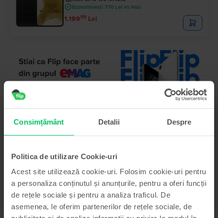
Economisesti 770 Lei vs Nou
99
1.199
Lei
Descriere
Telefon mobil Samsung Galaxy A04e, Light Blue, 128 GB, Bun
Consimțământ
Detalii
Despre
-
Vezi mai mult
Politica de utilizare Cookie-uri
Informatii conformitate produs
Acest site utilizează cookie-uri. Folosim cookie-uri pentru
a personaliza conținutul și anunțurile, pentru a oferi funcții
Informatii siguranta produs
Specificații
de rețele sociale și pentru a analiza traficul. De
asemenea, le oferim partenerilor de rețele sociale, de
Brand
Informatii producator