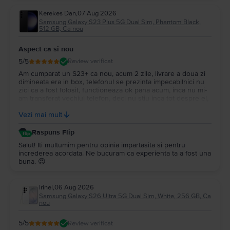
Kerekes Dan
,
07 Aug 2026
Samsung Galaxy S23 Plus 5G Dual Sim, Phantom Black,
512 GB, Ca nou
Aspect ca si nou
5
/5
Review verificat
Am cumparat un S23+ ca nou, acum 2 zile, livrare a doua zi
dimineata era in box, telefonul se prezinta impecabilnici nu
zici ca a fost folosit, functioneaza ok pana acum, inca nu mi-
am transferat vechiul telefon, deci nu stiu inca tot despre el,
ambalarea e impecabila si garantia 2 ani voi reveni mai tarziu
Vezi mai mult
cand voi incepe sa-l folosesc.
Raspuns Flip
Salut! Iti multumim pentru opinia impartasita si pentru
increderea acordata. Ne bucuram ca experienta ta a fost una
buna. 😍
Irinel
,
06 Aug 2026
Samsung Galaxy S26 Ultra 5G Dual Sim, White, 256 GB, Ca
nou
5
/5
Review verificat