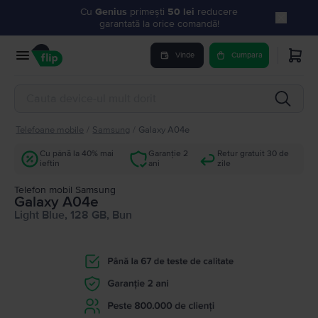
Cu
Genius
primești
50 lei
reducere
garantată la orice comandă!
Vinde
Cumpara
Telefoane mobile
/
Samsung
/
Galaxy A04e
Cu până la 40% mai
Garanție 2
Retur gratuit 30 de
ieftin
ani
zile
Telefon mobil Samsung
Galaxy A04e
Light Blue, 128 GB, Bun