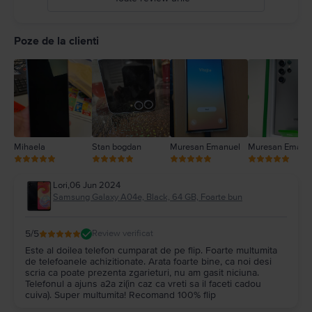
5
4
Poze de la clienti
3
2
1
Mihaela
Stan bogdan
Muresan Emanuel
Muresan Emanu
Lori
,
06 Jun 2024
Samsung Galaxy A04e, Black, 64 GB, Foarte bun
5
/5
Review verificat
Este al doilea telefon cumparat de pe flip. Foarte multumita
de telefoanele achizitionate. Arata foarte bine, ca noi desi
scria ca poate prezenta zgarieturi, nu am gasit niciuna.
Telefonul a ajuns a2a zi(in caz ca vreti sa il faceti cadou
cuiva). Super multumita! Recomand 100% flip