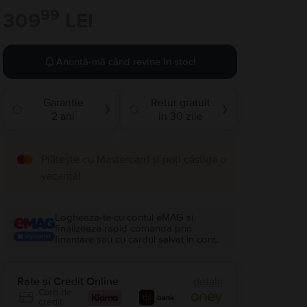
99
309
LEI
Anunță-mă când revine în stoc!
Garantie
Retur gratuit
❯
❯
2 ani
in 30 zile
Plătește cu Mastercard și poți câștiga o
vacanță!
Logheaza-te cu contul eMAG si
finalizeaza rapid comanda prin
finantare sau cu cardul salvat in cont.
Rate și Credit Online
detalii
Card de
credit