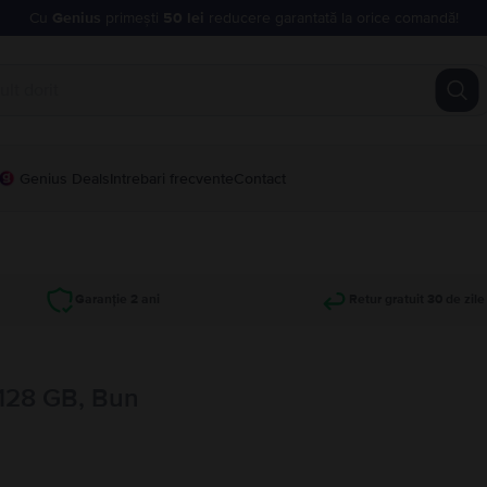
Cu
Genius
primești
50 lei
reducere garantată la orice comandă!
Genius Deals
Intrebari frecvente
Contact
Garanție 2 ani
Retur gratuit 30 de zile
 128 GB, Bun