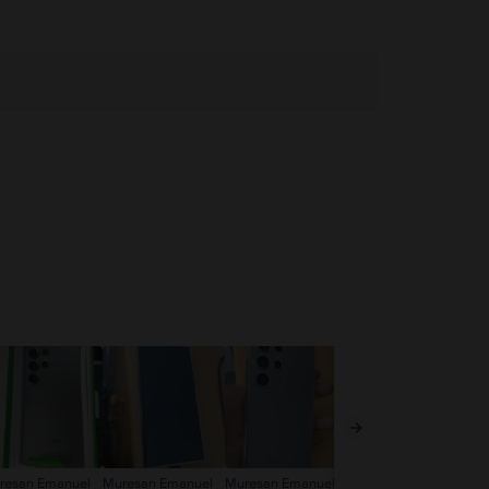
resan Emanuel
Muresan Emanuel
Muresan Emanuel
Mic Alexandru
An