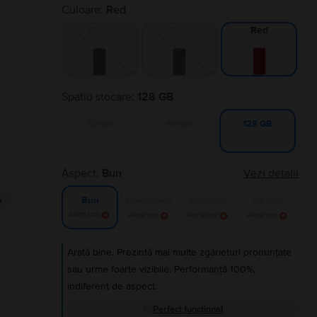
Culoare:
Red
Black
Blue
Red
Spatiu stocare:
128 GB
32 GB
64 GB
128 GB
Aspect:
Bun
Vezi detalii
Foarte bun
Excelent
Ca nou
Bun
Alertă stoc
Alertă stoc
Alertă stoc
Alertă stoc
Arată bine. Prezintă mai multe zgârieturi pronunțate
sau urme foarte vizibile. Performanță 100%,
indiferent de aspect.
Perfect funcțional