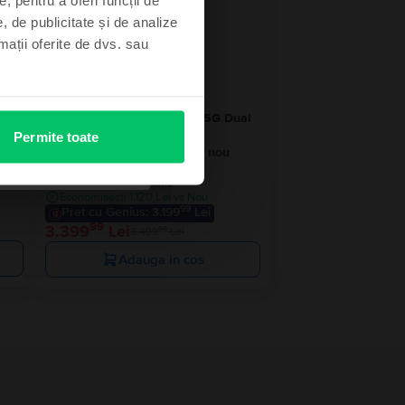
- 100 Lei
, de publicitate și de analize
rmații oferite de dvs. sau
ual
Samsung Galaxy S24 Ultra 5G Dual
Sim
Permite toate
a
Black Titanium, 512 GB, Ca nou
Livrare estimata:
Poimaine
Rate de la 283 lei/luna
Economisesti 1.120 Lei vs Nou
99
Pret cu Genius: 3.199
Lei
99
3.399
Lei
99
3.499
Lei
Adauga in cos