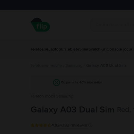
Telefoane
Laptopuri
Tablete
Smartwatch-uri
Console jocuri
Telefoane mobile
Samsung
/
Galaxy A03 Dual Sim
/
Cu până la 40% mai ieftin
Telefon mobil Samsung
Galaxy A03 Dual Sim
Red,
4.9
24392
review-uri