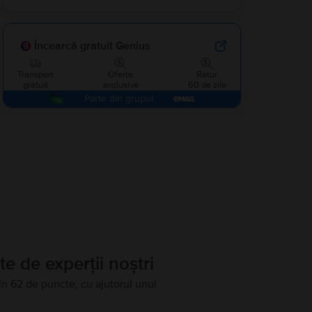
Încearcă gratuit Genius
Transport
Oferte
Retur
gratuit
exclusive
60 de zile
Parte din grupul
te de experții noștri
în 62 de puncte, cu ajutorul unui