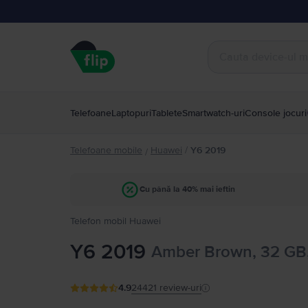
Telefoane
Laptopuri
Tablete
Smartwatch-uri
Console jocuri
Telefoane mobile
Huawei
/
Y6 2019
/
Cu până la 40% mai ieftin
Telefon mobil Huawei
Y6 2019
Amber Brown, 32 GB
4.9
24421
review-uri