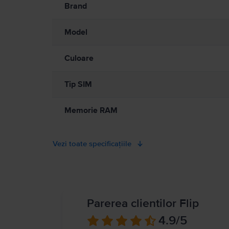
A se citi manualul
Brand
Model
Culoare
Tip SIM
Memorie RAM
Vezi toate specificațiile
Parerea clientilor Flip
4.9
/5