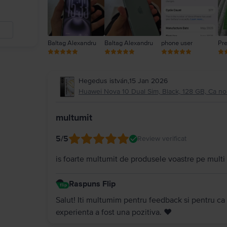
Baltag Alexandru
Baltag Alexandru
phone user
Pr
Hegedus istván
,
15 Jan 2026
Huawei Nova 10 Dual Sim, Black, 128 GB, Ca n
multumit
5
/5
Review verificat
is foarte multumit de produsele voastre pe mult
Raspuns Flip
Salut! Iti multumim pentru feedback si pentru ca
experienta a fost una pozitiva. ❤️