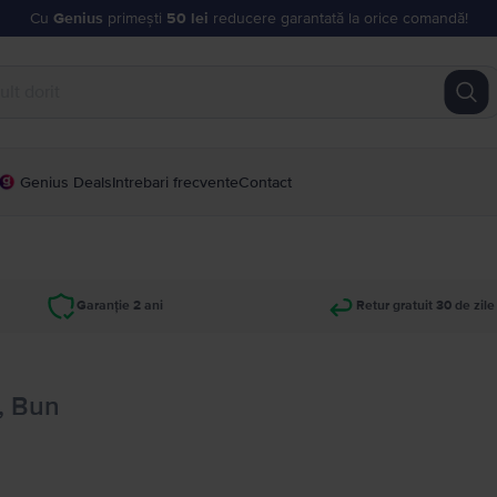
Cu
Genius
primești
50 lei
reducere garantată la orice comandă!
Genius Deals
Intrebari frecvente
Contact
Garanție 2 ani
Retur gratuit 30 de zile
, Bun