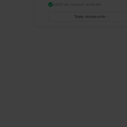
24421 de recenzii verificate
Toate review-urile
5
4
3
2
1