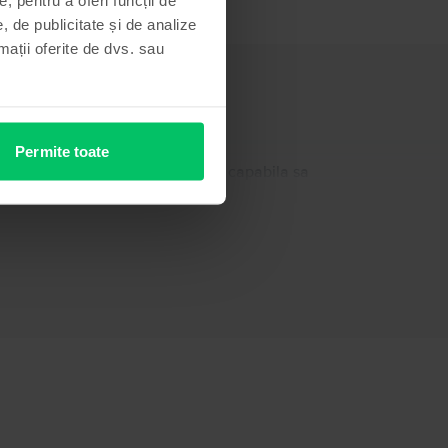
, de publicitate și de analize
rmații oferite de dvs. sau
Permite toate
09” si camera de 13MP care este capabila sa
ul Helio A22.
Informatii persoana responsabila