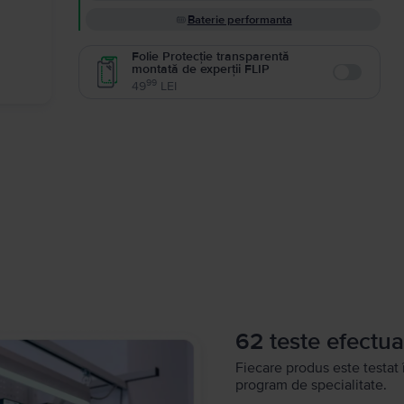
Baterie performanta
Folie Protecție transparentă
montată de experții FLIP
Enable
99
49
LEI
62 teste efectua
Fiecare produs este testat 
program de specialitate.