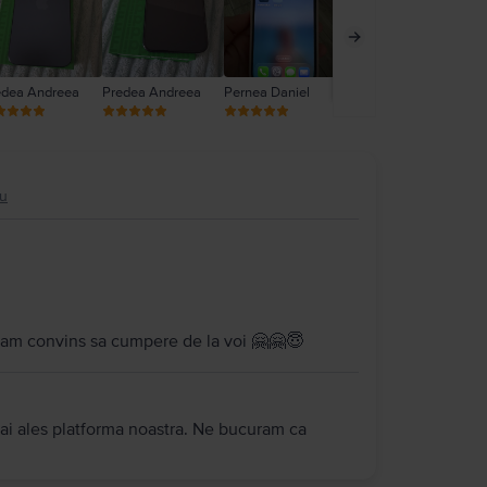
edea Andreea
Predea Andreea
Pernea Daniel
Daniela Toader
Ghi
ou
i am convins sa cumpere de la voi 🤗🤗😇
 ai ales platforma noastra. Ne bucuram ca