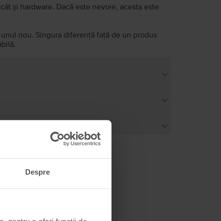
e, cât și hardware. Dacă este nevoie, acesta este
a unul nou. Singura diferență față de un produs
bilă.
Despre
, pentru a oferi funcții de