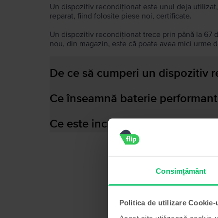
Un dispozitiv recondiționat este unul deja utilizat,
reparat, fiind folosite piese noi, certificate.
Un dispozitiv recondiționat trece prin până la 67 
nou, din magazin, este că poate avea mici urme de
De ce să cumperi un dispozitiv 
Ce înseamnă baterie performant
Ce este inclus în cutia dispozitiv
Consimțământ
Politica de utilizare Cookie-
Acest site utilizează cookie-u