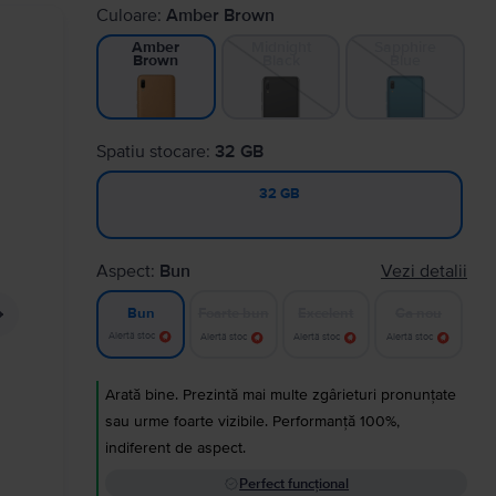
Culoare:
Amber Brown
Midnight
Sapphire
Amber
Black
Blue
Brown
Spatiu stocare:
32 GB
32 GB
Aspect:
Bun
Vezi detalii
Foarte bun
Excelent
Ca nou
Bun
Alertă stoc
Alertă stoc
Alertă stoc
Alertă stoc
Arată bine. Prezintă mai multe zgârieturi pronunțate
sau urme foarte vizibile. Performanță 100%,
indiferent de aspect.
Perfect funcțional