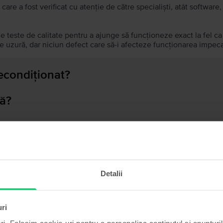
 care a fost verificat cu atenție de către specialiști, atât softwar
de teste de calitate pentru a ajunge să funcționeze exact la fel c
 uzură, dar niciun defect care să-i afecteze funcționarea impeca
recondiționat?
ă?
ului?
Detalii
Produse similare căutării tale
uri
ri. Folosim cookie-uri pentru a personaliza conținutul și anunțurile