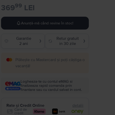
99
369
LEI
Anunță-mă când revine în stoc!
Garantie
Retur gratuit
❯
❯
2 ani
in 30 zile
Plătește cu Mastercard și poți câștiga o
vacanță!
Logheaza-te cu contul eMAG si
finalizeaza rapid comanda prin
finantare sau cu cardul salvat in cont.
Rate și Credit Online
detalii
Card de
credit