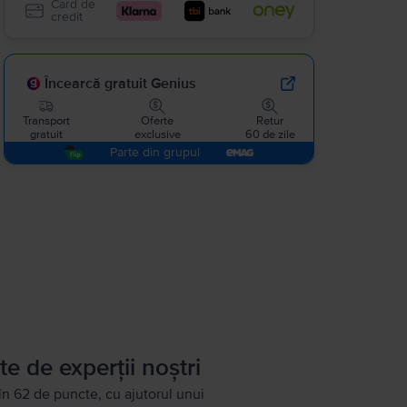
Card de
credit
Încearcă gratuit Genius
Transport
Oferte
Retur
gratuit
exclusive
60 de zile
Parte din grupul
te de experții noștri
în 62 de puncte, cu ajutorul unui