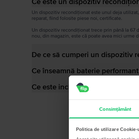
Ce este un dispozitiv recondițio
Un dispozitiv recondiționat este unul deja utilizat,
reparat, fiind folosite piese noi, certificate.
Un dispozitiv recondiționat trece prin până la 67 
nou, din magazin, este că poate avea mici urme de
De ce să cumperi un dispozitiv 
Ce înseamnă baterie performant
Ce este inclus în cutia dispozitiv
Consimțământ
Politica de utilizare Cookie-
Acest site utilizează cookie-u