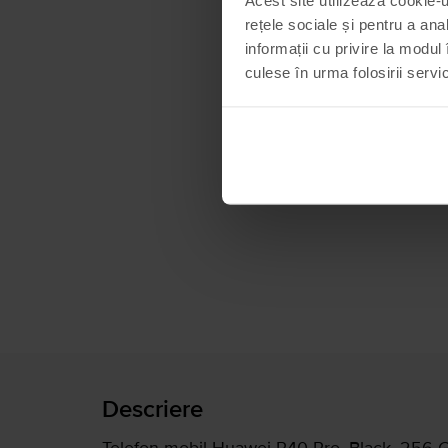
rețele sociale și pentru a ana
informații cu privire la modul 
culese în urma folosirii servici
Descriere