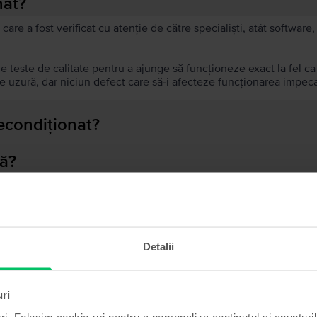
nat?
 care a fost verificat cu atenție de către specialiști, atât softwar
de teste de calitate pentru a ajunge să funcționeze exact la fel c
 uzură, dar niciun defect care să-i afecteze funcționarea impeca
recondiționat?
ă?
ului?
Detalii
Produse similare căutării tale
uri
ri. Folosim cookie-uri pentru a personaliza conținutul și anunțurile