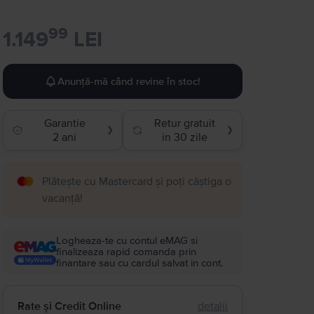
99
1.149
LEI
Anunță-mă când revine în stoc!
Garantie
Retur gratuit
❯
❯
2 ani
in 30 zile
Plătește cu Mastercard și poți câștiga o
vacanță!
Logheaza-te cu contul eMAG si
finalizeaza rapid comanda prin
finantare sau cu cardul salvat in cont.
Rate și Credit Online
detalii