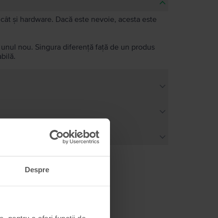
e, cât și hardware. Dacă este nevoie, acesta este
a unul nou. Singura diferență față de un produs
bilă.
Despre
, pentru a oferi funcții de