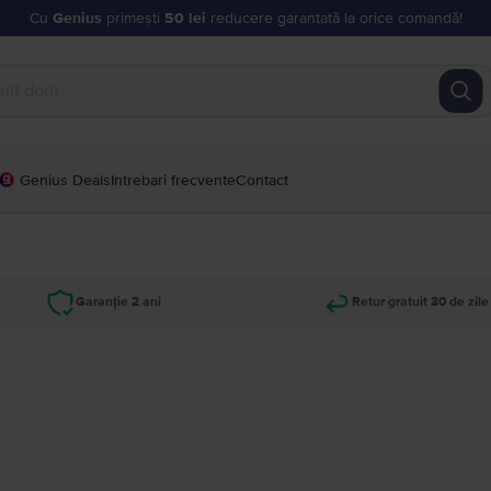
Cu
Genius
primești
50 lei
reducere garantată la orice comandă!
Genius Deals
Intrebari frecvente
Contact
Garanție 2 ani
Retur gratuit 30 de zile