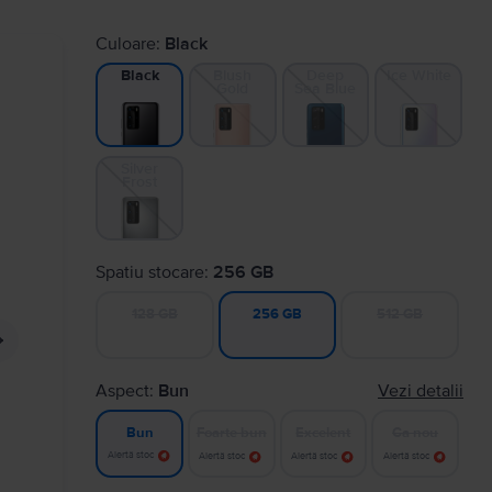
Culoare:
Black
Blush
Deep
Ice White
Black
Gold
Sea Blue
Silver
Frost
Spatiu stocare:
256 GB
128 GB
512 GB
256 GB
Aspect:
Bun
Vezi detalii
Foarte bun
Excelent
Ca nou
Bun
Alertă stoc
Alertă stoc
Alertă stoc
Alertă stoc