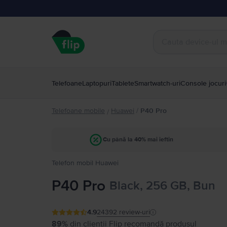
Telefoane
Laptopuri
Tablete
Smartwatch-uri
Console jocuri
Telefoane mobile
Huawei
/
P40 Pro
/
Cu până la 40% mai ieftin
Telefon mobil Huawei
P40 Pro
Black, 256 GB, Bun
4.9
24392
review-uri
89%
din clienții Flip recomandă produsul