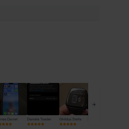
rnea Daniel
Daniela Toader
Ghildus Stella
Nemes Antonia
Ne