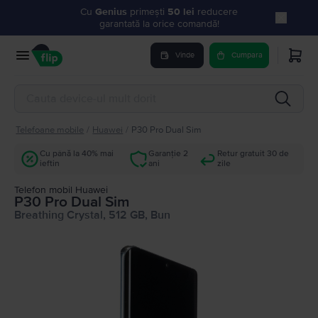
Cu
Genius
primești
50 lei
reducere
garantată la orice comandă!
Vinde
Cumpara
Telefoane mobile
/
Huawei
/
P30 Pro Dual Sim
Cu până la 40% mai
Garanție 2
Retur gratuit 30 de
ieftin
ani
zile
Telefon mobil Huawei
P30 Pro Dual Sim
Breathing Crystal, 512 GB, Bun