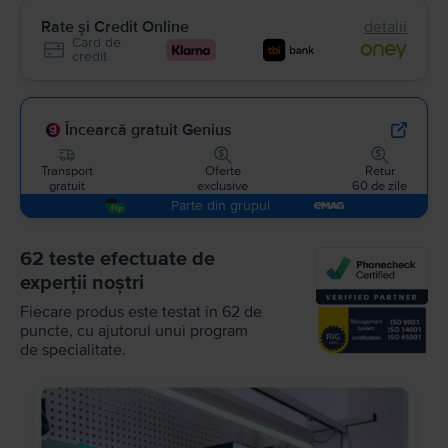
Rate și Credit Online
detalii
Card de
credit
Încearcă gratuit Genius
Transport
Oferte
Retur
gratuit
exclusive
60 de zile
Parte din grupul
62 teste efectuate de
experții noștri
Fiecare produs este testat în 62 de
puncte, cu ajutorul unui program
de specialitate.