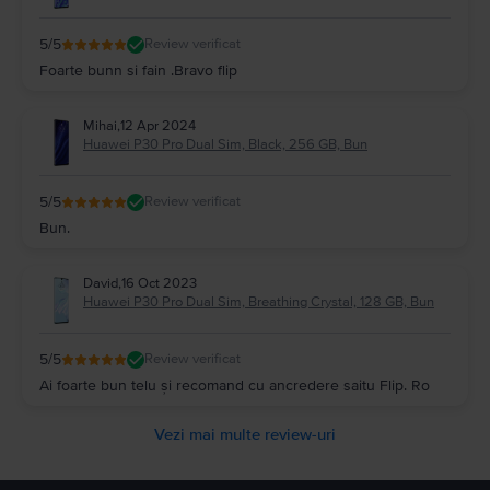
5
/5
Review verificat
Foarte bunn si fain .Bravo flip
Mihai
,
12 Apr 2024
Huawei P30 Pro Dual Sim, Black, 256 GB, Bun
5
/5
Review verificat
Bun.
David
,
16 Oct 2023
Huawei P30 Pro Dual Sim, Breathing Crystal, 128 GB, Bun
5
/5
Review verificat
Ai foarte bun telu și recomand cu ancredere saitu Flip. Ro
Vezi mai multe review-uri