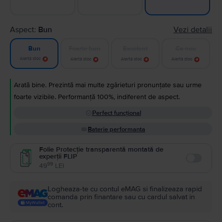
Aspect:
Bun
Vezi detalii
Foarte bun
Excelent
Ca nou
Bun
Alertă stoc
Alertă stoc
Alertă stoc
Alertă stoc
Arată bine. Prezintă mai multe zgârieturi pronunțate sau urme
foarte vizibile. Performanță 100%, indiferent de aspect.
Perfect funcțional
Baterie performanta
Folie Protecție transparentă montată de
experții FLIP
Enable
99
49
LEI
Logheaza-te cu contul eMAG si finalizeaza rapid
comanda prin finantare sau cu cardul salvat in
cont.