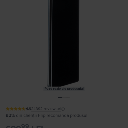
Poze reale ale produsului
4.9
24392
review-uri
92%
din clienții Flip recomandă produsul
99