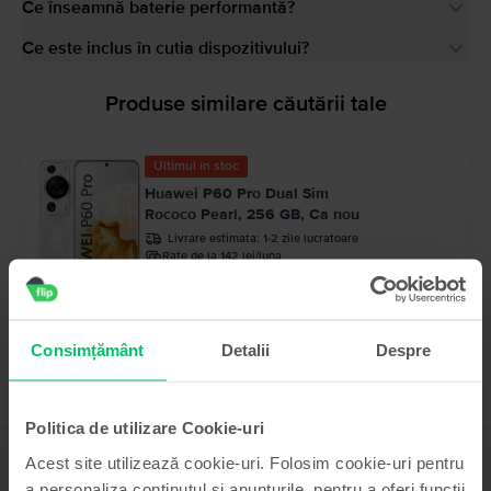
Ce înseamnă baterie performantă?
Ce este inclus în cutia dispozitivului?
Produse similare căutării tale
Ultimul în stoc
Huawei P60 Pro Dual Sim
Rococo Pearl, 256 GB, Ca nou
Livrare estimata:
1-2 zile lucratoare
Rate de la 142 lei/luna
99
1.699
Lei
Consimțământ
Detalii
Despre
Politica de utilizare Cookie-uri
Acest site utilizează cookie-uri. Folosim cookie-uri pentru
Descriere
a personaliza conținutul și anunțurile, pentru a oferi funcții