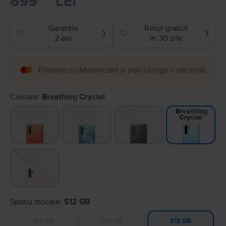
699
LEI
Garantie
Retur gratuit
❯
❯
2 ani
in 30 zile
Plătește cu Mastercard și poți câștiga o vacanță!
Culoare:
Breathing Crystal
Amber
Aurora
Black
Breathing
Sunrise
Blue
Crystal
Pearl
White
Spatiu stocare:
512 GB
128 GB
256 GB
512 GB