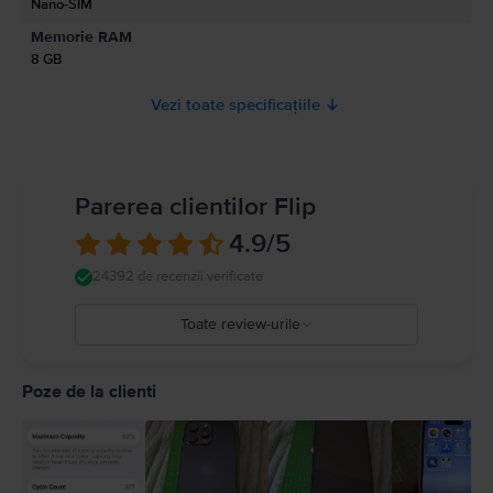
Nano-SIM
Memorie RAM
8 GB
Vezi toate specificațiile
Parerea clientilor Flip
4.9
/5
24392 de recenzii verificate
Toate review-urile
5
4
Poze de la clienti
3
2
1