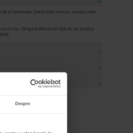
e, cât și hardware. Dacă este nevoie, acesta este
a unul nou. Singura diferență față de un produs
bilă.
Despre
, pentru a oferi funcții de