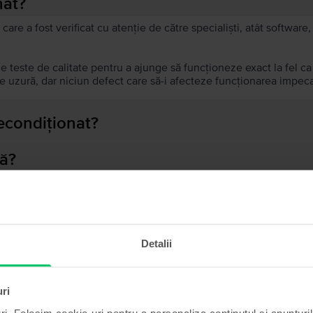
nat?
 care a fost verificat cu atenție de către specialiști, atât softwar
de teste de calitate pentru a ajunge să funcționeze exact la fel c
 uzură, dar niciun defect care să-i afecteze funcționarea impeca
recondiționat?
ă?
ului?
Detalii
Produse similare căutării tale
uri
ri. Folosim cookie-uri pentru a personaliza conținutul și anunțurile