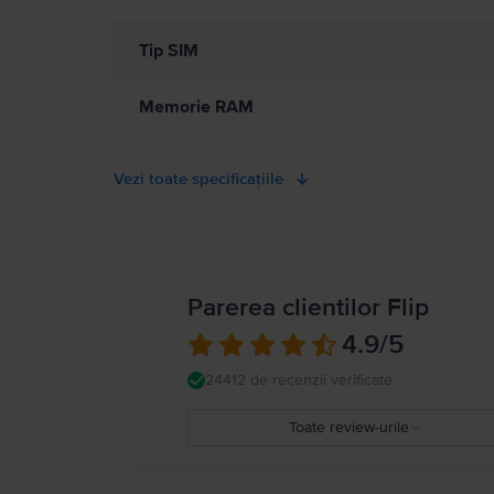
Tip SIM
Memorie RAM
Vezi toate specificațiile
Parerea clientilor Flip
4.9
/5
24412 de recenzii verificate
Toate review-urile
5
4