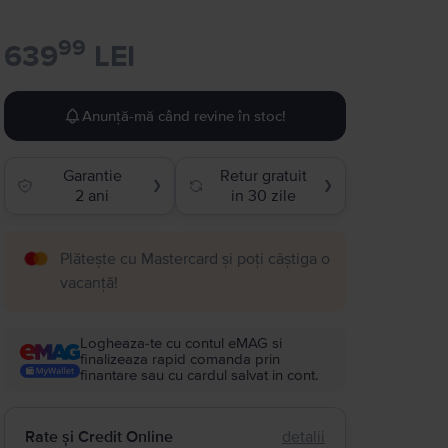
99
639
LEI
Anunță-mă când revine în stoc!
Garantie
Retur gratuit
❯
❯
2 ani
in 30 zile
Plătește cu Mastercard și poți câștiga o
vacanță!
Logheaza-te cu contul eMAG si
finalizeaza rapid comanda prin
finantare sau cu cardul salvat in cont.
Rate și Credit Online
detalii