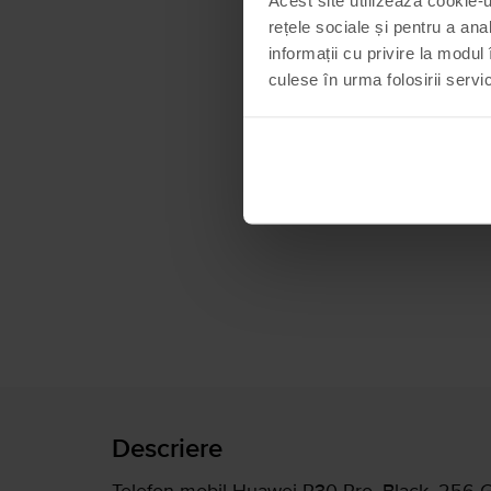
rețele sociale și pentru a ana
informații cu privire la modul 
culese în urma folosirii servici
Descriere