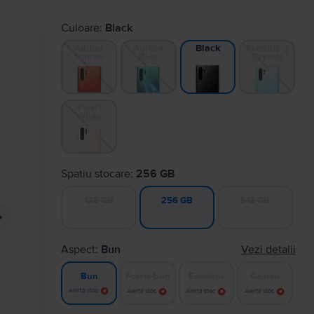
Culoare:
Black
Amber
Aurora
Breathing
Black
Sunrise
Blue
Crystal
Pearl
White
Spatiu stocare:
256 GB
128 GB
512 GB
256 GB
Aspect:
Bun
Vezi detalii
Foarte bun
Excelent
Ca nou
Bun
Alertă stoc
Alertă stoc
Alertă stoc
Alertă stoc