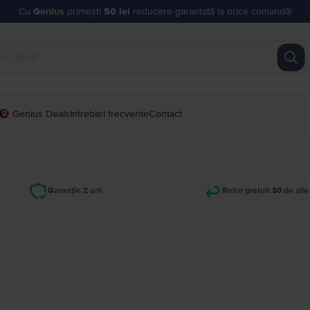
Cu
Genius
primești
50 lei
reducere garantată la orice comandă!
Genius Deals
Intrebari frecvente
Contact
Garanție 2 ani
Retur gratuit 30 de zile