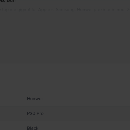
GB, Bun
 top ale gigantilor Apple si Samsung. Huawei prezinta in anul 2
at model din aceasta generatie venind mai ales cu imbunatatiri 
ntr-o camera persicop de 8MP telephoto, alaturi de cele doua ca
trecere cu orice alt telefon din lume. Cu siguranta un telefon d
Informatii producator
 produs.
Huawei
P30 Pro
Black