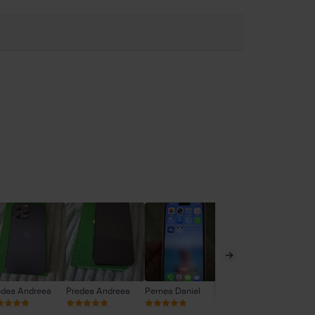
edea Andreea
Predea Andreea
Pernea Daniel
Daniela Toader
Ghi