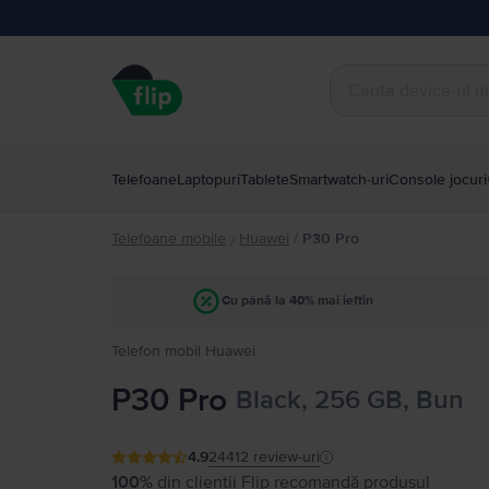
Telefoane
Laptopuri
Tablete
Smartwatch-uri
Console jocuri
Telefoane mobile
Huawei
/
P30 Pro
/
Cu până la 40% mai ieftin
Telefon mobil Huawei
P30 Pro
Black, 256 GB, Bun
4.9
24412
review-uri
100%
din clienții Flip recomandă produsul