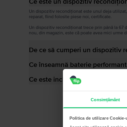
Ce este un dispozitiv recondițio
Un dispozitiv recondiționat este unul deja utilizat,
reparat, fiind folosite piese noi, certificate.
Un dispozitiv recondiționat trece prin până la 67 
nou, din magazin, este că poate avea mici urme de
De ce să cumperi un dispozitiv 
Ce înseamnă baterie performant
Ce este inclus în cutia dispozitiv
Consimțământ
Politica de utilizare Cookie-
Acest site utilizează cookie-u