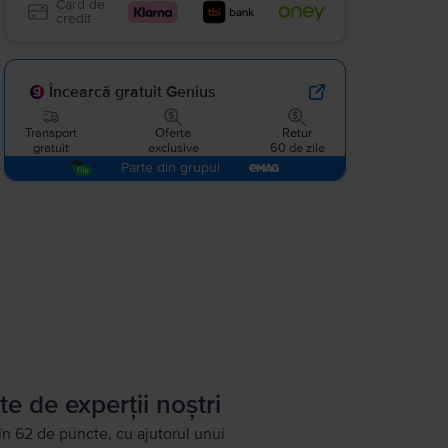
Card de
credit
Încearcă gratuit Genius
Transport
Oferte
Retur
gratuit
exclusive
60 de zile
Parte din grupul
te de experții noștri
în 62 de puncte, cu ajutorul unui